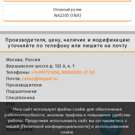
Опорный ролик
NA2205 (INA)
Производителя, цену, наличие и модификацию
уточняйте по телефону или пишите на почту
Москва, Россия
Варшавское шоссе д. 132 А, к. 1
Телефоны:
+74993721650
,
8(800)200-27-50
Почта:
zakaz@impod.ru
Производители
Подшипники
Спецтехника
РТИ
Наш сайт использует файлы cookie для обеспечения
Статьи
работоспособности, анализа трафика и повышения удобства
Новости
работы. Продолжая использовать сайт, вы соглашаетесь с
Контакты
нашей [
Политикой конфиденциальности
] и использованием
Карта сайта
cookie.