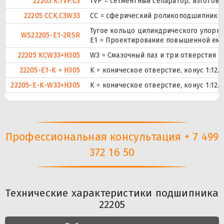
22205 K.TVP.C3
TVP = сегментный сепаратор, изготов
22205 CCK.C3W33
CC = сферический роликоподшипник ко
Тугое кольцо цилиндрического упорн
WS22205-E1-2RSR
E1 = Проектирование повышенной емк
22205 KCW33+H305
W3 = Смазочный паз и три отверстия 
22205-E1-K + H305
K = коническое отверстие, конус 1:12
22205-E-K-W33+H305
K = коническое отверстие, конус 1:12
Профессиональная консультация + 7 499
372 16 50
Технические характеристики подшипника
22205