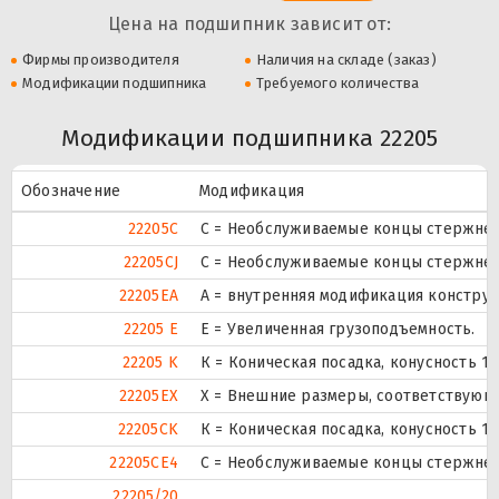
Цена на подшипник зависит от:
Фирмы производителя
Наличия на складе (заказ)
Модификации подшипника
Требуемого количества
Модификации подшипника 22205
Обозначение
Модификация
22205C
С = Необслуживаемые концы стержней,
22205CJ
С = Необслуживаемые концы стержней,
22205EA
A = внутренняя модификация конструк
22205 E
Е = Увеличенная грузоподъемность.
22205 K
К = Коническая посадка, конусность 1:1
22205EX
X = Внешние размеры, соответствующ
22205CK
К = Коническая посадка, конусность 1:1
22205CE4
С = Необслуживаемые концы стержней,
22205/20