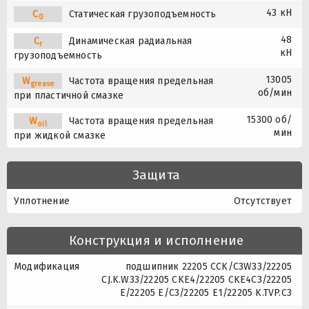
43 кН
C
Статическая грузоподъемность
0
48
C
Динамическая радиальная
r
кН
грузоподъемность
13005
W
Частота вращения предельная
grease
об/мин
при пластичной смазке
15300 об/
W
Частота вращения предельная
oil
мин
при жидкой смазке
Защита
Уплотнение
Отсутствует
Конструкция и исполнение
Модификация
подшипник 22205 CCK/C3W33/22205
CJ.K.W33/22205 CKE4/22205 CKE4C3/22205
E/22205 E/C3/22205 E1/22205 K.TVP.C3