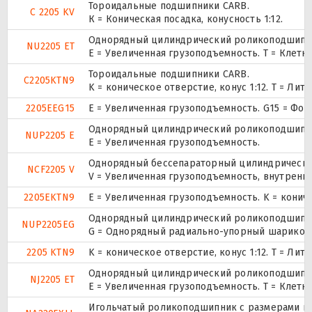
Тороидальные подшипники CARB.
C 2205 KV
К = Коническая посадка, конусность 1:12.
Однорядный цилиндрический роликоподшипник
NU2205 ET
E = Увеличенная грузоподъемность. T = Клетк
Тороидальные подшипники CARB.
C2205KTN9
K = коническое отверстие, конус 1:12. T = Л
2205EEG15
E = Увеличенная грузоподъемность. G15 = Фо
Однорядный цилиндрический роликоподшипник.
NUP2205 E
Е = Увеличенная грузоподъемность.
Однорядный бессепараторный цилиндрический
NCF2205 V
V = Увеличенная грузоподъемность, внутренн
2205EKTN9
E = Увеличенная грузоподъемность. K = конич
Однорядный цилиндрический роликоподшипник.
NUP2205EG
G = Однорядный радиально-упорный шарикопод
2205 KTN9
K = коническое отверстие, конус 1:12. T = Л
Однорядный цилиндрический роликоподшипник
NJ2205 ET
E = Увеличенная грузоподъемность. T = Клетк
Игольчатый роликоподшипник с размерами по 