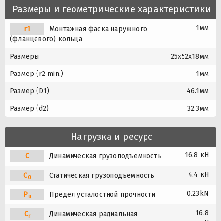
Размеры и геометрические характеристики
1мм
r1
Монтажная фаска наружного
(фланцевого) кольца
Размеры
25x52x18мм
Размер (r2 min.)
1мм
Размер (D1)
46.1мм
Размер (d2)
32.3мм
Нагрузка и ресурс
16.8 кН
C
Динамическая грузоподъемность
4.4 кН
C
Статическая грузоподъемность
0
0.23kN
P
Предел усталостной прочности
u
16.8
C
Динамическая радиальная
r