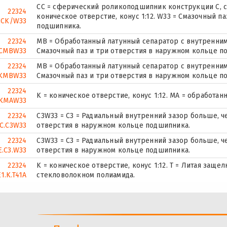
CC = сферический роликоподшипник конструкции C, 
22324
коническое отверстие, конус 1:12. W33 = Смазочный п
CCK/W33
подшипника.
22324
MB = Обработанный латунный сепаратор с внутренним
CMBW33
Смазочный паз и три отверстия в наружном кольце п
22324
MB = Обработанный латунный сепаратор с внутренним
KMBW33
Смазочный паз и три отверстия в наружном кольце п
22324
K = коническое отверстие, конус 1:12. MA = обработа
KMAW33
22324
C3W33 = C3 = Радиальный внутренний зазор больше, че
C.C3W33
отверстия в наружном кольце подшипника.
22324
C3W33 = C3 = Радиальный внутренний зазор больше, че
E.C3.W33
отверстия в наружном кольце подшипника.
22324
K = коническое отверстие, конус 1:12. T = Литая защ
E1.K.T41A
стекловолокном полиамида.