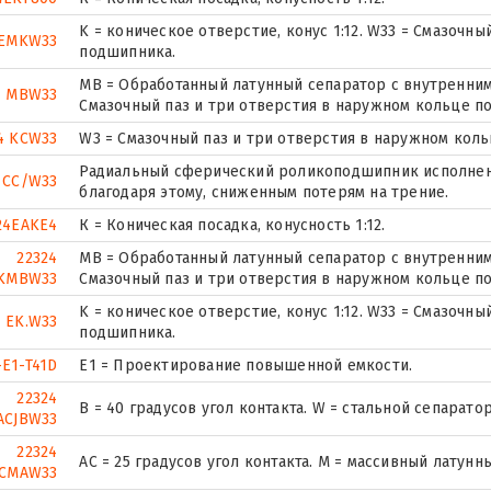
K = коническое отверстие, конус 1:12. W33 = Смазочн
4EMKW33
подшипника.
MB = Обработанный латунный сепаратор с внутренним
4 MBW33
Смазочный паз и три отверстия в наружном кольце п
4 KCW33
W3 = Смазочный паз и три отверстия в наружном кол
Радиальный сферический роликоподшипник исполнени
 CC/W33
благодаря этому, сниженным потерям на трение.
24EAKE4
К = Коническая посадка, конусность 1:12.
22324
MB = Обработанный латунный сепаратор с внутренним
KMBW33
Смазочный паз и три отверстия в наружном кольце п
K = коническое отверстие, конус 1:12. W33 = Смазочн
4 EK.W33
подшипника.
-E1-T41D
E1 = Проектирование повышенной емкости.
22324
B = 40 градусов угол контакта. W = стальной сепаратор
ACJBW33
22324
AC = 25 градусов угол контакта. M = массивный латунн
CMAW33