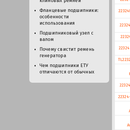
клиновых ремней
Фланцевые подшипники:
2232
особенности
использования
2232
Подшипниковый узел с
2232
валом
22324
Почему свистит ремень
генератора
TL223
Чем подшипники ЕТУ
отличаются от обычных
2232
22324
A