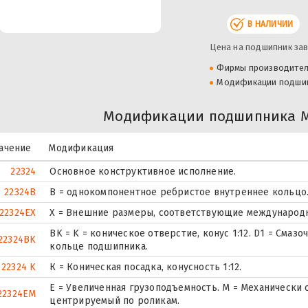
В НАЛИЧИИ
Цена на подшипник зав
Фирмы производите
Модификации подши
Модификации подшипника M
ачение
Модификация
22324
Основное конструктивное исполнение.
22324B
B = однокомпонентное ребристое внутреннее кольцо
22324EX
X = Внешние размеры, соответствующие международн
BK = K = коническое отверстие, конус 1:12. D1 = Смаз
22324BK
кольце подшипника.
22324 K
К = Коническая посадка, конусность 1:12.
E = Увеличенная грузоподъемность. М = Механически
22324EM
центрируемый по роликам.