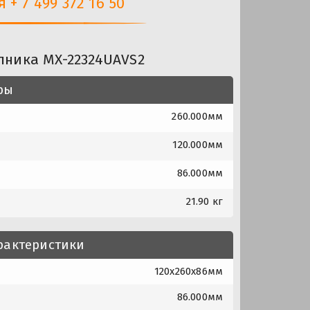
+ 7 499 372 16 50
пника MX-22324UAVS2
ры
260.000мм
120.000мм
86.000мм
21.90 кг
рактеристики
120x260x86мм
86.000мм