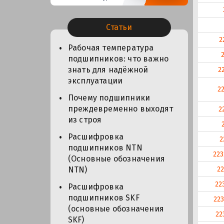
Статьи
2
Рабочая температура
подшипников: что важно
знать для надёжной
2
эксплуатации
2
Почему подшипники
преждевременно выходят
2
из строя
Расшифровка
2
подшипников NTN
22
(Основные обозначения
2
NTN)
22
Расшифровка
подшипников SKF
22
(основные обозначения
22
SKF)