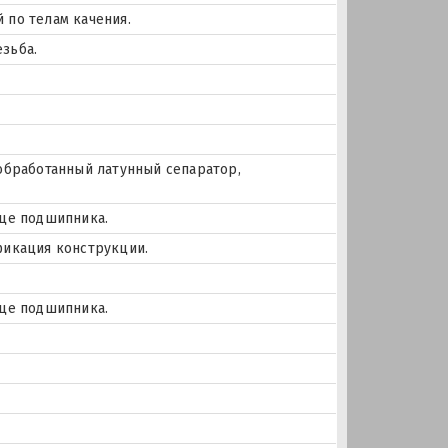
 по телам качения.
зьба.
 обработанный латунный сепаратор,
ьце подшипника.
фикация конструкции.
ьце подшипника.