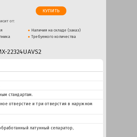
исит от:
ля
Наличия на складе (заказ)
пника
Требуемого количества
X-22324UAVS2
.
ым стандартам.
очное отверстие и три отверстия в наружном
 обработанный латунный сепаратор,