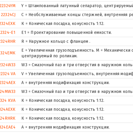
22324YM
Y = Штампованный латунный сепаратор, центрируемый
22324CJ
С = Необслуживаемые концы стержней, внутренняя ре
2324EXK
К = Коническая посадка, конусность 1:12.
22324-E1
E1 = Проектирование повышенной емкости.
2324RHR
R = Наружное кольцо с фланцем .
E = Увеличенная грузоподъемность. М = Механически
2324EMK
центрируемый по роликам.
2324W33
W3 = Смазочный паз и три отверстия в наружном кол
22324 VA
V = Увеличенная грузоподъемность, внутренняя моди
2324AEX
A = внутренняя модификация конструкции.
324MW33
W3 = Смазочный паз и три отверстия в наружном кол
2324 KVA
К = Коническая посадка, конусность 1:12.
324AEXK
К = Коническая посадка, конусность 1:12.
324RHRK
К = Коническая посадка, конусность 1:12.
324EAE4
A = внутренняя модификация конструкции.