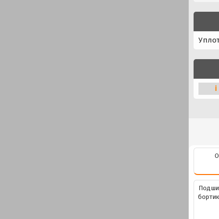
Упло
i
О
Подши
бортик