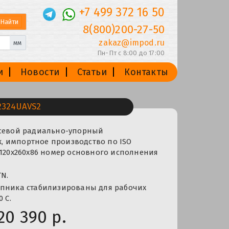
+7 499 372 16 50
8(800)200-27-50
zakaz@impod.ru
мм
Пн-Пт с 8:00 до 17:00
и
Новости
Статьи
Контакты
2324UAVS2
Осевой радиально-упорный
 импортное производство по ISO
 120x260x86 номер основного исполнения
N.
ипника стабилизированы для рабочих
 С.
20 390 р.