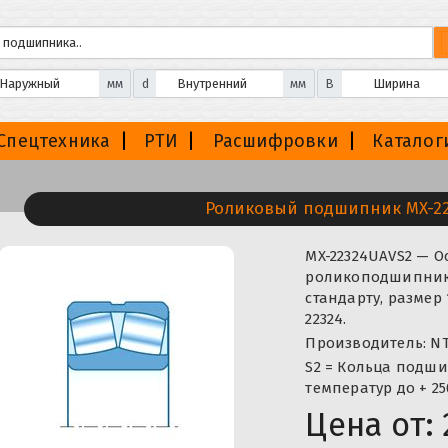
мм
d
мм
B
Спецтехника
РТИ
Расшифровки
Каталог
Роликовый подшипник MX-2
MX-22324UAVS2 — 
роликоподшипник,
стандарту, размер
22324.
Производитель: NT
S2 = Кольца подш
температур до + 250
Цена от: