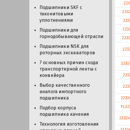
22
Подшипники SKF с
223
таконитовыми
уплотнениями
223
223
Подшипники для
горнодобывающей отрасли
223
Подшипники NSK для
223
роторных экскаваторов
7 основных причин схода
223
транспортерной ленты с
223
конвейера
Выбор качественного
223
аналога импортного
подшипника
2232
TL22
Подбор корпуса
подшипника качения
2232
Технология изготовления
2232