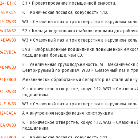
324-E1-K
E1 = Проектирование повышенной емкости.
24EAKE4
К = Коническая посадка, конусность 1:12.
24 CW33
W3 = Смазочный паз и три отверстия в наружном кол
24UAVS2
S2 = Кольца подшипника стабилизированы для рабочих
24EAW33
W3 = Смазочный паз и три отверстия в наружном кол
EVB = Вибрационные подшипники повышенной емкости
24EVBC4
подшипника больше, чем C3.
E = Увеличенная грузоподъемность. М = Механически
24EMW33
центрируемый по роликам. W33 = Смазочный паз и тр
24EF800
Механически обработанный сепаратор из стали или чу
K = коническое отверстие, конус 1:12. W33 = Смазочн
24 KW33
подшипника.
4-E-W33
W3 = Смазочный паз и три отверстия в наружном кол
324EAE4
A = внутренняя модификация конструкции.
K = коническое отверстие, конус 1:12. W33 = Смазочн
4EAKW33
подшипника.
4EKF800
К = Коническая посадка, конусность 1:12.