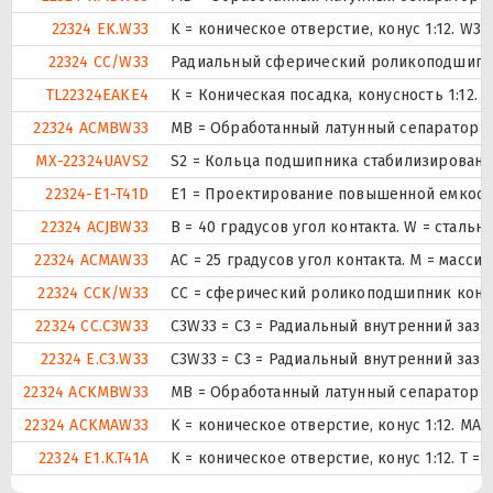
22324 EK.W33
K = коническое отверстие, конус 1:12. W3
22324 CC/W33
Радиальный сферический роликоподшипник
TL22324EAKE4
К = Коническая посадка, конусность 1:12.
22324 ACMBW33
MB = Обработанный латунный сепаратор с
MX-22324UAVS2
S2 = Кольца подшипника стабилизированы 
22324-E1-T41D
E1 = Проектирование повышенной емкост
22324 ACJBW33
B = 40 градусов угол контакта. W = стальн
22324 ACMAW33
AC = 25 градусов угол контакта. M = масс
22324 CCK/W33
CC = сферический роликоподшипник констр
22324 CC.C3W33
C3W33 = C3 = Радиальный внутренний зазо
22324 E.C3.W33
C3W33 = C3 = Радиальный внутренний зазо
22324 ACKMBW33
MB = Обработанный латунный сепаратор с
22324 ACKMAW33
K = коническое отверстие, конус 1:12. MA
22324 E1.K.T41A
K = коническое отверстие, конус 1:12. T