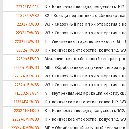
22324EAKE4
К = Коническая посадка, конусность 1:12.
22324UAVS2
S2 = Кольца подшипника стабилизированы 
22324 CW33
W3 = Смазочный паз и три отверстия в н
22324EAW33
W3 = Смазочный паз и три отверстия в н
22324EMW33
E = Увеличенная грузоподъемность. М = 
22324 KW33
K = коническое отверстие, конус 1:12. W3
22324EF800
Механически обработанный сепаратор из с
22324 MBW33
MB = Обработанный латунный сепаратор с
22324 KCW33
W3 = Смазочный паз и три отверстия в н
22324-E-W33
W3 = Смазочный паз и три отверстия в н
TL22324EAE4
A = внутренняя модификация конструкции
22324EAKW33
K = коническое отверстие, конус 1:12. W3
22324EKF800
К = Коническая посадка, конусность 1:12.
22324EMKW33
K = коническое отверстие, конус 1:12. W3
22324 KMBW33
MB = Обработанный латунный сепаратор с