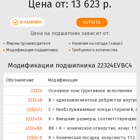
Цена от:
13 623 р.
В НАЛИЧИИ
Цена на подшипник зависит от:
Фирмы производителя
Наличия на складе (заказ)
Модификации подшипника
Требуемого количества
Модификации подшипника 22324EVBC4
Обозначение
Модификация
22324
Основное конструктивное исполнение.
22324B
B = однокомпонентное ребристое внутрен
22324CJ
С = Необслуживаемые концы стержней, вн
22324EX
X = Внешние размеры, соответствующие 
22324BK
BK = K = коническое отверстие, конус 1:1
22324 K
К = Коническая посадка, конусность 1:12.