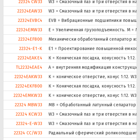
22324 CW33
W3 = Смазочный паз и три отверстия в н
22324EAW33
W3 = Смазочный паз и три отверстия в н
22324EVBC4
EVB = Вибрационные подшипники повышенн
22324EMW33
E = Увеличенная грузоподъемность. М = 
22324EF800
Механически обработанный сепаратор из с
22324-E1-K
E1 = Проектирование повышенной емкост
22324EAKE4
К = Коническая посадка, конусность 1:12.
TL22324EAE4
A = внутренняя модификация конструкции
22324EAKW33
K = коническое отверстие, конус 1:12. W3
22324EKF800
К = Коническая посадка, конусность 1:12.
22324EMKW33
K = коническое отверстие, конус 1:12. W3
22324 MBW33
MB = Обработанный латунный сепаратор с
22324 KCW33
W3 = Смазочный паз и три отверстия в н
22324-E-W33
W3 = Смазочный паз и три отверстия в н
22324 CC/W33
Радиальный сферический роликоподшипник