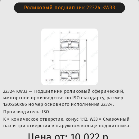
Роликовый подшипник 22324 KW33
22324 KW33 — Подшипник роликовый сферический,
импортное производство по ISO стандарту, размер
120x260x86 номер основного исполнения 22324.
Производитель: ISO.
K = коническое отверстие, конус 1:12. W33 = Смазочный
паз и три отверстия в наружном кольце подшипника.
Цена от:
10 022 р.