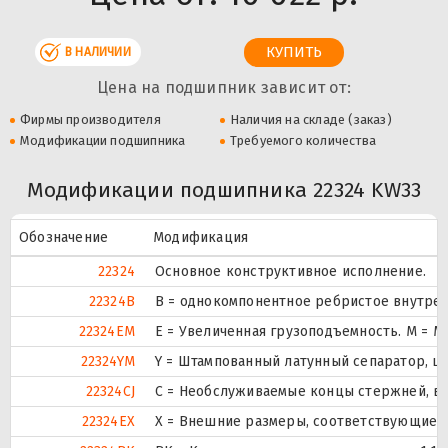
В НАЛИЧИИ
Цена на подшипник зависит от:
Фирмы производителя
Наличия на складе (заказ)
Модификации подшипника
Требуемого количества
Модификации подшипника 22324 KW33
Обозначение
Модификация
22324
Основное конструктивное исполнение.
22324B
B = однокомпонентное ребристое внутрен
22324EM
E = Увеличенная грузоподъемность. М = 
22324YM
Y = Штампованный латунный сепаратор, ц
22324CJ
С = Необслуживаемые концы стержней, вн
22324EX
X = Внешние размеры, соответствующие 