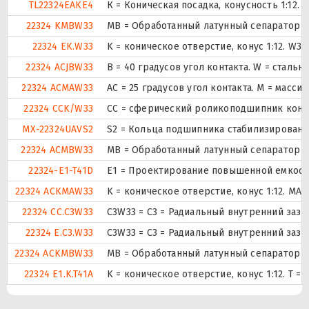
TL22324EAKE4
К = Коническая посадка, конусность 1:12.
22324 KMBW33
MB = Обработанный латунный сепаратор с
22324 EK.W33
K = коническое отверстие, конус 1:12. W3
22324 ACJBW33
B = 40 градусов угол контакта. W = стальн
22324 ACMAW33
AC = 25 градусов угол контакта. M = масс
22324 CCK/W33
CC = сферический роликоподшипник констр
MX-22324UAVS2
S2 = Кольца подшипника стабилизированы 
22324 ACMBW33
MB = Обработанный латунный сепаратор с
22324-E1-T41D
E1 = Проектирование повышенной емкост
22324 ACKMAW33
K = коническое отверстие, конус 1:12. MA
22324 CC.C3W33
C3W33 = C3 = Радиальный внутренний зазо
22324 E.C3.W33
C3W33 = C3 = Радиальный внутренний зазо
22324 ACKMBW33
MB = Обработанный латунный сепаратор с
22324 E1.K.T41A
K = коническое отверстие, конус 1:12. T