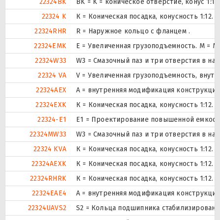
22324BK
BK = K = коническое отверстие, конус 1:1
22324 K
К = Коническая посадка, конусность 1:12.
22324RHR
R = Наружное кольцо с фланцем .
22324EMK
E = Увеличенная грузоподъемность. М = 
22324W33
W3 = Смазочный паз и три отверстия в н
22324 VA
V = Увеличенная грузоподъемность, внут
22324AEX
A = внутренняя модификация конструкции
22324EXK
К = Коническая посадка, конусность 1:12.
22324-E1
E1 = Проектирование повышенной емкост
22324MW33
W3 = Смазочный паз и три отверстия в н
22324 KVA
К = Коническая посадка, конусность 1:12.
22324AEXK
К = Коническая посадка, конусность 1:12.
22324RHRK
К = Коническая посадка, конусность 1:12.
22324EAE4
A = внутренняя модификация конструкции
22324UAVS2
S2 = Кольца подшипника стабилизированы 