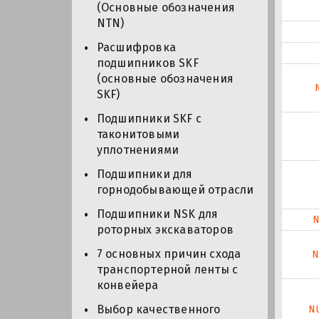
(Основные обозначения
NTN)
Расшифровка
подшипников SKF
(основные обозначения
SKF)
Подшипники SKF с
таконитовыми
уплотнениями
Подшипники для
горнодобывающей отрасли
Подшипники NSK для
N
роторных экскаваторов
7 основных причин схода
N
транспортерной ленты с
конвейера
Выбор качественного
N