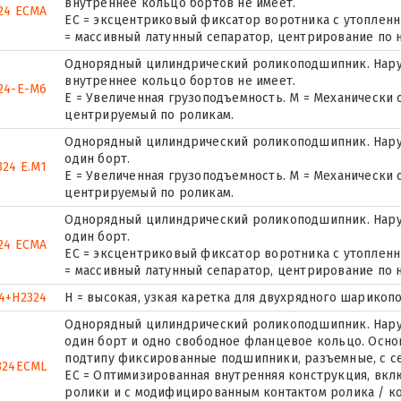
внутреннее кольцо бортов не имеет.
24 ECMA
EC = эксцентриковый фиксатор воротника с утопленн
= массивный латунный сепаратор, центрирование по 
Однорядный цилиндрический роликоподшипник. Наруж
внутреннее кольцо бортов не имеет.
24-E-M6
E = Увеличенная грузоподъемность. М = Механически
центрируемый по роликам.
Однорядный цилиндрический роликоподшипник. Нару
один борт.
324 E.M1
E = Увеличенная грузоподъемность. М = Механически
центрируемый по роликам.
Однорядный цилиндрический роликоподшипник. Нару
один борт.
24 ECMA
EC = эксцентриковый фиксатор воротника с утопленн
= массивный латунный сепаратор, центрирование по 
4+H2324
H = высокая, узкая каретка для двухрядного шарико
Однорядный цилиндрический роликоподшипник. Наруж
один борт и одно свободное фланцевое кольцо. Основ
подтипу фиксированные подшипники, разъемные, с с
324ECML
EC = Оптимизированная внутренняя конструкция, вк
ролики и с модифицированным контактом ролика / ко