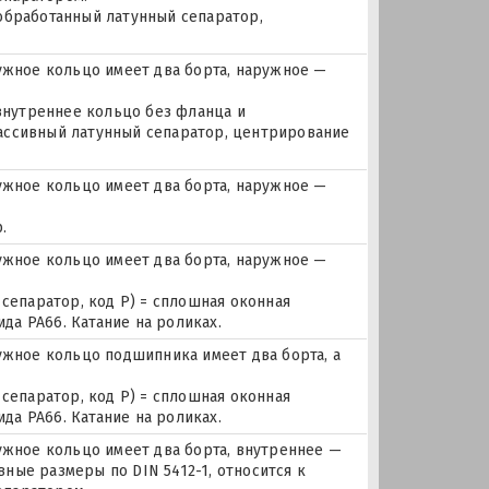
 обработанный латунный сепаратор,
жное кольцо имеет два борта, наружное —
 внутреннее кольцо без фланца и
ассивный латунный сепаратор, центрирование
жное кольцо имеет два борта, наружное —
.
жное кольцо имеет два борта, наружное —
 сепаратор, код P) = сплошная оконная
а PA66. Катание на роликах.
ное кольцо подшипника имеет два борта, а
 сепаратор, код P) = сплошная оконная
а PA66. Катание на роликах.
ное кольцо имеет два борта, внутреннее —
ные размеры по DIN 5412-1, относится к