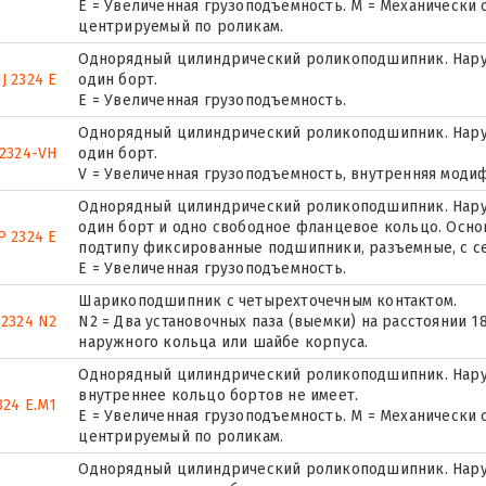
E = Увеличенная грузоподъемность. М = Механически
центрируемый по роликам.
Однорядный цилиндрический роликоподшипник. Нару
J 2324 E
один борт.
Е = Увеличенная грузоподъемность.
Однорядный цилиндрический роликоподшипник. Нару
2324-VH
один борт.
V = Увеличенная грузоподъемность, внутренняя моди
Однорядный цилиндрический роликоподшипник. Наруж
один борт и одно свободное фланцевое кольцо. Основ
 2324 E
подтипу фиксированные подшипники, разъемные, с с
Е = Увеличенная грузоподъемность.
Шарикоподшипник с четырехточечным контактом.
 2324 N2
N2 = Два установочных паза (выемки) на расстоянии 
наружного кольца или шайбе корпуса.
Однорядный цилиндрический роликоподшипник. Наруж
внутреннее кольцо бортов не имеет.
24 E.M1
E = Увеличенная грузоподъемность. М = Механически
центрируемый по роликам.
Однорядный цилиндрический роликоподшипник. Наруж