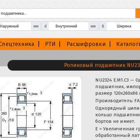
мм
d
мм
B
Спецтехника
РТИ
Расшифровки
Каталог
Роликовый подшипник NU232
NU2324 E.M1.C3 —
подшипник, импорт
размер 120x260x86
Производитель: FA
Однорядный цили
кольцо подшипника
бортов не имеет.
E = Увеличенная г
обработанный лат