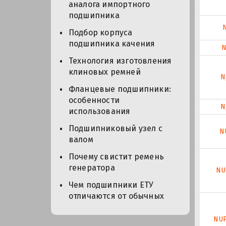
аналога импортного
подшипника
Подбор корпуса
подшипника качения
N
Технология изготовления
клиновых ремней
N
Фланцевые подшипники:
особенности
N
использования
Подшипниковый узел с
N
валом
Почему свистит ремень
генератора
NU
Чем подшипники ЕТУ
отличаются от обычных
NU