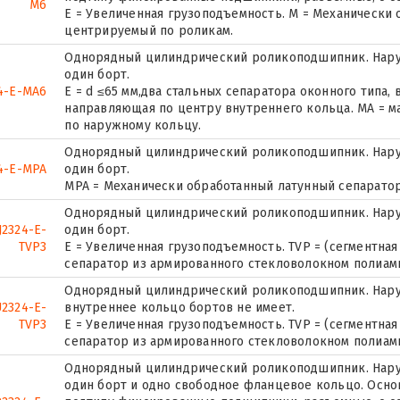
M6
E = Увеличенная грузоподъемность. М = Механически
центрируемый по роликам.
Однорядный цилиндрический роликоподшипник. Нару
один борт.
4-E-MA6
E = d ≤65 мм,два стальных сепаратора оконного типа,
направляющая по центру внутреннего кольца. MA = м
по наружному кольцу.
Однорядный цилиндрический роликоподшипник. Нару
4-E-MPA
один борт.
MPA = Механически обработанный латунный сепаратор
Однорядный цилиндрический роликоподшипник. Нару
J2324-E-
один борт.
TVP3
E = Увеличенная грузоподъемность. TVP = (сегментная
сепаратор из армированного стекловолокном полиамид
Однорядный цилиндрический роликоподшипник. Наруж
2324-E-
внутреннее кольцо бортов не имеет.
TVP3
E = Увеличенная грузоподъемность. TVP = (сегментная
сепаратор из армированного стекловолокном полиамид
Однорядный цилиндрический роликоподшипник. Наруж
один борт и одно свободное фланцевое кольцо. Основ