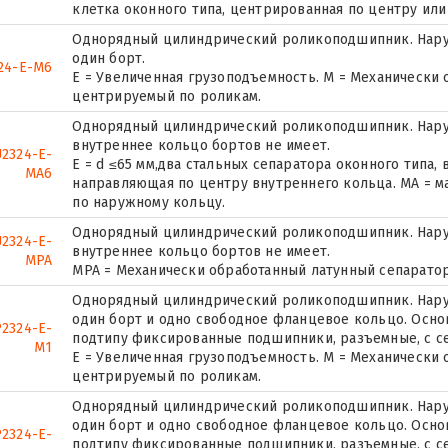
клетка оконного типа, центрированная по центру или
Однорядный цилиндрический роликоподшипник. Нару
один борт.
24-E-M6
E = Увеличенная грузоподъемность. М = Механически
центрируемый по роликам.
Однорядный цилиндрический роликоподшипник. Наруж
внутреннее кольцо бортов не имеет.
2324-E-
E = d ≤65 мм,два стальных сепаратора оконного типа,
MA6
направляющая по центру внутреннего кольца. MA = м
по наружному кольцу.
Однорядный цилиндрический роликоподшипник. Наруж
2324-E-
внутреннее кольцо бортов не имеет.
MPA
MPA = Механически обработанный латунный сепаратор
Однорядный цилиндрический роликоподшипник. Наруж
один борт и одно свободное фланцевое кольцо. Основ
2324-E-
подтипу фиксированные подшипники, разъемные, с с
M1
E = Увеличенная грузоподъемность. М = Механически
центрируемый по роликам.
Однорядный цилиндрический роликоподшипник. Наруж
один борт и одно свободное фланцевое кольцо. Основ
2324-E-
подтипу фиксированные подшипники, разъемные, с с