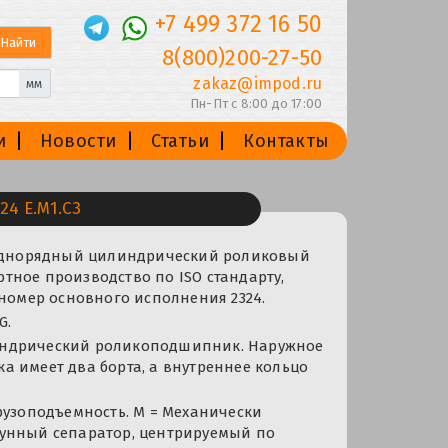
+7 499 372 16 50
8(800)200-27-50
zakaz@impod.ru
мм
Пн-Пт с 8:00 до 17:00
и
Новости
Статьи
Контакты
4 E.M1.C3
 Однорядный цилиндрический роликовый
ное производство по ISO стандарту,
 номер основного исполнения 2324.
G.
ндрический роликоподшипник. Наружное
 имеет два борта, а внутреннее кольцо
рузоподъемность. М = Механически
унный сепаратор, центрируемый по