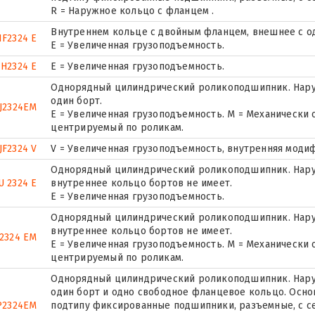
R = Наружное кольцо с фланцем .
Внутреннем кольце с двойным фланцем, внешнее с о
NF2324 E
Е = Увеличенная грузоподъемность.
H2324 E
Е = Увеличенная грузоподъемность.
Однорядный цилиндрический роликоподшипник. Нару
один борт.
J2324EM
E = Увеличенная грузоподъемность. М = Механически
центрируемый по роликам.
JF2324 V
V = Увеличенная грузоподъемность, внутренняя моди
Однорядный цилиндрический роликоподшипник. Наруж
U 2324 E
внутреннее кольцо бортов не имеет.
Е = Увеличенная грузоподъемность.
Однорядный цилиндрический роликоподшипник. Наруж
внутреннее кольцо бортов не имеет.
2324 EM
E = Увеличенная грузоподъемность. М = Механически
центрируемый по роликам.
Однорядный цилиндрический роликоподшипник. Наруж
один борт и одно свободное фланцевое кольцо. Основ
P2324EM
подтипу фиксированные подшипники, разъемные, с с