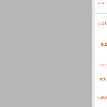
NU23
NU23
NJ2
NJ23
UK32
NUP2