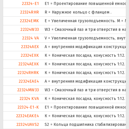
22324-E1
E1 = Проектирование повышенной емкост
22324RHR
R = Наружное кольцо с фланцем .
22324EMK
E = Увеличенная грузоподъемность. М = 
22324W33
W3 = Смазочный паз и три отверстия в н
22324 VA
V = Увеличенная грузоподъемность, внут
22324AEX
A = внутренняя модификация конструкции
22324EXK
К = Коническая посадка, конусность 1:12.
22324AEXK
К = Коническая посадка, конусность 1:12.
22324RHRK
К = Коническая посадка, конусность 1:12.
22324EAE4
A = внутренняя модификация конструкции
22324MW33
W3 = Смазочный паз и три отверстия в н
22324 KVA
К = Коническая посадка, конусность 1:12.
22324-E1-K
E1 = Проектирование повышенной емкост
22324EAKE4
К = Коническая посадка, конусность 1:12.
22324UAVS2
S2 = Кольца подшипника стабилизированы 