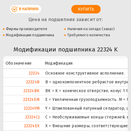
В НАЛИЧИИ
Цена на подшипник зависит от:
Фирмы производителя
Наличия на складе (заказ)
Модификации подшипника
Требуемого количества
Модификации подшипника 22324 K
Обозначение
Модификация
22324
Основное конструктивное исполнение.
22324B
B = однокомпонентное ребристое внутрен
22324BK
BK = K = коническое отверстие, конус 1:1
22324EM
E = Увеличенная грузоподъемность. М = 
22324YM
Y = Штампованный латунный сепаратор, ц
22324CJ
С = Необслуживаемые концы стержней, вн
22324EX
X = Внешние размеры, соответствующие 