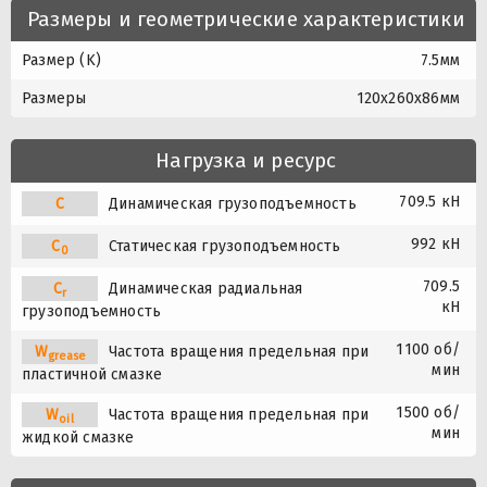
Размеры и геометрические характеристики
Размер (K)
7.5мм
Размеры
120x260x86мм
Нагрузка и ресурс
709.5 кН
C
Динамическая грузоподъемность
992 кН
C
Статическая грузоподъемность
0
709.5
C
Динамическая радиальная
r
кН
грузоподъемность
1100 об/
W
Частота вращения предельная при
grease
мин
пластичной смазке
1500 об/
W
Частота вращения предельная при
oil
мин
жидкой смазке