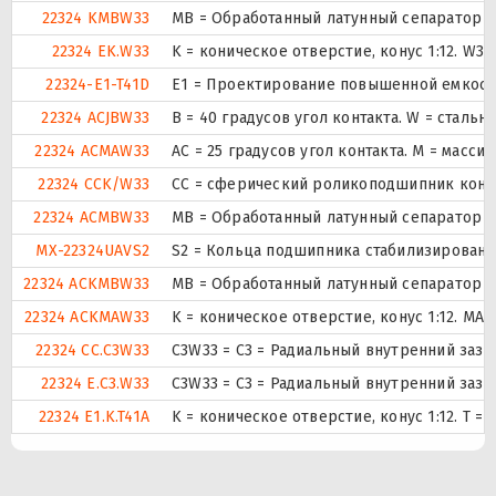
22324 KMBW33
MB = Обработанный латунный сепаратор с
22324 EK.W33
K = коническое отверстие, конус 1:12. W3
22324-E1-T41D
E1 = Проектирование повышенной емкост
22324 ACJBW33
B = 40 градусов угол контакта. W = стальн
22324 ACMAW33
AC = 25 градусов угол контакта. M = масс
22324 CCK/W33
CC = сферический роликоподшипник констр
22324 ACMBW33
MB = Обработанный латунный сепаратор с
MX-22324UAVS2
S2 = Кольца подшипника стабилизированы 
22324 ACKMBW33
MB = Обработанный латунный сепаратор с
22324 ACKMAW33
K = коническое отверстие, конус 1:12. MA
22324 CC.C3W33
C3W33 = C3 = Радиальный внутренний зазо
22324 E.C3.W33
C3W33 = C3 = Радиальный внутренний зазо
22324 E1.K.T41A
K = коническое отверстие, конус 1:12. T