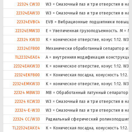
22324 CW33
W3 = Смазочный паз и три отверстия в н
22324EAW33
W3 = Смазочный паз и три отверстия в н
22324EVBC4
EVB = Вибрационные подшипники повышенн
22324EMW33
E = Увеличенная грузоподъемность. М = 
22324 KW33
K = коническое отверстие, конус 1:12. W3
22324EF800
Механически обработанный сепаратор из с
TL22324EAE4
A = внутренняя модификация конструкции
22324EAKW33
K = коническое отверстие, конус 1:12. W3
22324EKF800
К = Коническая посадка, конусность 1:12.
22324EMKW33
K = коническое отверстие, конус 1:12. W3
22324 MBW33
MB = Обработанный латунный сепаратор с
22324 KCW33
W3 = Смазочный паз и три отверстия в н
22324-E-W33
W3 = Смазочный паз и три отверстия в н
22324 CC/W33
Радиальный сферический роликоподшипник
TL22324EAKE4
К = Коническая посадка, конусность 1:12.