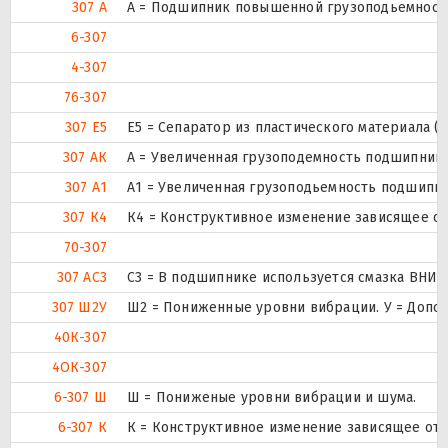
307 А
А = Подшипник повышенной грузоподьемности
6-307
4-307
76-307
307 Е5
Е5 = Сепаратор из пластического материала (Т
307 АК
А = Увеличенная грузоподемность подшипника
307 А1
А1 = Увеличенная грузоподьемность подшипни
307 К4
К4 = Конструктивное изменение зависящее от
70-307
307 АС3
С3 = В подшипнике используется смазка ВНИИ
307 Ш2У
Ш2 = Пониженные уровни вибрации. У = Дополн
40К-307
4ОК-307
6-307 Ш
Ш = Пониженые уровни вибрации и шума.
6-307 К
К = Конструктивное изменение зависящее от 