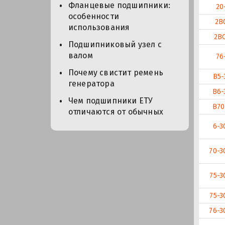
Фланцевые подшипники:
20
особенности
2В
использования
2ВО
Подшипниковый узел с
валом
76
Почему свистит ремень
В5-
генератора
В6-
Чем подшипники ЕТУ
В70
отличаются от обычных
6-3
70-3
75-3
75-3
76-3