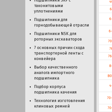
Подшипники SKF с
4
таконитовыми
6
уплотнениями
6
Подшипники для
горнодобывающей отрасли
6
Подшипники NSK для
роторных экскаваторов
70
7 основных причин схода
7
транспортерной ленты с
76
конвейера
8
Выбор качественного
аналога импортного
В0
подшипника
4
Подбор корпуса
подшипника качения
70
Технология изготовления
клиновых ремней
70