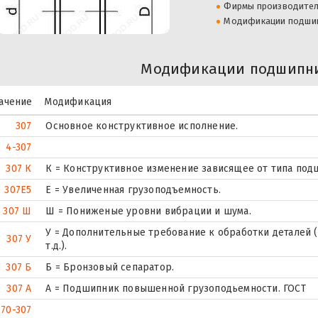
Фирмы производите
Модификации подши
Модификации подшипни
ачение
Модификация
307
Основное конструктивное исполнение.
4-307
307 К
К = Конструктивное изменение зависящее от типа под
307E5
Е = Увеличенная грузоподъемность.
307 Ш
Ш = Пониженые уровни вибрации и шума.
У = Дополнительные требование к обработки деталей (
307 У
т.д.).
307 Б
Б = Бронзовый сепаратор.
307 А
А = Подшипник повышенной грузоподьемности. ГОСТ
70-307