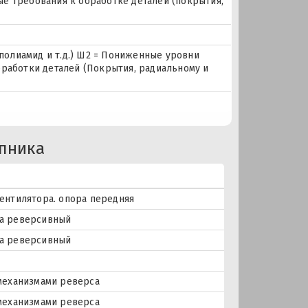
е требования к обработке деталей (покрытия,
 полиамид и т.д.) Ш2 = Пониженные уровни
бработки деталей (Покрытия, радиальному и
пника
ентилятора. опора передняя
а реверсивный
а реверсивный
механизмами реверса
механизмами реверса