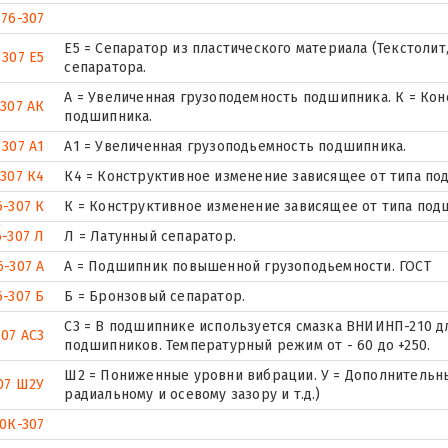
76-307
Е5 = Сепаратор из пластического материала (Текстолит
307 Е5
сепаратора.
А = Увеличенная грузоподемность подшипника. К = Ко
307 АК
подшипника.
307 А1
А1 = Увеличенная грузоподьемность подшипника.
307 К4
К4 = Конструктивное изменение зависящее от типа по
6-307 К
К = Конструктивное изменение зависящее от типа под
6-307 Л
Л = Латунный сепаратор.
6-307 А
А = Подшипник повышенной грузоподьемности. ГОСТ
6-307 Б
Б = Бронзовый сепаратор.
С3 = В подшипнике используется смазка ВНИИНП-210 
307 АС3
подшипников. Температурный режим от - 60 до +250.
Ш2 = Пониженные уровни вибрации. У = Дополнительны
07 Ш2У
радиальному и осевому зазору и т.д.)
0К-307