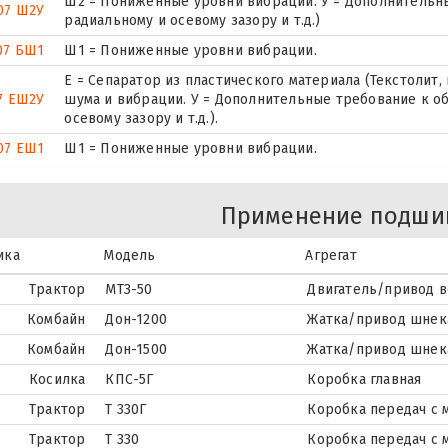
Ш2 = Пониженные уровни вибрации. У = Дополнительны
07 Ш2У
радиальному и осевому зазору и т.д.)
07 БШ1
Ш1 = Пониженные уровни вибрации.
Е = Сепаратор из пластического материала (Текстолит,
7 ЕШ2У
шума и вибрации. У = Дополнительные требование к о
осевому зазору и т.д.).
07 ЕШ1
Ш1 = Пониженные уровни вибрации.
Применение подши
ика
Модель
Агрегат
Трактор
МТЗ-50
Двигатель/привод в
Комбайн
Дон-1200
Жатка/привод шнек
Комбайн
Дон-1500
Жатка/привод шнек
Косилка
КПС-5Г
Коробка главная
Трактор
Т 330Г
Коробка передач с 
Трактор
Т 330
Коробка передач с 