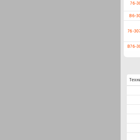
76-3
В6-3
76-30
В76-3
Техн