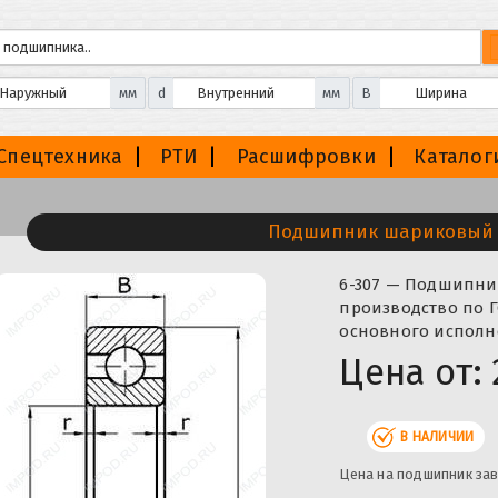
мм
d
мм
B
Спецтехника
РТИ
Расшифровки
Каталог
Подшипник шариковый 
6-307 — Подшипни
производство по Г
основного исполне
Цена от:
В НАЛИЧИИ
Цена на подшипник зав