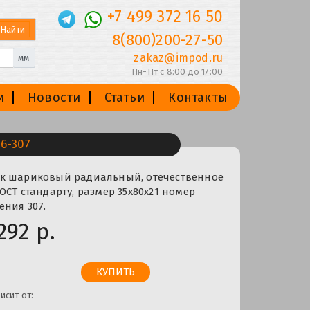
+7 499 372 16 50
8(800)200-27-50
zakaz@impod.ru
мм
Пн-Пт с 8:00 до 17:00
и
Новости
Статьи
Контакты
6-307
к шариковый радиальный, отечественное
ОСТ стандарту, размер 35x80x21 номер
ния 307.
292 р.
исит от: