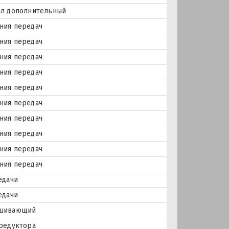
ал дополнительный
ния передач
ния передач
ния передач
ния передач
ния передач
ния передач
ния передач
ния передач
ния передач
ния передач
едачи
едачи
ешивающий
редуктора