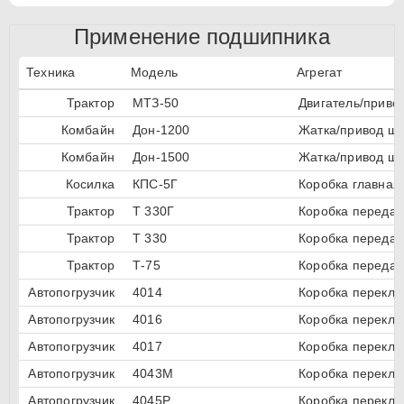
Применение подшипника
Техника
Модель
Агрегат
Трактор
МТЗ-50
Двигатель/приво
Комбайн
Дон-1200
Жатка/привод шн
Комбайн
Дон-1500
Жатка/привод шн
Косилка
КПС-5Г
Коробка главная
Трактор
Т 330Г
Коробка передач
Трактор
Т 330
Коробка передач
Трактор
Т-75
Коробка передач
Автопогрузчик
4014
Коробка перекл
Автопогрузчик
4016
Коробка перекл
Автопогрузчик
4017
Коробка перекл
Автопогрузчик
4043М
Коробка перекл
Автопогрузчик
4045Р
Коробка перекл