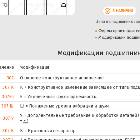
В НАЛИЧИИ
Цена на подшипник зав
Фирмы производите
Модификации подши
Модификации подшипник
ачение
Модификация
307
Основное конструктивное исполнение.
307 К
К = Конструктивное изменение зависящее от типа под
307E5
Е = Увеличенная грузоподъемность.
307 Ш
Ш = Пониженые уровни вибрации и шума.
У = Дополнительные требование к обработки деталей (
307 У
т.д.).
307 Б
Б = Бронзовый сепаратор.