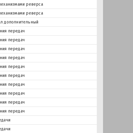
механизмами реверса
механизмами реверса
ал дополнительный
ния передач
ния передач
ния передач
ния передач
ния передач
ния передач
ния передач
ния передач
ния передач
ния передач
едачи
едачи