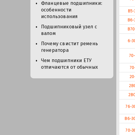
Фланцевые подшипники:
особенности
В5-
использования
В6-
Подшипниковый узел с
В70
валом
6-3
Почему свистит ремень
генератора
70
Чем подшипники ЕТУ
отличаются от обычных
70
20
2В
2ВО
76-3
В6-3
70-3