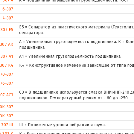
307 А
А = Подшипник повышенной грузоподьемности. ГОСТ
6-307
4-307
Е5 = Сепаратор из пластического материала (Текстолит
307 Е5
сепаратора.
А = Увеличенная грузоподемность подшипника. К = Ко
307 АК
подшипника.
307 А1
А1 = Увеличенная грузоподьемность подшипника.
307 К4
К4 = Конструктивное изменение зависящее от типа по
70-307
76-307
С3 = В подшипнике используется смазка ВНИИНП-210 
307 АС3
подшипников. Температурный режим от - 60 до +250.
0К-307
ОК-307
-307 Ш
Ш = Пониженые уровни вибрации и шума.
6-307 К
К = Конструктивное изменение зависящее от типа под