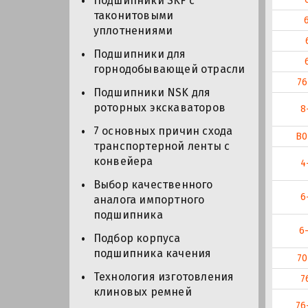
Подшипники SKF с
таконитовыми
уплотнениями
Подшипники для
горнодобывающей отрасли
76
Подшипники NSK для
роторных экскаваторов
8
7 основных причин схода
В0
транспортерной ленты с
конвейера
4
Выбор качественного
6
аналога импортного
подшипника
6
Подбор корпуса
подшипника качения
70
Технология изготовления
7
клиновых ремней
76