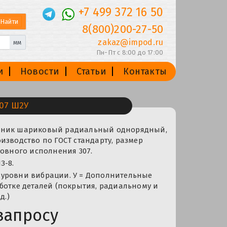
+7 499 372 16 50
8(800)200-27-50
zakaz@impod.ru
мм
Пн-Пт с 8:00 до 17:00
и
Новости
Статьи
Контакты
07 Ш2У
пник шариковый радиальный однорядный,
изводство по ГОСТ стандарту, размер
новного исполнения 307.
З-8.
уровни вибрации. У = Дополнительные
ботке деталей (покрытия, радиальному и
д.)
запросу