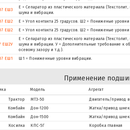
Е = Сепаратор из пластического материала (Текстолит,
07 ЕШ3
шума и вибрации.
07 ЕШ2
E = Угол контакта 25 градусов. Ш2 = Пониженые уровни
07 ЕШ2
E = Угол контакта 25 градусов. Ш2 = Пониженые уровни
Е = Сепаратор из пластического материала (Текстолит,
7 ЕШ2У
шума и вибрации. У = Дополнительные требование к о
осевому зазору и т.д.).
07 ЕШ1
Ш1 = Пониженные уровни вибрации.
Применение подши
ика
Модель
Агрегат
Трактор
МТЗ-50
Двигатель/привод в
Комбайн
Дон-1200
Жатка/привод шнек
Комбайн
Дон-1500
Жатка/привод шнек
Косилка
КПС-5Г
Коробка главная