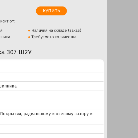
исит от:
ля
Наличия на складе (заказ)
пника
Требуемого количества
а 307 Ш2У
шипника.
Покрытия, радиальному и осевому зазору и