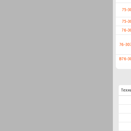
75-3
75-3
76-3
76-30
В76-3
Техн