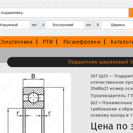
мм
d
мм
B
Спецтехника
РТИ
Расшифровки
Каталог
Подшипник шариковый 3
307 Ш2У — Подши
отечественное про
35x80x21 номер ос
Производитель: ГП
Ш2 = Пониженные 
требования к обра
осевому зазору и т.
Цена по 