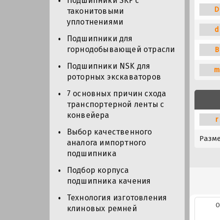
Подшипники SKF с
D
таконитовыми
уплотнениями
d
Подшипники для
горнодобывающей отрасли
B
Подшипники NSK для
m
роторных экскаваторов
7 основных причин схода
транспортерной ленты с
конвейера
r
Выбор качественного
Разм
аналога импортного
подшипника
Подбор корпуса
подшипника качения
Технология изготовления
О
клиновых ремней