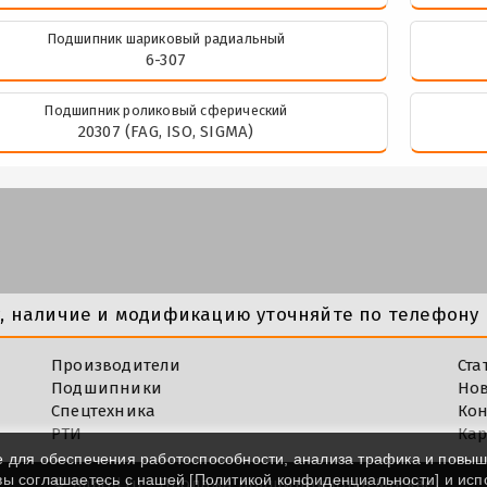
Подшипник шариковый радиальный
6-307
Подшипник роликовый сферический
20307 (FAG, ISO, SIGMA)
у, наличие и модификацию уточняйте по телефону 
Производители
Ста
Подшипники
Но
Спецтехника
Кон
РТИ
Кар
e для обеспечения работоспособности, анализа трафика и повы
 вы соглашаетесь с нашей [
Политикой конфиденциальности
] и ис
©
Impod.ru - Продажа подшипников в Москве