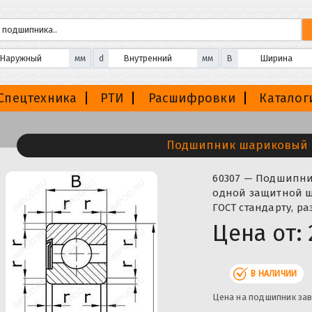
мм
d
мм
B
Спецтехника
РТИ
Расшифровки
Каталог
Подшипник шариковый 
60307 — Подшипн
одной защитной ш
ГОСТ стандарту, р
Цена от:
В НАЛИЧИИ
Цена на подшипник зав