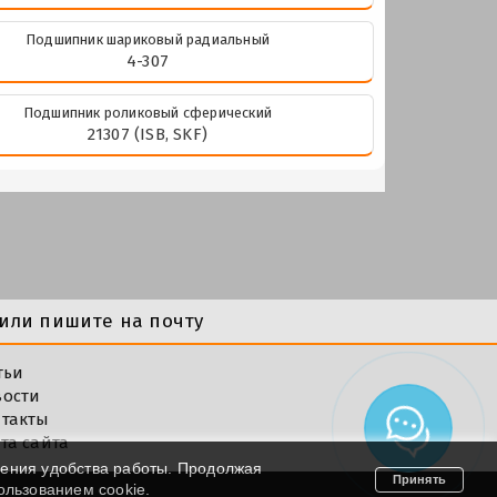
Подшипник шариковый радиальный
4-307
Подшипник роликовый сферический
21307 (ISB, SKF)
или пишите на почту
тьи
вости
такты
та сайта
шения удобства работы. Продолжая
Принять
пользованием cookie.