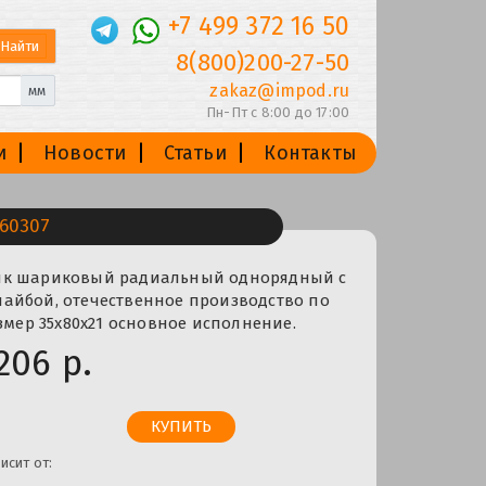
+7 499 372 16 50
8(800)200-27-50
zakaz@impod.ru
мм
Пн-Пт с 8:00 до 17:00
и
Новости
Статьи
Контакты
60307
ик шариковый радиальный однорядный с
айбой, отечественное производство по
азмер 35x80x21 основное исполнение.
206 р.
исит от: