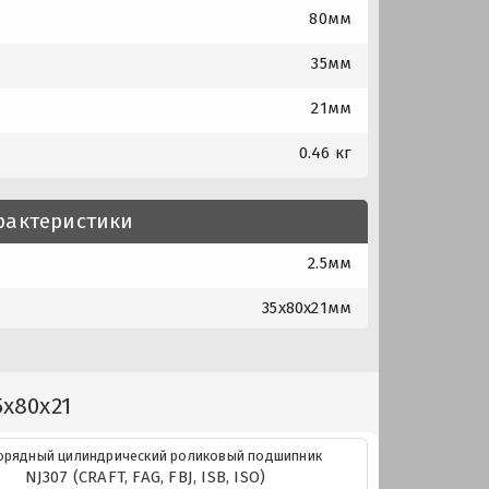
80мм
35мм
21мм
0.46 кг
рактеристики
2.5мм
35x80x21мм
5x80x21
рядный цилиндрический роликовый подшипник
NJ307 (CRAFT, FAG, FBJ, ISB, ISO)