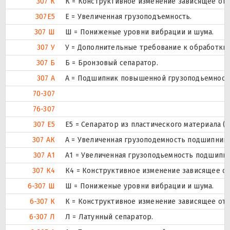
307 К
К = Конструктивное изменение зависящее от 
307E5
Е = Увеличенная грузоподъемность.
307 Ш
Ш = Пониженые уровни вибрации и шума.
307 У
У = Дополнительные требование к обработки д
307 Б
Б = Бронзовый сепаратор.
307 А
А = Подшипник повышенной грузоподьемности
70-307
76-307
307 Е5
Е5 = Сепаратор из пластического материала (Т
307 АК
А = Увеличенная грузоподемность подшипника
307 А1
А1 = Увеличенная грузоподьемность подшипни
307 К4
К4 = Конструктивное изменение зависящее от
6-307 Ш
Ш = Пониженые уровни вибрации и шума.
6-307 К
К = Конструктивное изменение зависящее от 
6-307 Л
Л = Латунный сепаратор.