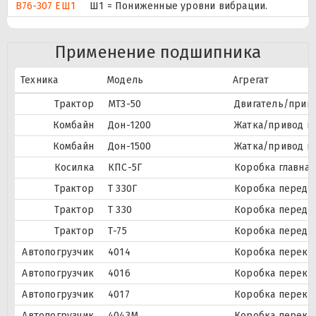
В76-307 ЕШ1
Ш1 = Пониженные уровни вибрации.
Применение подшипника
Техника
Модель
Агрегат
Трактор
МТЗ-50
Двигатель/приво
Комбайн
Дон-1200
Жатка/привод ш
Комбайн
Дон-1500
Жатка/привод ш
Косилка
КПС-5Г
Коробка главная
Трактор
Т 330Г
Коробка передач
Трактор
Т 330
Коробка передач
Трактор
Т-75
Коробка переда
Автопогрузчик
4014
Коробка перекл
Автопогрузчик
4016
Коробка перекл
Автопогрузчик
4017
Коробка перекл
Автопогрузчик
4043М
Коробка перекл