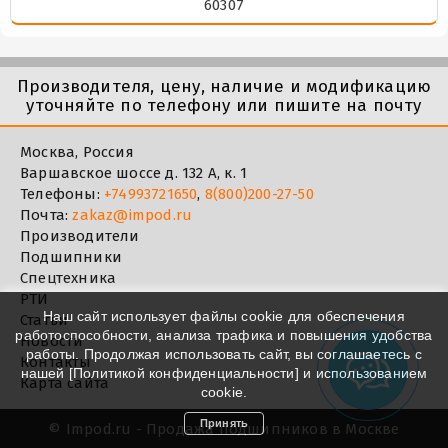
60307
Производителя, цену, наличие и модификацию
уточняйте по телефону или пишите на почту
Москва, Россия
Варшавское шоссе д. 132 А, к. 1
Телефоны:
+74993721650
,
8(800)200-27-50
Почта:
zakaz@impod.ru
Производители
Подшипники
Спецтехника
РТИ
Наш сайт использует файлы cookie для обеспечения
Статьи
работоспособности, анализа трафика и повышения удобства
Новости
работы. Продолжая использовать сайт, вы соглашаетесь с
Контакты
нашей [
Политикой конфиденциальности
] и использованием
Карта сайта
cookie.
Принять
©
Impod.ru - Продажа подшипников в Москве