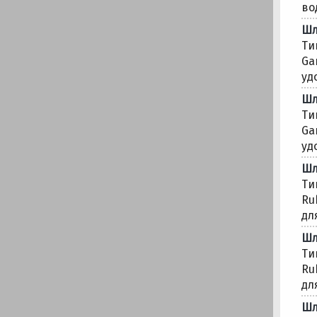
во
Шл
Ти
Ga
уд
Шл
Ти
Ga
уд
Шл
Ти
Ru
для
Шл
Ти
Ru
для
Шл