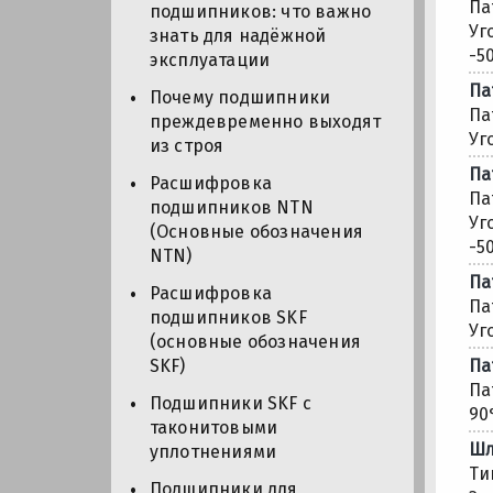
Па
подшипников: что важно
Уг
знать для надёжной
-50
эксплуатации
Па
Почему подшипники
Па
преждевременно выходят
Уг
из строя
Па
Расшифровка
Па
подшипников NTN
Уг
(Основные обозначения
-50
NTN)
Па
Расшифровка
Па
подшипников SKF
Уг
(основные обозначения
Па
SKF)
Па
Подшипники SKF с
90
таконитовыми
Шл
уплотнениями
Ти
Подшипники для