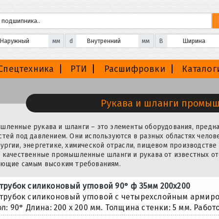
мм
d
мм
B
Спецтехника
РТИ
Расшифровки
Каталог
Рукава и шланги промы
ленные рукава и шланги – это элементы оборудования, предна
тей под давлением. Они используются в разных областях челов
ургии, энергетике, химической отрасли, пищевом производстве
 качественные промышленные шланги и рукава от известных о
ающие самым высоким требованиям.
трубок силиконовый угловой 90° ф 35мм 200х200
трубок силиконовый угловой с четырехслойным армиро
ол: 90° Длина: 200 х 200 мм. Толщина стенки: 5 мм. Работ