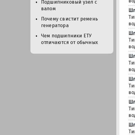
во
Подшипниковый узел с
валом
Шл
Ти
Почему свистит ремень
во
генератора
Шл
Чем подшипники ЕТУ
Ти
отличаются от обычных
во
Шл
Ти
во
Шл
Ти
во
Шл
Ти
во
Шл
Ти