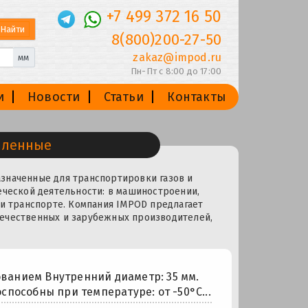
+7 499 372 16 50
8(800)200-27-50
zakaz@impod.ru
мм
Пн-Пт с 8:00 до 17:00
и
Новости
Статьи
Контакты
шленные
значенные для транспортировки газов и
еческой деятельности: в машиностроении,
 и транспорте. Компания IMPOD предлагает
течественных и зарубежных производителей,
ванием Внутренний диаметр: 35 мм.
оспособны при температуре: от -50°С...