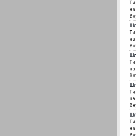
Ти
на
Вн
Шл
Ти
на
Вн
Шл
Ти
на
Вн
Шл
Ти
на
Вн
Шл
Ти
на
Вн