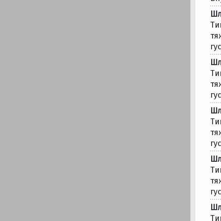
Шл
Ти
тя
гус
Шл
Ти
тя
гус
Шл
Ти
тя
гус
Шл
Ти
тя
гус
Шл
Ти