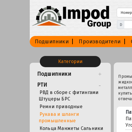
D
Подшипники
Производители
Категории
Подшипники
Промыш
жидкос
РТИ
металл
РВД в сборе с фитингами
купить
Штуцеры БРС
отвеч
Ремни приводные
Па
Рукава и шланги
Па
промышленные
Уг
Кольца Манжеты Сальники