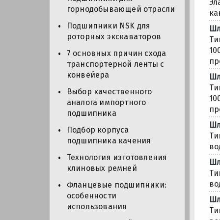
Эл
горнодобывающей отрасли
ка
Подшипники NSK для
Шл
роторных экскаваторов
Ти
10
7 основных причин схода
пр
транспортерной ленты с
конвейера
Шл
Ти
Выбор качественного
10
аналога импортного
пр
подшипника
Шл
Подбор корпуса
Ти
подшипника качения
во
Технология изготовления
Шл
клиновых ремней
Ти
во
Фланцевые подшипники:
особенности
Шл
использования
Ти