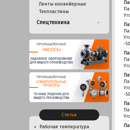
Па
Ленты конвейерные
Па
Техпластины
Уг
Спецтехника
Па
Па
Уг
-50
ПРОМЫШЛЕННЫЕ
НАСОСЫ
Па
Па
НАДЕЖНОЕ ОБОРУДОВАНИЕ
ДЛЯ ВАШЕГО ПРОИЗВОДСТВА
Уг
Па
ПРОМЫШЛЕННЫЕ
Па
ИЗМЕРИТЕЛЬНЫЕ
ПРИБОРЫ
Уг
-50
ТОЧНЫЕ РЕШЕНИЯ ДЛЯ
ВАШЕГО ПРОИЗВОДСТВА
Па
Па
Статьи
Уг
Па
Рабочая температура