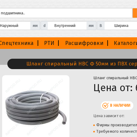
мм
d
мм
B
Спецтехника
РТИ
Расшифровки
Каталог
Шланг спиральный НВС Ф 50мм из ПВХ сери
Шланг спиральный НВС 
Цена от:
В НАЛИЧИИ
Цена зависит от:
Фирмы производите
Требуемого количест