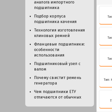
аналога импортного
подшипника
Подбор корпуса
Ти
подшипника качения
Технология изготовления
клиновых ремней
Ти
Фланцевые подшипники:
особенности
использования
Ти
Подшипниковый узел с
валом
Почему свистит ремень
Тип: 
генератора
Чем подшипники ЕТУ
отличаются от обычных
Т