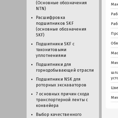
(Основные обозначения
Мак
NTN)
Раб
Расшифровка
подшипников SKF
Раб
(основные обозначения
Про
SKF)
Обя
Подшипники SKF с
таконитовыми
Мас
уплотнениями
Мин
Подшипники для
горнодобывающей отрасли
шла
уст
Подшипники NSK для
роторных экскаваторов
Цве
7 основных причин схода
Мин
транспортерной ленты с
конвейера
Выбор качественного