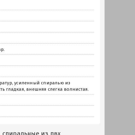
р.
ератур, усиленный спиралью из
ь гладкая, внешняя слегка волнистая.
 спиральные из пвх