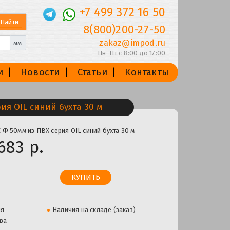
+7 499 372 16 50
8(800)200-27-50
zakaz@impod.ru
мм
Пн-Пт с 8:00 до 17:00
и
Новости
Статьи
Контакты
я OIL синий бухта 30 м
Ф 50мм из ПВХ серия OIL синий бухта 30 м
683 р.
ля
Наличия на складе (заказ)
ва