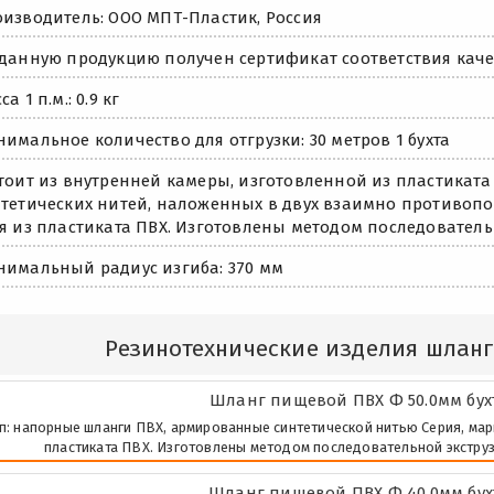
изводитель: ООО МПТ-Пластик, Россия
данную продукцию получен сертификат соответствия каче
са 1 п.м.: 0.9 кг
имальное количество для отгрузки: 30 метров 1 бухта
тоит из внутренней камеры, изготовленной из пластиката 
тетических нитей, наложенных в двух взаимно противоп
я из пластиката ПВХ. Изготовлены методом последователь
имальный радиус изгиба: 370 мм
Резинотехнические изделия шланг
Шланг пищевой ПВХ Ф 50.0мм бухт
п: напорные шланги ПВХ, армированные синтетической нитью Серия, марка:
пластиката ПВХ. Изготовлены методом последовательной экструз
Шланг пищевой ПВХ Ф 40.0мм бухт