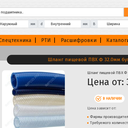
мм
d
мм
B
Спецтехника
РТИ
Расшифровки
Каталог
Шланг пищевой ПВХ Ф 32.0мм бух
Шланг пищевой ПВХ Ф 
Цена от:
В НАЛИЧИИ
Цена зависит от:
Фирмы производите
Требуемого количест