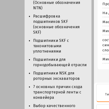
(Основные обозначения
Про
NTN)
На 
Расшифровка
подшипников SKF
Мас
(основные обозначения
Мин
SKF)
сос
Подшипники SKF с
син
таконитовыми
сло
уплотнениями
Мин
Подшипники для
горнодобывающей отрасли
Подшипники NSK для
роторных экскаваторов
7 основных причин схода
транспортерной ленты с
Ти
конвейера
Выбор качественного