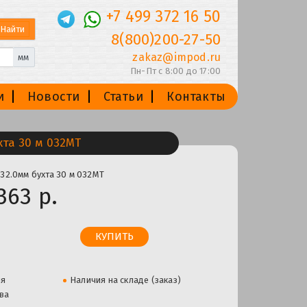
+7 499 372 16 50
8(800)200-27-50
zakaz@impod.ru
мм
Пн-Пт с 8:00 до 17:00
и
Новости
Статьи
Контакты
та 30 м 032МТ
32.0мм бухта 30 м 032МТ
363 р.
ля
Наличия на складе (заказ)
ва