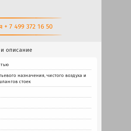
+ 7 499 372 16 50
 и описание
итью
тьевого назначения, чистого воздуха и
шлангов стоек