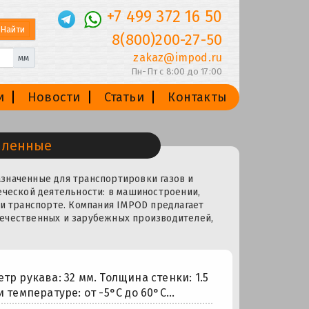
+7 499 372 16 50
8(800)200-27-50
zakaz@impod.ru
мм
Пн-Пт с 8:00 до 17:00
и
Новости
Статьи
Контакты
шленные
значенные для транспортировки газов и
еческой деятельности: в машиностроении,
 и транспорте. Компания IMPOD предлагает
течественных и зарубежных производителей,
 рукава: 32 мм. Толщина стенки: 1.5
 температуре: от -5°С до 60°С...