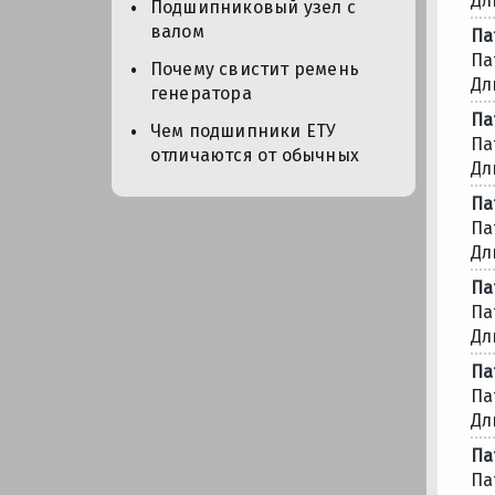
Дл
Подшипниковый узел с
валом
Па
Па
Почему свистит ремень
Дл
генератора
Па
Чем подшипники ЕТУ
Па
отличаются от обычных
Дл
Па
Па
Дл
Па
Па
Дл
Па
Па
Дл
Па
Па