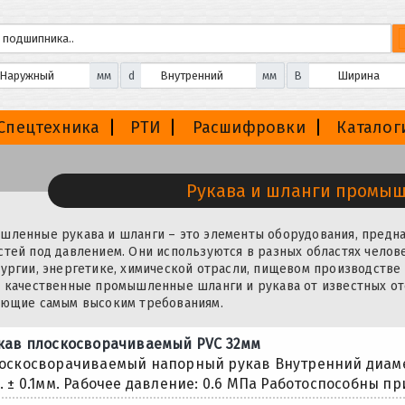
мм
d
мм
B
Спецтехника
РТИ
Расшифровки
Каталог
Рукава и шланги промы
ленные рукава и шланги – это элементы оборудования, предна
тей под давлением. Они используются в разных областях челов
ургии, энергетике, химической отрасли, пищевом производстве
 качественные промышленные шланги и рукава от известных о
ающие самым высоким требованиям.
кав плоскосворачиваемый PVC 32мм
оскосворачиваемый напорный рукав Внутренний диаметр
. ± 0.1мм. Рабочее давление: 0.6 МПа Работоспособны при