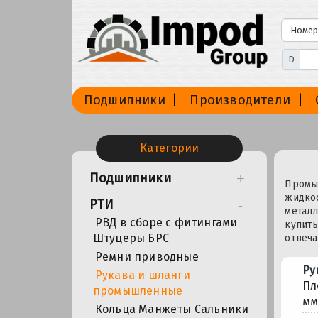
D
Подшипники
Производители
Категории
Подшипники
Промыш
жидкос
РТИ
металл
РВД в сборе с фитингами
купить
Штуцеры БРС
отвеч
Ремни приводные
Ру
Рукава и шланги
Пл
промышленные
мм
Кольца Манжеты Сальники