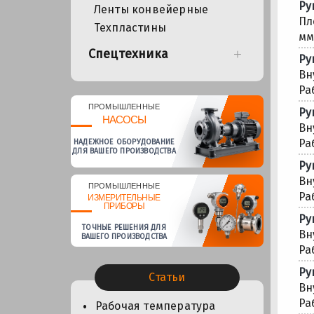
Ру
Ленты конвейерные
Пл
Техпластины
мм
Спецтехника
Ру
Вн
Ра
ПРОМЫШЛЕННЫЕ
Ру
НАСОСЫ
Вн
Ра
НАДЕЖНОЕ ОБОРУДОВАНИЕ
ДЛЯ ВАШЕГО ПРОИЗВОДСТВА
Ру
Вн
ПРОМЫШЛЕННЫЕ
Ра
ИЗМЕРИТЕЛЬНЫЕ
ПРИБОРЫ
Ру
ТОЧНЫЕ РЕШЕНИЯ ДЛЯ
Вн
ВАШЕГО ПРОИЗВОДСТВА
Ра
Ру
Статьи
Вн
Ра
Рабочая температура