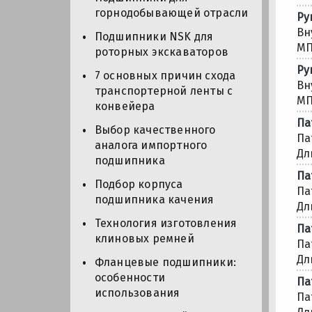
горнодобывающей отрасли
Ру
Вн
Подшипники NSK для
МП
роторных экскаваторов
Ру
7 основных причин схода
Вн
транспортерной ленты с
МП
конвейера
Па
Выбор качественного
Па
аналога импортного
Дл
подшипника
Па
Подбор корпуса
Па
подшипника качения
Дл
Технология изготовления
Па
клиновых ремней
Па
Дл
Фланцевые подшипники:
особенности
Па
использования
Па