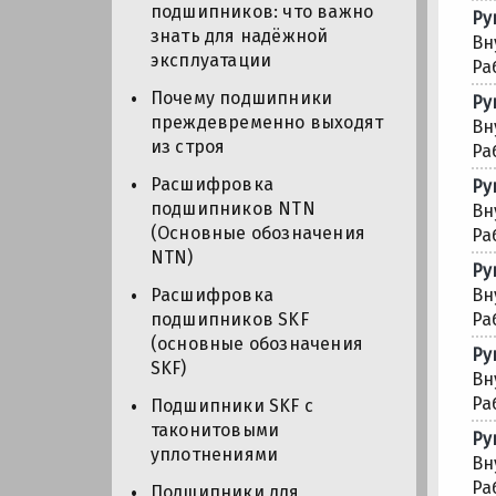
подшипников: что важно
Ру
знать для надёжной
Вн
эксплуатации
Ра
Почему подшипники
Ру
преждевременно выходят
Вн
из строя
Ра
Расшифровка
Ру
подшипников NTN
Вн
(Основные обозначения
Ра
NTN)
Ру
Вн
Расшифровка
Ра
подшипников SKF
(основные обозначения
Ру
SKF)
Вн
Ра
Подшипники SKF с
таконитовыми
Ру
уплотнениями
Вн
Ра
Подшипники для