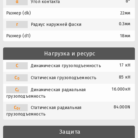
8°
α
Угол контакта
Размер (dk)
22мм
0.3мм
r
Радиус наружней фаски
Размер (d1)
18мм
Нагрузка и ресурс
17 кН
C
Динамическая грузоподъемность
85 кН
C
Статическая грузоподъемность
0
16.000кН
C
Динамическая радиальная
r
грузоподъемность
84.000N
C
Статическая радиальная
0r
грузоподъемность
Защита