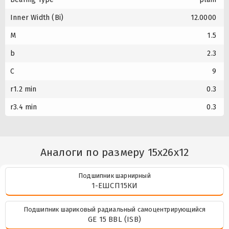
Inner Width (Bi)
12.0000
M
1.5
b
2.3
C
9
r1.2 min
0.3
r3.4 min
0.3
Аналоги по размеру 15x26x12
Подшипник шарнирный
1-ЕШСП15КИ
Подшипник шариковый радиальный самоцентрирующийся
GE 15 BBL (ISB)