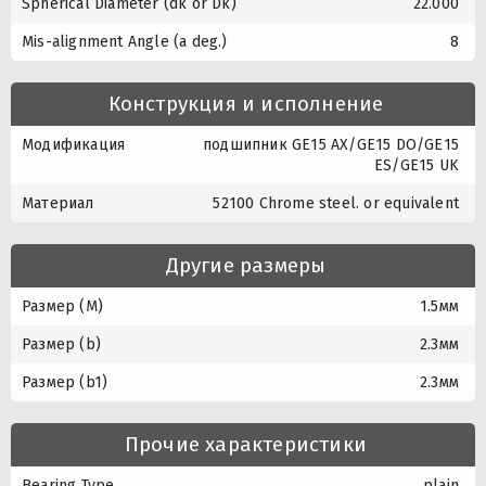
Spherical Diameter (dk or Dk)
22.000
Mis-alignment Angle (a deg.)
8
Конструкция и исполнение
Модификация
подшипник GE15 AX/GE15 DO/GE15
ES/GE15 UK
Материал
52100 Chrome steel. or equivalent
Другие размеры
Размер (M)
1.5мм
Размер (b)
2.3мм
Размер (b1)
2.3мм
Прочие характеристики
Bearing Type
plain