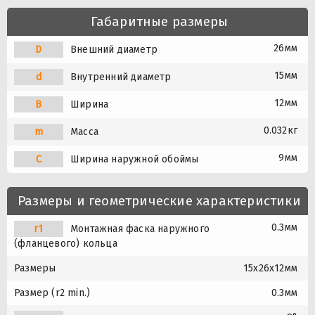
Габаритные размеры
26мм
D
Внешний диаметр
15мм
d
Внутренний диаметр
12мм
B
Ширина
0.032кг
m
Масса
9мм
C
Ширина наружной обоймы
Размеры и геометрические характеристики
0.3мм
r1
Монтажная фаска наружного
(фланцевого) кольца
Размеры
15x26x12мм
Размер (r2 min.)
0.3мм