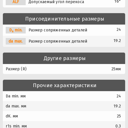
16°
A
L
F
Допускаемый угол перекоса
Присоединительные размеры
24
D
min.
Размер сопряженных деталей
a
19.2
da max.
Размер сопряженных деталей
Другие размеры
Размер (R)
25мм
Прочие характеристики
Da min. мм
24
da max. мм
19.2
dK. мм
25
r1s min. мм
0.3