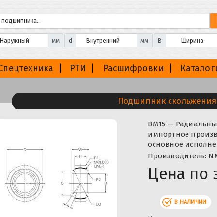
мм
d
мм
B
Спецтехника
РТИ
Расшифровки
Каталог
Подшипник скольжения
BM15 — Радиальны
импортное произво
основное исполне
Производитель: N
Цена по 
В НАЛИЧИИ