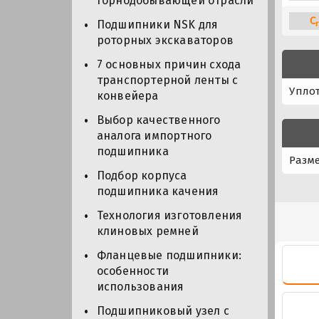
горнодобывающей отрасли
C
Подшипники NSK для
r
роторных экскаваторов
7 основных причин схода
транспортерной ленты с
Упло
конвейера
Выбор качественного
аналога импортного
подшипника
Разме
Подбор корпуса
подшипника качения
Технология изготовления
клиновых ремней
Фланцевые подшипники:
особенности
использования
Подшипниковый узел с