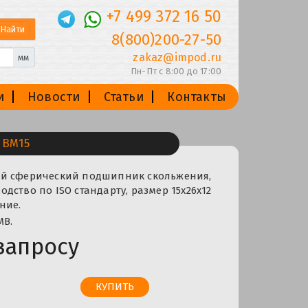
+7 499 372 16 50
8(800)200-27-50
zakaz@impod.ru
мм
Пн-Пт с 8:00 до 17:00
и
Новости
Статьи
Контакты
 BM15
й сферический подшипник скольжения,
дство по ISO стандарту, размер 15x26x12
ние.
MB.
запросу