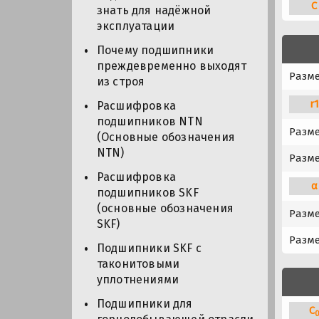
C
знать для надёжной
эксплуатации
Почему подшипники
преждевременно выходят
Разме
из строя
r
Расшифровка
подшипников NTN
Разм
(Основные обозначения
NTN)
Разме
Расшифровка
α
подшипников SKF
(основные обозначения
Разме
SKF)
Разме
Подшипники SKF с
таконитовыми
уплотнениями
Подшипники для
C