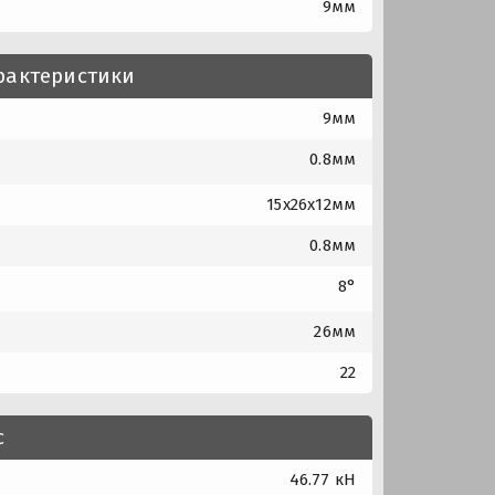
9мм
рактеристики
9мм
0.8мм
15x26x12мм
0.8мм
8°
26мм
22
с
46.77 кН