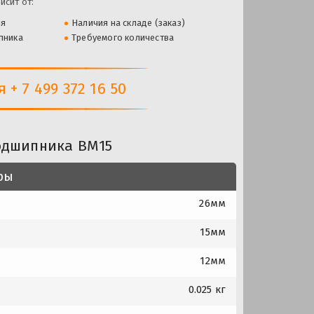
исит от:
ля
Наличия на складе (заказ)
пника
Требуемого количества
+ 7 499 372 16 50
одшипника BM15
ры
26мм
15мм
12мм
0.025 кг