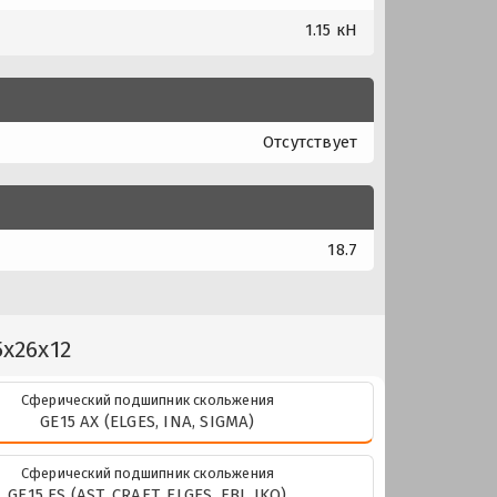
1.15 кН
Отсутствует
18.7
x26x12
Сферический подшипник скольжения
GE15 AX (ELGES, INA, SIGMA)
Сферический подшипник скольжения
GE15 ES (AST, CRAFT, ELGES, FBJ, IKO)