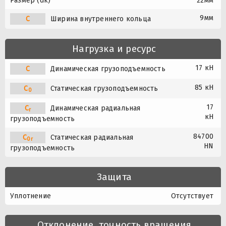
Размер (dk)
22мм
9мм
C
Ширина внутреннего кольца
Нагрузка и ресурс
17 кН
C
Динамическая грузоподъемность
85 кН
C
Статическая грузоподъемность
0
17
C
Динамическая радиальная
r
кН
грузоподъемность
84700
C
Статическая радиальная
0r
HN
грузоподъемность
Защита
Уплотнение
Отсутствует
Отклонение, точность вращения