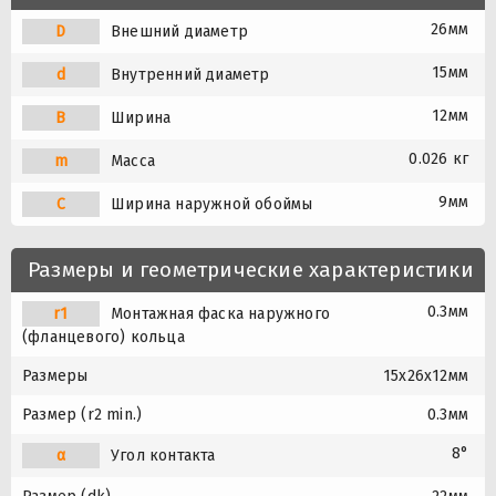
26мм
D
Внешний диаметр
15мм
d
Внутренний диаметр
12мм
B
Ширина
0.026 кг
m
Масса
9мм
C
Ширина наружной обоймы
Размеры и геометрические характеристики
0.3мм
r1
Монтажная фаска наружного
(фланцевого) кольца
Размеры
15x26x12мм
Размер (r2 min.)
0.3мм
8°
α
Угол контакта