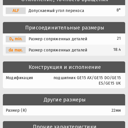
8°
A
L
F
Допускаемый угол перекоса
Присоединительные размеры
21
D
min.
Размер сопряженных деталей
a
18.4
da max.
Размер сопряженных деталей
Конструкция и исполнение
Модификация
подшипник GE15 AX/GE15 DO/GE15
ES/GE15 UK
Другие размеры
Размер (R)
22мм
Прочие характеристики