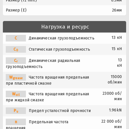
Размер (r2 min.)
0.3мм
Размер (E)
26мм
Нагрузка и ресурс
13 кН
C
Динамическая грузоподъемность
15 кН
C
Статическая грузоподъемность
0
13
C
Динамическая радиальная
r
кН
грузоподъемность
15000
W
Частота вращения предельная
grease
об/мин
при пластичной смазке
23000 об/
W
Частота вращения предельная
oil
мин
при жидкой смазке
1.96kN
P
Предел усталостной прочности
u
22 000 об/
n
Предельная частота
мин
вращения