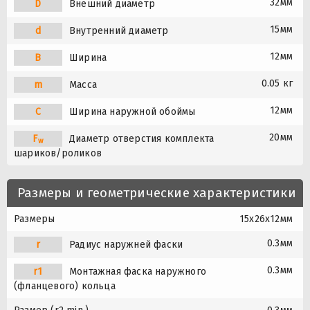
32мм
D
Внешний диаметр
15мм
d
Внутренний диаметр
12мм
B
Ширина
0.05 кг
m
Масса
12мм
C
Ширина наружной обоймы
20мм
F
Диаметр отверстия комплекта
w
шариков/роликов
Размеры и геометрические характеристики
Размеры
15x26x12мм
0.3мм
r
Радиус наружней фаски
0.3мм
r1
Монтажная фаска наружного
(фланцевого) кольца