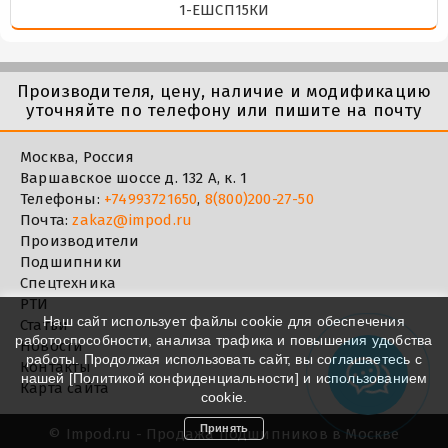
1-ЕШСП15КИ
Производителя, цену, наличие и модификацию
уточняйте по телефону или пишите на почту
Москва, Россия
Варшавское шоссе д. 132 А, к. 1
Телефоны:
+74993721650
,
8(800)200-27-50
Почта:
zakaz@impod.ru
Производители
Подшипники
Спецтехника
РТИ
Наш сайт использует файлы cookie для обеспечения
Статьи
работоспособности, анализа трафика и повышения удобства
Новости
работы. Продолжая использовать сайт, вы соглашаетесь с
Контакты
нашей [
Политикой конфиденциальности
] и использованием
Карта сайта
cookie.
Принять
©
Impod.ru - Продажа подшипников в Москве