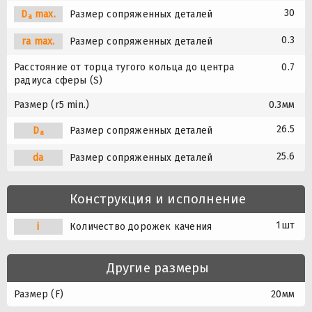
30
D
max.
Размер сопряженных деталей
a
0.3
ra max.
Размер сопряженных деталей
Расстояние от торца тугого кольца до центра
0.7
радиуса сферы (S)
Размер (r5 min.)
0.3мм
26.5
D
Размер сопряженных деталей
a
25.6
da
Размер сопряженных деталей
Конструкция и исполнение
1шт
i
Количество дорожек качения
Другие размеры
Размер (F)
20мм