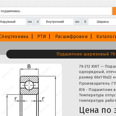
мм
d
мм
B
Спецтехника
РТИ
Расшифровки
Каталог
Подшипник шариковый 76-
76-212 Ю6Т — По
однорядный, отече
размер 60x110x22 
Производитель: ГП
Ю6 - Подшипник в
Температура отпус
температура рабо
Цена по 