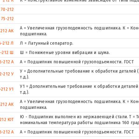
212 К
К = Конструктивное изменение зависящее от типа под
70-212
75-212
А = Увеличенная грузоподемность подшипника. К = Ко
212 АК
подшипника.
6-212 Л
Л = Латунный сепаратор.
-212 Ш
Ш = Пониженые уровни вибрации и шума.
6-212 А
А = Подшипник повышенной грузоподьемности. ГОСТ
У = Дополнительные требование к обработки деталей (
2-212 У
т.д.).
У1 = Дополнительные требование к обработки деталей 
-212 У1
т.д.).
А = Увеличенная грузоподемность подшипника. К = Ко
-212 АК
подшипника.
Ю - Подшипник выполнен из нержавеющей стали. Т = Т
212 ЮТ
номинальная температура работы подшипника 160 град
6-212 А
А = Подшипник повышенной грузоподьемности. ГОСТ