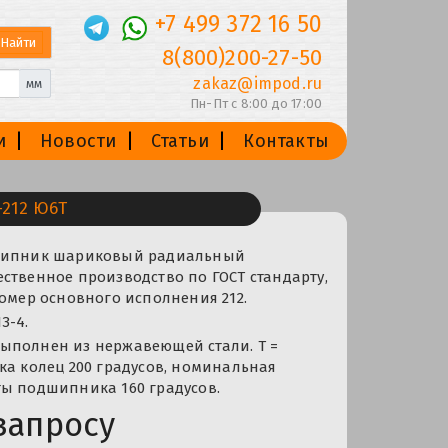
+7 499 372 16 50
8(800)200-27-50
zakaz@impod.ru
мм
Пн-Пт с 8:00 до 17:00
и
Новости
Статьи
Контакты
212 Ю6Т
дшипник шариковый радиальный
ственное производство по ГОСТ стандарту,
номер основного исполнения 212.
З-4.
ыполнен из нержавеющей стали. Т =
ка колец 200 градусов, номинальная
ты подшипника 160 градусов.
запросу