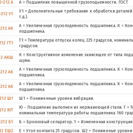
0-212 А
А = Подшипник повышенной грузоподьемности. ГОСТ
У1 = Дополнительные требование к обработки деталей 
-212 У1
т.д.).
А = Увеличенная грузоподемность подшипника. К = Ко
-212 АК
подшипника.
Т1 = Температура отпуска колец 225 градусов, номина
212 ГТ1
градусов.
К = Конструктивное изменение зависящее от типа по
12 АКШ
шума.
А = Увеличенная грузоподемность подшипника. К = Ко
-212 АК
подшипника.
А = Увеличенная грузоподемность подшипника. К = Ко
-212 АК
подшипника.
212 Ш1
Ш1 = Пониженные уровни вибрации.
Ю - Подшипник выполнен из нержавеющей стали. Т = Т
212 ЮТ
номинальная температура работы подшипника 160 град
-212 Б1
Б = Бронзовый сепаратор. 1 = Измененная конструкция
12 ЕШ2
E = Угол контакта 25 градусов. Ш2 = Пониженые уровни