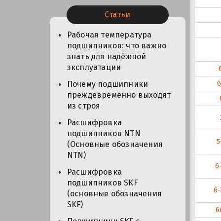
Статьи
Рабочая температура
подшипников: что важно
знать для надёжной
эксплуатации
6
Почему подшипники
преждевременно выходят
из строя
Расшифровка
подшипников NTN
5
(Основные обозначения
NTN)
6
Расшифровка
подшипников SKF
6-
(основные обозначения
SKF)
6