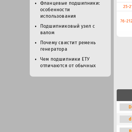
Фланцевые подшипники:
25-2
особенности
использования
76-21
Подшипниковый узел с
валом
Почему свистит ремень
генератора
Чем подшипники ЕТУ
отличаются от обычных
D
d
B