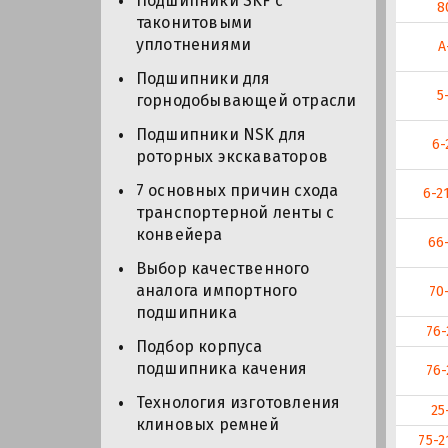
Подшипники SKF с
8
таконитовыми
уплотнениями
А
Подшипники для
5
горнодобывающей отрасли
Подшипники NSK для
6-
роторных экскаваторов
7 основных причин схода
6-2
транспортерной ленты с
конвейера
66
Выбор качественного
аналога импортного
70
подшипника
76-
Подбор корпуса
подшипника качения
76-
Технология изготовления
25
клиновых ремней
75-2