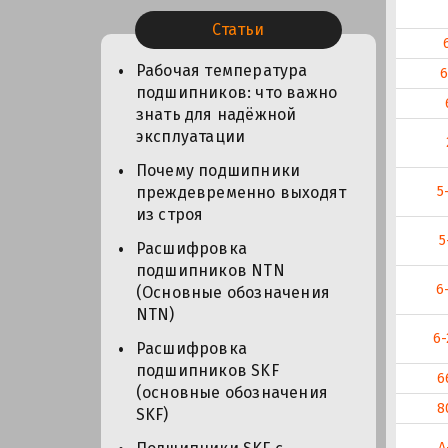
Статьи
Рабочая температура
6
подшипников: что важно
знать для надёжной
эксплуатации
Почему подшипники
5
преждевременно выходят
из строя
5
Расшифровка
подшипников NTN
6
(Основные обозначения
NTN)
6-
Расшифровка
подшипников SKF
6
(основные обозначения
8
SKF)
А