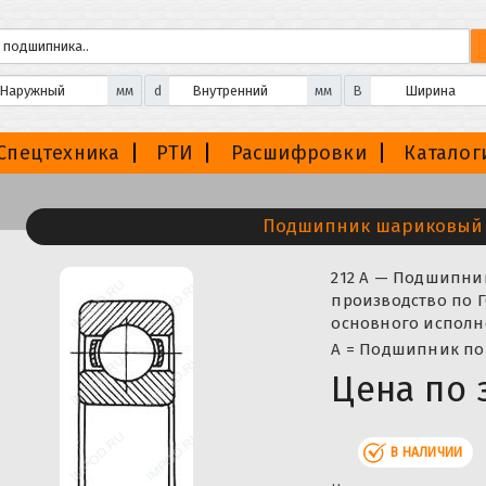
мм
d
мм
B
Спецтехника
РТИ
Расшифровки
Каталог
Подшипник шариковый 
212 А — Подшипни
производство по Г
основного исполне
А = Подшипник по
Цена по 
В НАЛИЧИИ