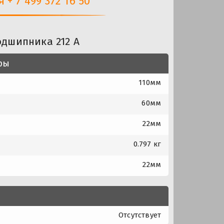
+ 7 499 372 16 50
одшипника 212 А
ры
110мм
60мм
22мм
0.797 кг
22мм
Отсутствует