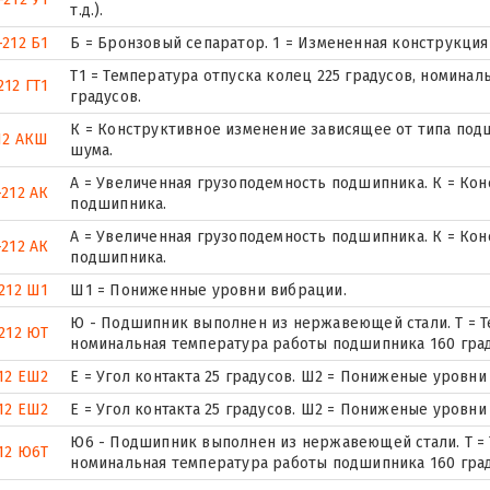
т.д.).
-212 Б1
Б = Бронзовый сепаратор. 1 = Измененная конструкция
Т1 = Температура отпуска колец 225 градусов, номина
212 ГТ1
градусов.
К = Конструктивное изменение зависящее от типа по
12 АКШ
шума.
А = Увеличенная грузоподемность подшипника. К = Ко
-212 АК
подшипника.
А = Увеличенная грузоподемность подшипника. К = Ко
-212 АК
подшипника.
212 Ш1
Ш1 = Пониженные уровни вибрации.
Ю - Подшипник выполнен из нержавеющей стали. Т = Т
212 ЮТ
номинальная температура работы подшипника 160 град
12 ЕШ2
E = Угол контакта 25 градусов. Ш2 = Пониженые уровни
12 ЕШ2
E = Угол контакта 25 градусов. Ш2 = Пониженые уровни
Ю6 - Подшипник выполнен из нержавеющей стали. Т = 
12 Ю6Т
номинальная температура работы подшипника 160 град