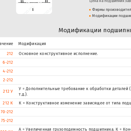
Цена на подшипник зав
Фирмы производите
Модификации подши
Модификации подшипни
ачение
Модификация
212
Основное конструктивное исполнение.
6-212
4-212
2-212
У = Дополнительные требование к обработки деталей (
212 У
т.д.).
212 К
К = Конструктивное изменение зависящее от типа под
70-212
75-212
А = Увеличенная грузоподемность подшипника. К = Ко