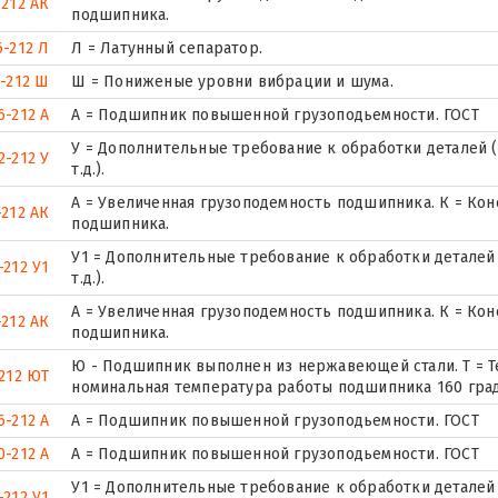
212 АК
подшипника.
6-212 Л
Л = Латунный сепаратор.
-212 Ш
Ш = Пониженые уровни вибрации и шума.
6-212 А
А = Подшипник повышенной грузоподьемности. ГОСТ
У = Дополнительные требование к обработки деталей (
2-212 У
т.д.).
А = Увеличенная грузоподемность подшипника. К = Ко
-212 АК
подшипника.
У1 = Дополнительные требование к обработки деталей 
-212 У1
т.д.).
А = Увеличенная грузоподемность подшипника. К = Ко
-212 АК
подшипника.
Ю - Подшипник выполнен из нержавеющей стали. Т = Т
212 ЮТ
номинальная температура работы подшипника 160 град
6-212 А
А = Подшипник повышенной грузоподьемности. ГОСТ
0-212 А
А = Подшипник повышенной грузоподьемности. ГОСТ
У1 = Дополнительные требование к обработки деталей 
-212 У1