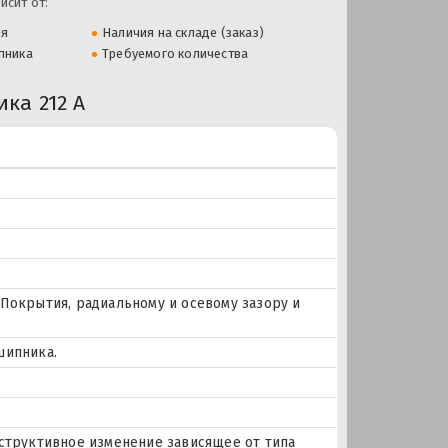
исит от:
ля
Наличия на складе (заказ)
пника
Требуемого количества
ка 212 А
Покрытия, радиальному и осевому зазору и
шипника.
нструктивное изменение зависящее от типа