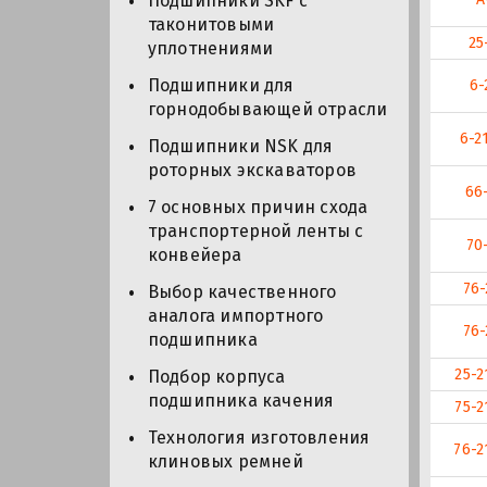
Подшипники SKF с
таконитовыми
25
уплотнениями
Подшипники для
6-
горнодобывающей отрасли
6-2
Подшипники NSK для
роторных экскаваторов
66
7 основных причин схода
транспортерной ленты с
70
конвейера
76-
Выбор качественного
аналога импортного
76-
подшипника
25-2
Подбор корпуса
подшипника качения
75-2
Технология изготовления
76-2
клиновых ремней