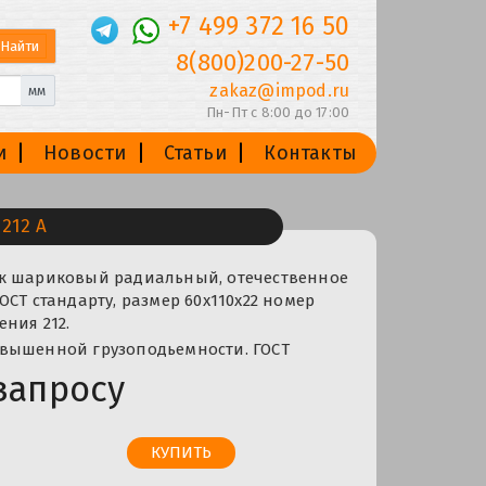
+7 499 372 16 50
8(800)200-27-50
zakaz@impod.ru
мм
Пн-Пт с 8:00 до 17:00
и
Новости
Статьи
Контакты
212 А
к шариковый радиальный, отечественное
ОСТ стандарту, размер 60x110x22 номер
ния 212.
вышенной грузоподьемности. ГОСТ
запросу