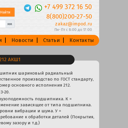
+7 499 372 16 50
8(800)200-27-50
zakaz@impod.ru
мм
Пн-Пт с 8:00 до 17:00
и
Новости
Статьи
Контакты
212 АКШ1
одшипник шариковый радиальный
ственное производство по ГОСТ стандарту,
номер основного исполнения 212.
З-20.
рузоподемность подшипника. К =
зменение зависящее от типа подшипника.
ровни вибрации и шума. У =
ребование к обработки деталей (Покрытия,
ому зазору и т.д.)