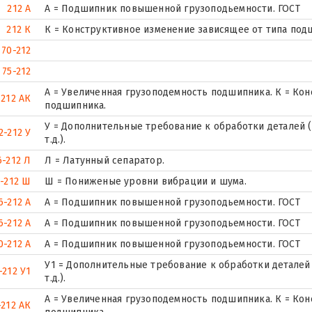
212 А
А = Подшипник повышенной грузоподьемности. ГОСТ
212 К
К = Конструктивное изменение зависящее от типа под
70-212
75-212
А = Увеличенная грузоподемность подшипника. К = Ко
212 АК
подшипника.
У = Дополнительные требование к обработки деталей (
2-212 У
т.д.).
6-212 Л
Л = Латунный сепаратор.
-212 Ш
Ш = Пониженые уровни вибрации и шума.
6-212 А
А = Подшипник повышенной грузоподьемности. ГОСТ
6-212 А
А = Подшипник повышенной грузоподьемности. ГОСТ
0-212 А
А = Подшипник повышенной грузоподьемности. ГОСТ
У1 = Дополнительные требование к обработки деталей 
-212 У1
т.д.).
А = Увеличенная грузоподемность подшипника. К = Ко
-212 АК