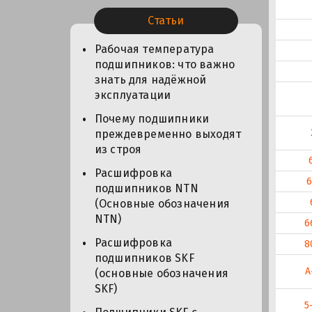
Статьи
Рабочая температура
подшипников: что важно
знать для надёжной
эксплуатации
Почему подшипники
преждевременно выходят
из строя
Расшифровка
6
подшипников NTN
(Основные обозначения
NTN)
6
Расшифровка
8
подшипников SKF
А
(основные обозначения
SKF)
5