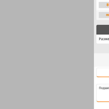
B
m
Разм
Подши