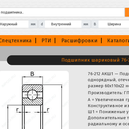
мм
d
мм
B
Спецтехника
РТИ
Расшифровки
Каталог
Подшипник шариковый 76-
76-212 АКШ1 — П
однорядный, отече
размер 60x110x22 
Производитель: ГП
А = Увеличенная г
Конструктивное и
Ш1 = Пониженые у
Дополнительные т
радиальному и осев