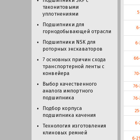
Подшипники SKF с
таконитовыми
5
уплотнениями
Подшипники для
6
горнодобывающей отрасли
Подшипники NSK для
6-
роторных экскаваторов
66
7 основных причин схода
транспортерной ленты с
конвейера
70
Выбор качественного
76-
аналога импортного
подшипника
76-
Подбор корпуса
25
подшипника качения
6-
Технология изготовления
клиновых ремней
6-2