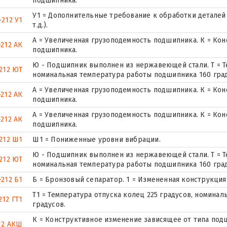
подшипника.
У1 = Дополнительные требование к обработки деталей 
-212 У1
т.д.).
А = Увеличенная грузоподемность подшипника. К = Ко
-212 АК
подшипника.
Ю - Подшипник выполнен из нержавеющей стали. Т = Т
212 ЮТ
номинальная температура работы подшипника 160 град
А = Увеличенная грузоподемность подшипника. К = Ко
-212 АК
подшипника.
А = Увеличенная грузоподемность подшипника. К = Ко
-212 АК
подшипника.
212 Ш1
Ш1 = Пониженные уровни вибрации.
Ю - Подшипник выполнен из нержавеющей стали. Т = Т
212 ЮТ
номинальная температура работы подшипника 160 град
-212 Б1
Б = Бронзовый сепаратор. 1 = Измененная конструкция
Т1 = Температура отпуска колец 225 градусов, номина
212 ГТ1
градусов.
К = Конструктивное изменение зависящее от типа по
12 АКШ