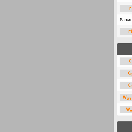
r
Разме
r
C
C
C
r
W
gre
W
o