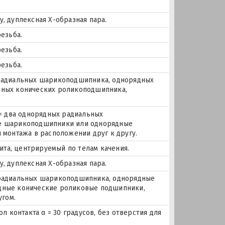
 дуплексная Х-образная пара.
езьба.
езьба.
езьба.
х радиальных шарикоподшипника, однорядных
ных конических роликоподшипника,
= два однорядных радиальных
е шарикоподшипники или однорядные
монтажа в расположении друг к другу.
ита, центрируемый по телам качения.
 дуплексная Х-образная пара.
х радиальных шарикоподшипника, однорядные
дные конические роликовые подшипники,
угом.
 контакта α = 30 градусов, без отверстия для