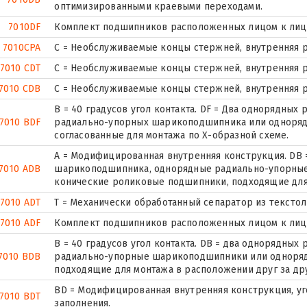
оптимизированными краевыми переходами.
7010DF
Комплект подшипников расположенных лицом к лицу,
7010CPA
С = Необслуживаемые концы стержней, внутренняя р
7010 CDT
С = Необслуживаемые концы стержней, внутренняя р
7010 CDB
С = Необслуживаемые концы стержней, внутренняя р
B = 40 градусов угол контакта. DF = Два однорядны
7010 BDF
радиально-упорных шарикоподшипника или одноряд
согласованные для монтажа по Х-образной схеме.
A = Модифицированная внутренняя конструкция. DB 
7010 ADB
шарикоподшипника, однорядные радиально-упорны
конические роликовые подшипники, подходящие для 
7010 ADT
T = Механически обработанный сепаратор из текстол
7010 ADF
Комплект подшипников расположенных лицом к лицу,
B = 40 градусов угол контакта. DB = два однорядны
7010 BDB
радиально-упорные шарикоподшипники или одноря
подходящие для монтажа в расположении друг за др
BD = Модифицированная внутренняя конструкция, угол
7010 BDT
заполнения.