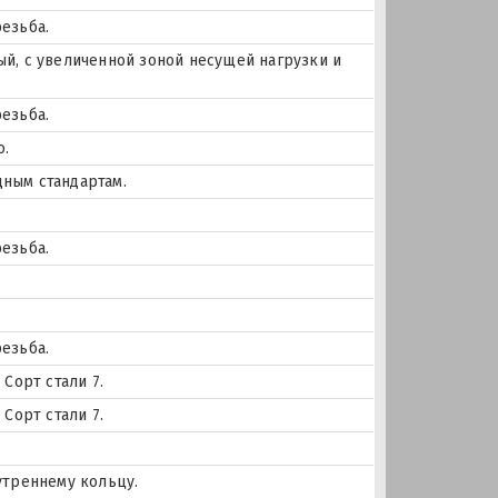
езьба.
й, с увеличенной зоной несущей нагрузки и
езьба.
о.
ным стандартам.
езьба.
езьба.
Сорт стали 7.
Сорт стали 7.
утреннему кольцу.