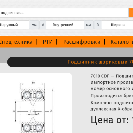
мм
d
мм
B
Спецтехника
РТИ
Расшифровки
Каталог
Подшипник шариковый 70
7010 CDF — Подш
импортное произво
номер основного 
Производится брен
Комплект подшипн
дуплексная Х-обра
Цена от: