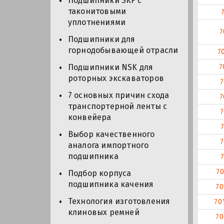
Подшипники SKF с
таконитовыми
уплотнениями
7
Подшипники для
горнодобывающей отрасли
7
7
Подшипники NSK для
роторных экскаваторов
7
7 основных причин схода
7
транспортерной ленты с
7
конвейера
Выбор качественного
7
аналога импортного
подшипника
70
Подбор корпуса
подшипника качения
70
Технология изготовления
70
клиновых ремней
70