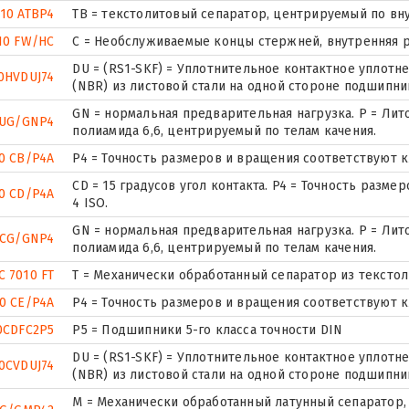
10 ATBP4
ТВ = текстолитовый сепаратор, центрируемый по вн
10 FW/HC
С = Необслуживаемые концы стержней, внутренняя р
DU = (RS1-SKF) = Уплотнительное контактное уплот
0HVDUJ74
(NBR) из листовой стали на одной стороне подшипни
GN = нормальная предварительная нагрузка. P = Лит
0UG/GNP4
полиамида 6,6, центрируемый по телам качения.
0 CB/P4A
P4 = Точность размеров и вращения соответствуют кл
CD = 15 градусов угол контакта. P4 = Точность разм
0 CD/P4A
4 ISO.
GN = нормальная предварительная нагрузка. P = Лит
0CG/GNP4
полиамида 6,6, центрируемый по телам качения.
C 7010 FT
T = Механически обработанный сепаратор из текстол
0 CE/P4A
P4 = Точность размеров и вращения соответствуют кл
0CDFC2P5
P5 = Подшипники 5-го класса точности DIN
DU = (RS1-SKF) = Уплотнительное контактное уплот
0CVDUJ74
(NBR) из листовой стали на одной стороне подшипни
М = Механически обработанный латунный сепаратор, 