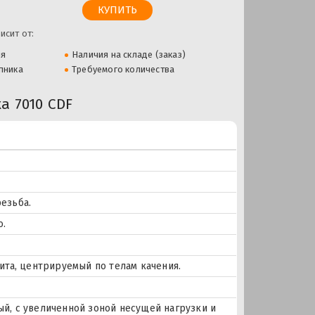
исит от:
ля
Наличия на складе (заказ)
пника
Требуемого количества
 7010 CDF
езьба.
о.
ита, центрируемый по телам качения.
й, с увеличенной зоной несущей нагрузки и