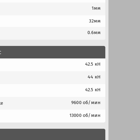
1мм
32мм
0.6мм
с
42.5 кН
44 кН
42.5 кН
9600 об/мин
ке
13000 об/мин