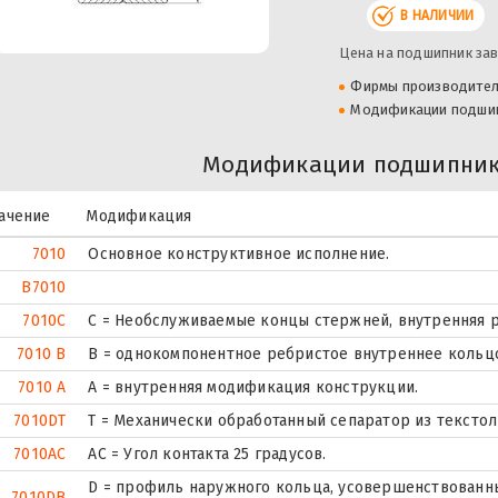
В НАЛИЧИИ
Цена на подшипник зав
Фирмы производите
Модификации подши
Модификации подшипника
ачение
Модификация
7010
Основное конструктивное исполнение.
B7010
7010C
С = Необслуживаемые концы стержней, внутренняя р
7010 B
B = однокомпонентное ребристое внутреннее кольц
7010 A
A = внутренняя модификация конструкции.
7010DT
T = Механически обработанный сепаратор из текстол
7010AC
AC = Угол контакта 25 градусов.
D = профиль наружного кольца, усовершенствованны
7010DB