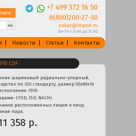
+7 499 372 16 50
8(800)200-27-50
zakaz@impod.ru
мм
Пн-Пт с 8:00 до 17:00
и
Новости
Статьи
Контакты
10 CDF
ипник шариковый радиально-упорный,
дство по ISO стандарту, размер 50x80x16
исполнения 7010.
дами: CYSD, ISO, NACHI.
иков расположенных лицом к лицу,
зная пара.
11 358 р.