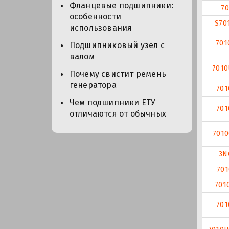
Фланцевые подшипники:
70
особенности
S70
использования
701
Подшипниковый узел с
валом
701
Почему свистит ремень
генератора
701
Чем подшипники ЕТУ
701
отличаются от обычных
701
3N
701
701
701