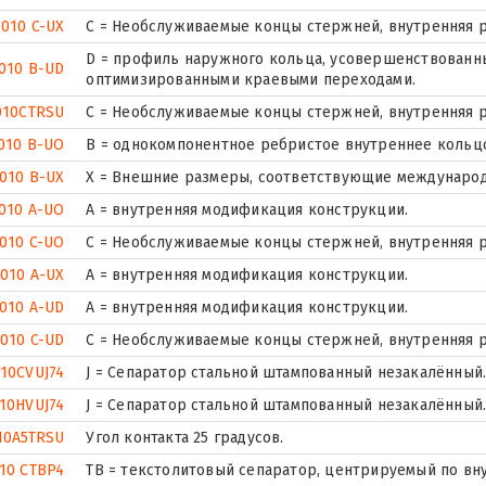
7010 C-UX
С = Необслуживаемые концы стержней, внутренняя р
D = профиль наружного кольца, усовершенствованны
010 B-UD
оптимизированными краевыми переходами.
010CTRSU
С = Необслуживаемые концы стержней, внутренняя р
010 B-UO
B = однокомпонентное ребристое внутреннее кольц
010 B-UX
X = Внешние размеры, соответствующие международ
010 A-UO
A = внутренняя модификация конструкции.
010 C-UO
С = Необслуживаемые концы стержней, внутренняя р
7010 A-UX
A = внутренняя модификация конструкции.
010 A-UD
A = внутренняя модификация конструкции.
7010 C-UD
С = Необслуживаемые концы стержней, внутренняя р
10CVUJ74
J = Сепаратор стальной штампованный незакалённый. 
10HVUJ74
J = Сепаратор стальной штампованный незакалённый. 
10A5TRSU
Угол контакта 25 градусов.
10 CTBP4
ТВ = текстолитовый сепаратор, центрируемый по вн