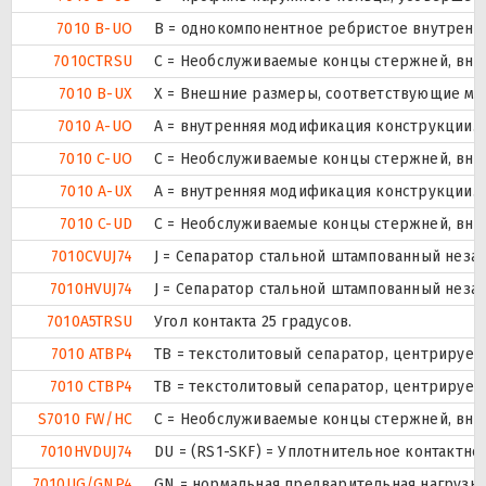
7010 B-UO
B = однокомпонентное ребристое внутренн
7010CTRSU
С = Необслуживаемые концы стержней, внут
7010 B-UX
X = Внешние размеры, соответствующие ме
7010 A-UO
A = внутренняя модификация конструкции.
7010 C-UO
С = Необслуживаемые концы стержней, внут
7010 A-UX
A = внутренняя модификация конструкции.
7010 C-UD
С = Необслуживаемые концы стержней, внут
7010CVUJ74
J = Сепаратор стальной штампованный незак
7010HVUJ74
J = Сепаратор стальной штампованный незак
7010A5TRSU
Угол контакта 25 градусов.
7010 ATBP4
ТВ = текстолитовый сепаратор, центрируем
7010 CTBP4
ТВ = текстолитовый сепаратор, центрируем
S7010 FW/HC
С = Необслуживаемые концы стержней, внут
7010HVDUJ74
DU = (RS1-SKF) = Уплотнительное контактн
7010UG/GNP4
GN = нормальная предварительная нагрузка.