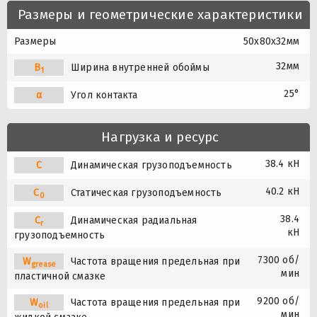
Размеры и геометрические характеристики
Размеры
50x80x32мм
32мм
B
Ширина внутренней обоймы
1
25°
α
Угол контакта
Нагрузка и ресурс
38.4 кН
C
Динамическая грузоподъемность
40.2 кН
C
Статическая грузоподъемность
0
38.4
C
Динамическая радиальная
r
кН
грузоподъемность
7300 об/
W
Частота вращения предельная при
grease
мин
пластичной смазке
9200 об/
W
Частота вращения предельная при
oil
мин