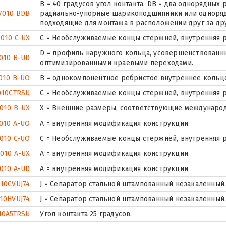
B = 40 градусов угол контакта. DB = два однорядны
7010 BDB
радиально-упорные шарикоподшипники или одноря
подходящие для монтажа в расположении друг за др
7010 C-UX
С = Необслуживаемые концы стержней, внутренняя р
D = профиль наружного кольца, усовершенствованны
010 B-UD
оптимизированными краевыми переходами.
010 B-UO
B = однокомпонентное ребристое внутреннее кольц
010CTRSU
С = Необслуживаемые концы стержней, внутренняя р
010 B-UX
X = Внешние размеры, соответствующие международ
010 A-UO
A = внутренняя модификация конструкции.
010 C-UO
С = Необслуживаемые концы стержней, внутренняя р
7010 A-UX
A = внутренняя модификация конструкции.
010 A-UD
A = внутренняя модификация конструкции.
10CVUJ74
J = Сепаратор стальной штампованный незакалённый. 
10HVUJ74
J = Сепаратор стальной штампованный незакалённый. 
10A5TRSU
Угол контакта 25 градусов.