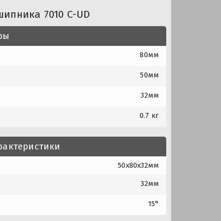
шипника 7010 C-UD
ры
80мм
50мм
32мм
0.7 кг
рактеристики
50x80x32мм
32мм
15°