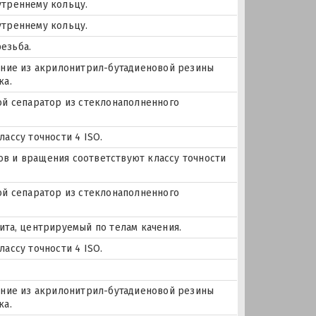
утреннему кольцу.
утреннему кольцу.
езьба.
нение из акрилонитрил-бутадиеновой резины
ка.
ой сепаратор из стеклонаполненного
ассу точности 4 ISO.
еров и вращения соответствуют классу точности
ой сепаратор из стеклонаполненного
ита, центрируемый по телам качения.
ассу точности 4 ISO.
нение из акрилонитрил-бутадиеновой резины
ка.