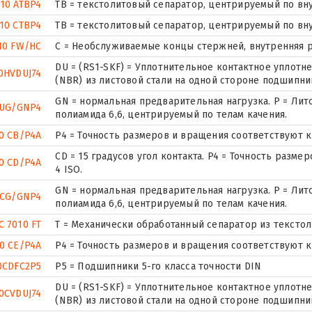
10 ATBP4
ТВ = текстолитовый сепаратор, центрируемый по вн
10 CTBP4
ТВ = текстолитовый сепаратор, центрируемый по вн
10 FW/HC
С = Необслуживаемые концы стержней, внутренняя р
DU = (RS1-SKF) = Уплотнительное контактное уплот
0HVDUJ74
(NBR) из листовой стали на одной стороне подшипни
GN = нормальная предварительная нагрузка. P = Лит
0UG/GNP4
полиамида 6,6, центрируемый по телам качения.
0 CB/P4A
P4 = Точность размеров и вращения соответствуют кл
CD = 15 градусов угол контакта. P4 = Точность разм
0 CD/P4A
4 ISO.
GN = нормальная предварительная нагрузка. P = Лит
0CG/GNP4
полиамида 6,6, центрируемый по телам качения.
C 7010 FT
T = Механически обработанный сепаратор из текстол
0 CE/P4A
P4 = Точность размеров и вращения соответствуют кл
0CDFC2P5
P5 = Подшипники 5-го класса точности DIN
DU = (RS1-SKF) = Уплотнительное контактное уплот
0CVDUJ74
(NBR) из листовой стали на одной стороне подшипни