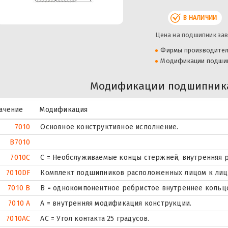
В НАЛИЧИИ
Цена на подшипник зав
Фирмы производите
Модификации подши
Модификации подшипника
ачение
Модификация
7010
Основное конструктивное исполнение.
B7010
7010C
С = Необслуживаемые концы стержней, внутренняя р
7010DF
Комплект подшипников расположенных лицом к лицу,
7010 B
B = однокомпонентное ребристое внутреннее кольц
7010 A
A = внутренняя модификация конструкции.
7010AC
AC = Угол контакта 25 градусов.