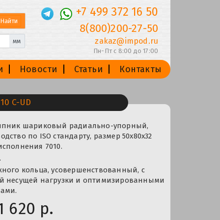
+7 499 372 16 50
8(800)200-27-50
zakaz@impod.ru
мм
Пн-Пт с 8:00 до 17:00
и
Новости
Статьи
Контакты
10 C-UD
ипник шариковый радиально-упорный,
дство по ISO стандарту, размер 50x80x32
исполнения 7010.
.
жного кольца, усовершенствованный, с
й несущей нагрузки и оптимизированными
ами.
1 620 р.