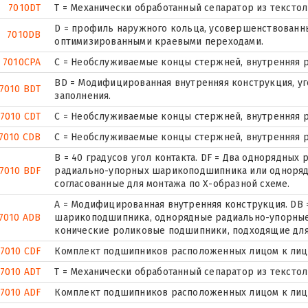
7010DT
T = Механически обработанный сепаратор из текстол
D = профиль наружного кольца, усовершенствованны
7010DB
оптимизированными краевыми переходами.
7010CPA
С = Необслуживаемые концы стержней, внутренняя р
BD = Модифицированная внутренняя конструкция, угол
7010 BDT
заполнения.
7010 CDT
С = Необслуживаемые концы стержней, внутренняя р
7010 CDB
С = Необслуживаемые концы стержней, внутренняя р
B = 40 градусов угол контакта. DF = Два однорядны
7010 BDF
радиально-упорных шарикоподшипника или одноряд
согласованные для монтажа по Х-образной схеме.
A = Модифицированная внутренняя конструкция. DB 
7010 ADB
шарикоподшипника, однорядные радиально-упорны
конические роликовые подшипники, подходящие для 
7010 CDF
Комплект подшипников расположенных лицом к лицу,
7010 ADT
T = Механически обработанный сепаратор из текстол
7010 ADF
Комплект подшипников расположенных лицом к лицу,