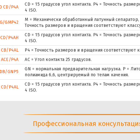
CD = 15 градусов угол контакта. P4 = Точность разм
0 CD/P4A
4 ISO.
М = Механически обработанный латунный сепаратор, 
UG/GMP42
Точность размеров и вращения соответствуют классу
CD = 15 градусов угол контакта. P4 = Точность разм
 CD/P4AH
4 ISO.
 CB/P4AL
P4 = Точность размеров и вращения соответствуют кл
 ACE/P4A
AC = Угол контакта 25 градусов.
GN = нормальная предварительная нагрузка. P = Лит
CDB/GNP5
полиамида 6,6, центрируемый по телам качения.
CD = 15 градусов угол контакта. P4 = Точность разм
 CD/P4AL
4 ISO.
Профессиональная консультация 