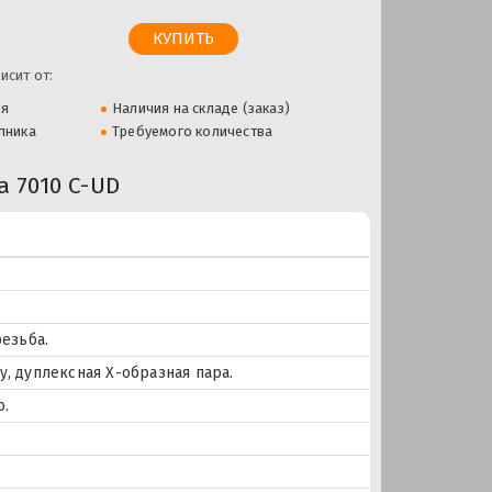
исит от:
ля
Наличия на складе (заказ)
пника
Требуемого количества
 7010 C-UD
езьба.
 дуплексная Х-образная пара.
о.