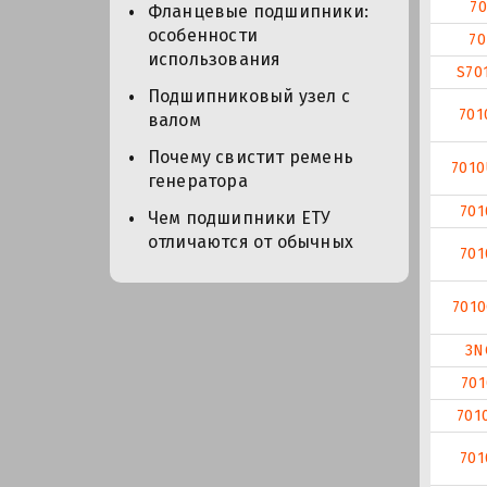
70
Фланцевые подшипники:
особенности
70
использования
S70
Подшипниковый узел с
701
валом
Почему свистит ремень
701
генератора
701
Чем подшипники ЕТУ
отличаются от обычных
701
701
3N
701
701
701