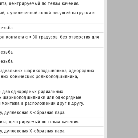
ита, центрируемый по телам качения.
й, с увеличенной зоной несущей нагрузки и
езьба.
 контакта α = 30 градусов, без отверстия для
езьба.
езьба.
х радиальных шарикоподшипника, однорядных
ных конических роликоподшипника,
= два однорядных радиальных
е шарикоподшипники или однорядные
монтажа в расположении друг к другу.
 дуплексная Х-образная пара.
ита, центрируемый по телам качения.
 дуплексная Х-образная пара.