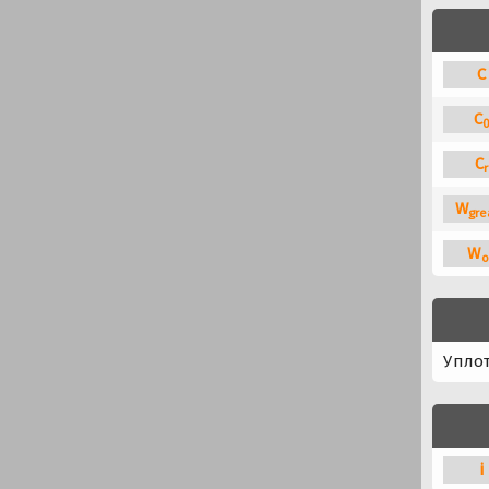
C
C
C
r
W
gre
W
o
Упло
i