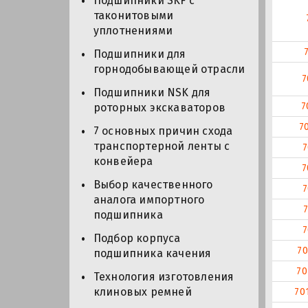
Подшипники SKF с
таконитовыми
уплотнениями
Подшипники для
горнодобывающей отрасли
7
Подшипники NSK для
7
роторных экскаваторов
7
7 основных причин схода
транспортерной ленты с
7
конвейера
7
Выбор качественного
7
аналога импортного
подшипника
7
Подбор корпуса
70
подшипника качения
70
Технология изготовления
клиновых ремней
70