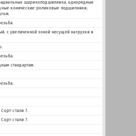
х радиальных шарикоподшипника, однорядные
дные конические роликовые подшипники,
угом.
езьба.
й, с увеличенной зоной несущей нагрузки и
о.
езьба.
ным стандартам.
езьба.
Сорт стали 7.
Сорт стали 7.