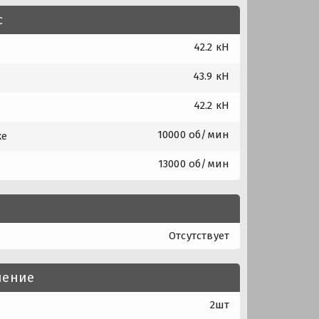
с
42.2 кН
43.9 кН
42.2 кН
10000 об/мин
ке
13000 об/мин
Отсутствует
нение
2шт