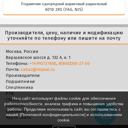
Подшипник однорядный шариковый радиальный
6010 2RS (FAG, NIS)
Производителя, цену, наличие и модификацию
уточняйте по телефону или пишите на почту
Москва, Россия
Варшавское шоссе д. 132 А, к. 1
Телефоны:
+74993721650
,
8(800)200-27-50
Почта:
zakaz@impod.ru
Производители
Подшипники
Спецтехника
РТИ
Наш сайт использует файлы cookie для обеспечения
Статьи
работоспособности, анализа трафика и повышения удобства
Новости
работы. Продолжая использовать сайт, вы соглашаетесь с
Контакты
нашей [
Политикой конфиденциальности
] и использованием
Карта сайта
cookie.