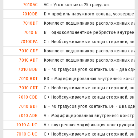
7010AC
AC = Угол контакта 25 градусов.
7010DB
D = профиль наружного кольца, усовершен
7010DF
Комплект подшипников расположенных лицом
7010 B
B = однокомпонентное ребристое внутренн
7010CPA
С = Необслуживаемые концы стержней, внут
7010 CDF
Комплект подшипников расположенных лицом
7010 ADF
Комплект подшипников расположенных лицом
7010 BDB
B = 40 градусов угол контакта. DB = два
7010 BDT
BD = Модифицированная внутренняя конструк
7010 CDT
С = Необслуживаемые концы стержней, внут
7010 CDB
С = Необслуживаемые концы стержней, внут
7010 BDF
B = 40 градусов угол контакта. DF = Два 
7010 ADB
A = Модифицированная внутренняя констру
7010 A-UO
A = внутренняя модификация конструкции.
7010 C-UO
С = Необслуживаемые концы стержней, внут