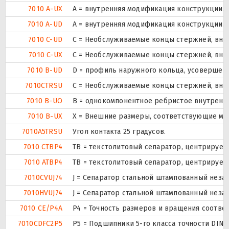
7010 A-UX
A = внутренняя модификация конструкции.
7010 A-UD
A = внутренняя модификация конструкции.
7010 C-UD
С = Необслуживаемые концы стержней, внут
7010 C-UX
С = Необслуживаемые концы стержней, внут
7010 B-UD
D = профиль наружного кольца, усовершен
7010CTRSU
С = Необслуживаемые концы стержней, внут
7010 B-UO
B = однокомпонентное ребристое внутренн
7010 B-UX
X = Внешние размеры, соответствующие ме
7010A5TRSU
Угол контакта 25 градусов.
7010 CTBP4
ТВ = текстолитовый сепаратор, центрируем
7010 ATBP4
ТВ = текстолитовый сепаратор, центрируем
7010CVUJ74
J = Сепаратор стальной штампованный незак
7010HVUJ74
J = Сепаратор стальной штампованный незак
7010 CE/P4A
P4 = Точность размеров и вращения соответ
7010CDFC2P5
P5 = Подшипники 5-го класса точности DIN