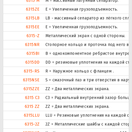
6315 M
M = массивный латунный сепаратор.
6315ZE
Е = Увеличенная грузоподъемность.
6315LB
LB - массивный сепаратор из лёгкого спл
6315EE
Е = Увеличенная грузоподъемность.
6315-Z
Металлический экран с одной стороны.
6315NR
Стопорное кольцо и проточка под него в
6315BI
B = однокомпонентное ребристое внутрен
6315DD
DD = резиновые уплотнения на каждой ст
6315-RS
R = Наружное кольцо с фланцем .
6315NSE
S = смазочный паз и три отверстия в нар
6315ZZE
ZZ = Два металлических экрана.
6315 C3
C3 = Радиальный внутренний зазор больш
6315 ZZ
ZZ = Два металлических экрана.
6315LLU
LLU = Резиновые уплотнения на каждой с
6315-2Z
2Z = Металлические шайбы с каждой стор