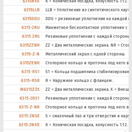
6315NKE
К = Коническая посадка, конусность 1:12.
6315LLB
LLB = Уплотнение из синтетического каучу
6315DDU
DDU = резиновые уплотнения на каждой с
6315-2RU
Манжетное бесконтактное уплотнение с о
6315 2RS
Резиновые уплотнения с каждой стороны
6315ZZNR
ZZ = Два металлических экрана. NR = Ст
6315-Z-N
Металлический экран с одной стороны.
6315ZENR
Стопорное кольцо и проточка под него в
6315-RS1
S1 = Кольца подшипника стабилизированы 
6315-RSR
R = Наружное кольцо с фланцем .
M6315ZZX
ZZ = Два металлических экрана. X = Вне
6315-2RS1
Резиновые уплотнения с каждой стороны
6315-Z-NR
Стопорное кольцо и проточка под него в
6315-2NSE
S = смазочный паз и три отверстия в нар
6315-2NKE
К = Коническая посадка, конусность 1:12.