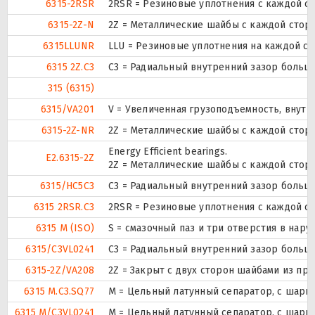
6315-2RSR
2RSR = Резиновые уплотнения с каждой с
6315-2Z-N
2Z = Металлические шайбы с каждой стор
6315LLUNR
LLU = Резиновые уплотнения на каждой с
6315 2Z.C3
C3 = Радиальный внутренний зазор больш
315 (6315)
6315/VA201
V = Увеличенная грузоподъемность, внут
6315-2Z-NR
2Z = Металлические шайбы с каждой стор
Energy Efficient bearings.
E2.6315-2Z
2Z = Металлические шайбы с каждой стор
6315/HC5C3
C3 = Радиальный внутренний зазор больш
6315 2RSR.C3
2RSR = Резиновые уплотнения с каждой с
6315 M (ISO)
S = смазочный паз и три отверстия в нар
6315/C3VL0241
C3 = Радиальный внутренний зазор больш
6315-2Z/VA208
2Z = Закрыт с двух сторон шайбами из п
6315 M.C3.SQ77
M = Цельный латунный сепаратор, с шари
6315 M/C3VL0241
M = Цельный латунный сепаратор, с шари