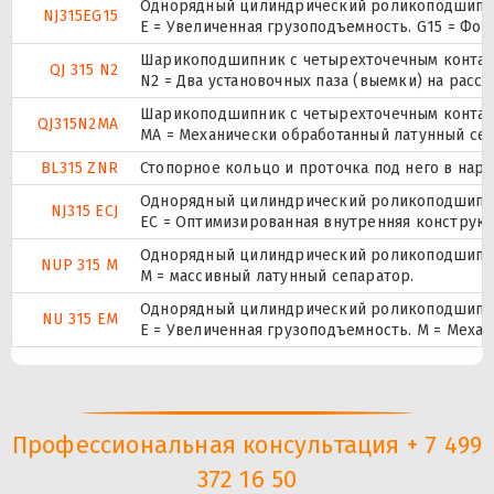
Однорядный цилиндрический роликоподшипник
NJ315EG15
E = Увеличенная грузоподъемность. G15 = Фо
Шарикоподшипник с четырехточечным контак
QJ 315 N2
N2 = Два установочных паза (выемки) на расс
Шарикоподшипник с четырехточечным контак
QJ315N2MA
MA = Механически обработанный латунный се
BL315 ZNR
Стопорное кольцо и проточка под него в нар
Однорядный цилиндрический роликоподшипник
NJ315 ECJ
EC = Оптимизированная внутренняя конструкц
Однорядный цилиндрический роликоподшипник.
NUP 315 M
M = массивный латунный сепаратор.
Однорядный цилиндрический роликоподшипник
NU 315 EM
E = Увеличенная грузоподъемность. М = Меха
Профессиональная консультация + 7 499
372 16 50