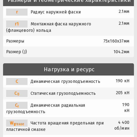
2.1мм
r
Радиус наружней фаски
2.1мм
r1
Монтажная фаска наружного
(фланцевого) кольца
Размеры
75x160x37мм
Размер (J)
104.2мм
Нагрузка и ресурс
190 кН
C
Динамическая грузоподъемность
205 кН
C
Статическая грузоподъемность
0
190
C
Динамическая радиальная
r
кН
грузоподъемность
4 400
W
Частота вращения предельная при
grease
об/мин
пластичной смазке