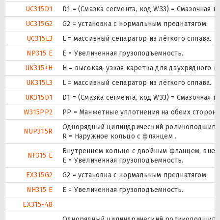
UC315D1
D1 = (Смазка сегмента, код W33) = Смазочная 
UC315G2
G2 = установка с нормальным преднатягом.
UC315L3
L = массивный сепаратор из лёгкого сплава.
NP315 E
Е = Увеличенная грузоподъемность.
UK315+H
H = высокая, узкая каретка для двухрядного
UK315L3
L = массивный сепаратор из лёгкого сплава.
UK315D1
D1 = (Смазка сегмента, код W33) = Смазочная 
W315PP2
PP = Манжетные уплотнения на обеих сторона
Однорядный цилиндрический роликоподшипник.
NUP315R
R = Наружное кольцо с фланцем .
Внутреннем кольце с двойным фланцем, внеш
NF315 E
Е = Увеличенная грузоподъемность.
EX315G2
G2 = установка с нормальным преднатягом.
NH315 E
Е = Увеличенная грузоподъемность.
EX315-48
Однорядный цилиндрический роликоподшипник