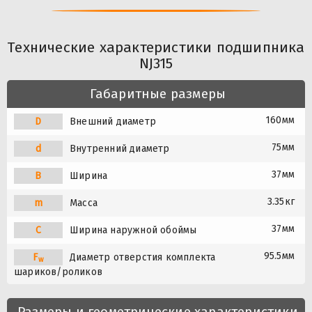
Технические характеристики подшипника
NJ315
Габаритные размеры
160мм
D
Внешний диаметр
75мм
d
Внутренний диаметр
37мм
B
Ширина
3.35кг
m
Масса
37мм
C
Ширина наружной обоймы
95.5мм
F
Диаметр отверстия комплекта
w
шариков/роликов
Размеры и геометрические характеристики