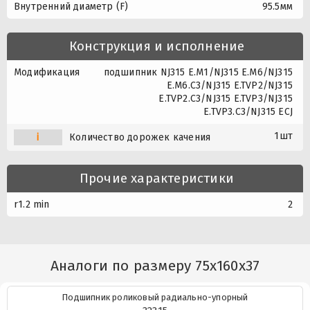
Внутренний диаметр (F)
95.5мм
Конструкция и исполнение
Модификация
подшипник NJ315 E.M1/NJ315 E.M6/NJ315
E.M6.C3/NJ315 E.TVP2/NJ315
E.TVP2.C3/NJ315 E.TVP3/NJ315
E.TVP3.C3/NJ315 ECJ
1шт
i
Количество дорожек качения
Прочие характеристики
r1.2 min
2
Аналоги по размеру 75x160x37
Подшипник роликовый радиально-упорный