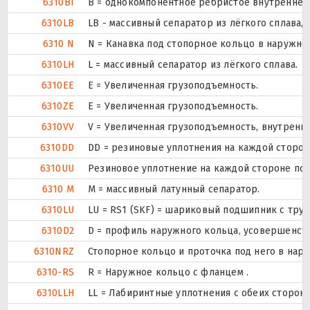
6310BI
B = однокомпонентное ребристое внутреннее
6310LB
LB - массивный сепаратор из лёгкого сплава,
6310 N
N = Канавка под стопорное кольцо в наружно
6310LH
L = массивный сепаратор из лёгкого сплава.
6310EE
Е = Увеличенная грузоподъемность.
6310ZE
Е = Увеличенная грузоподъемность.
6310VV
V = Увеличенная грузоподъемность, внутренн
6310DD
DD = резиновые уплотнения на каждой сторо
6310UU
Резиновое уплотнение на каждой стороне по
6310 M
M = массивный латунный сепаратор.
6310LU
LU = RS1 (SKF) = шариковый подшипник с тру
6310D2
D = профиль наружного кольца, усовершенст
6310NRZ
Стопорное кольцо и проточка под него в нар
6310-RS
R = Наружное кольцо с фланцем .
6310LLH
LL = Лабиринтные уплотнения с обеих сторон 