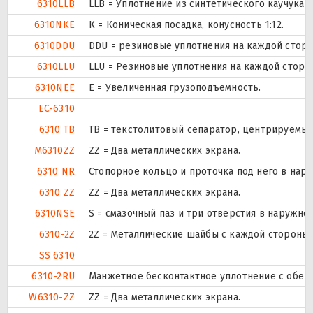
6310LLB
LLB = Уплотнение из синтетического каучука б
6310NKE
К = Коническая посадка, конусность 1:12.
6310DDU
DDU = резиновые уплотнения на каждой стор
6310LLU
LLU = Резиновые уплотнения на каждой сторо
6310NEE
Е = Увеличенная грузоподъемность.
EC-6310
6310 TB
ТВ = текстолитовый сепаратор, центрируемый
M6310ZZ
ZZ = Два металлических экрана.
6310 NR
Стопорное кольцо и проточка под него в нар
6310 ZZ
ZZ = Два металлических экрана.
6310NSE
S = смазочный паз и три отверстия в наружн
6310-2Z
2Z = Металлические шайбы с каждой стороны
SS 6310
6310-2RU
Манжетное бесконтактное уплотнение с обеих
W6310-ZZ
ZZ = Два металлических экрана.