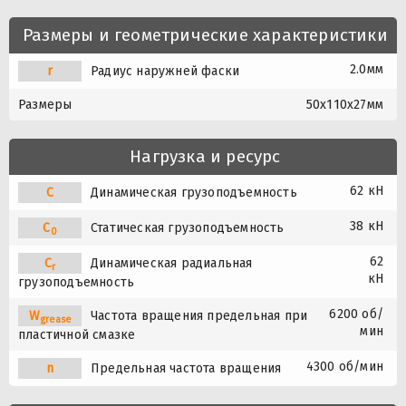
Размеры и геометрические характеристики
2.0мм
r
Радиус наружней фаски
Размеры
50x110x27мм
Нагрузка и ресурс
62 кН
C
Динамическая грузоподъемность
38 кН
C
Статическая грузоподъемность
0
62
C
Динамическая радиальная
r
кН
грузоподъемность
6200 об/
W
Частота вращения предельная при
grease
мин
пластичной смазке
4300 об/мин
n
Предельная частота вращения