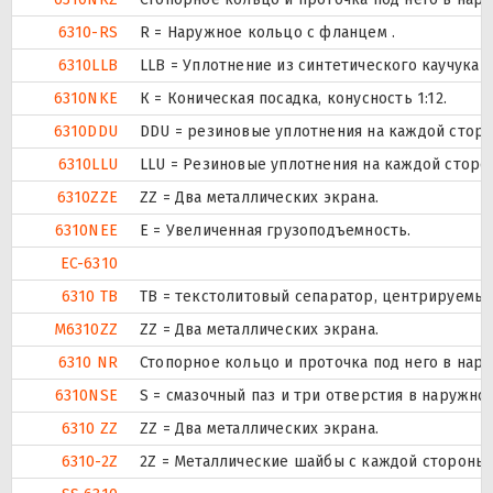
6310-RS
R = Наружное кольцо с фланцем .
6310LLB
LLB = Уплотнение из синтетического каучука б
6310NKE
К = Коническая посадка, конусность 1:12.
6310DDU
DDU = резиновые уплотнения на каждой стор
6310LLU
LLU = Резиновые уплотнения на каждой сторо
6310ZZE
ZZ = Два металлических экрана.
6310NEE
Е = Увеличенная грузоподъемность.
EC-6310
6310 TB
ТВ = текстолитовый сепаратор, центрируемый
M6310ZZ
ZZ = Два металлических экрана.
6310 NR
Стопорное кольцо и проточка под него в нар
6310NSE
S = смазочный паз и три отверстия в наружн
6310 ZZ
ZZ = Два металлических экрана.
6310-2Z
2Z = Металлические шайбы с каждой стороны