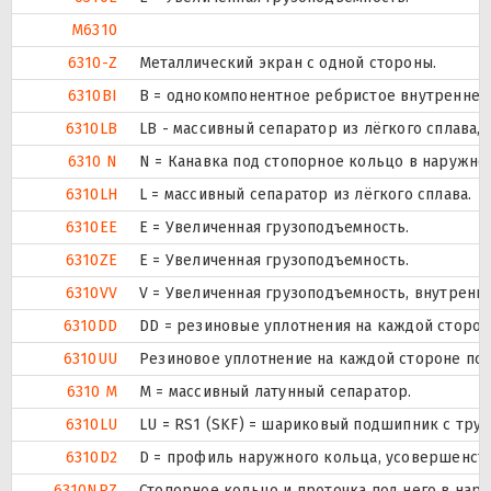
M6310
6310-Z
Металлический экран с одной стороны.
6310BI
B = однокомпонентное ребристое внутреннее
6310LB
LB - массивный сепаратор из лёгкого сплава,
6310 N
N = Канавка под стопорное кольцо в наружно
6310LH
L = массивный сепаратор из лёгкого сплава.
6310EE
Е = Увеличенная грузоподъемность.
6310ZE
Е = Увеличенная грузоподъемность.
6310VV
V = Увеличенная грузоподъемность, внутренн
6310DD
DD = резиновые уплотнения на каждой сторо
6310UU
Резиновое уплотнение на каждой стороне по
6310 M
M = массивный латунный сепаратор.
6310LU
LU = RS1 (SKF) = шариковый подшипник с тру
6310D2
D = профиль наружного кольца, усовершенст
6310NRZ
Стопорное кольцо и проточка под него в нар