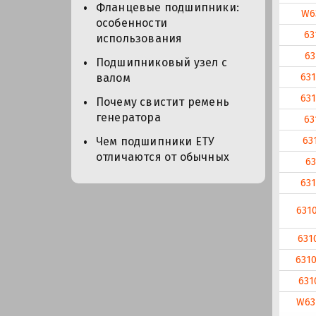
Фланцевые подшипники:
W6
особенности
63
использования
63
Подшипниковый узел с
63
валом
63
Почему свистит ремень
генератора
63
63
Чем подшипники ЕТУ
отличаются от обычных
63
63
631
631
631
631
W63