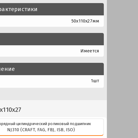
рактеристики
50x110x27мм
Имеется
нение
1шт
x110x27
рядный цилиндрический роликовый подшипник
NJ310 (CRAFT, FAG, FBJ, ISB, ISO)