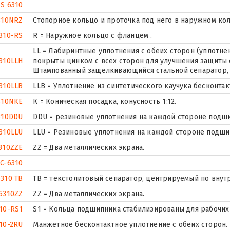
SS 6310
310NRZ
Стопорное кольцо и проточка под него в наружном ко
310-RS
R = Наружное кольцо с фланцем .
LL = Лабиринтные уплотнения с обеих сторон (уплотнен
310LLH
покрыты цинком с всех сторон для улучшения защиты о
Штампованный защелкивающийся стальной сепаратор, 
310LLB
LLB = Уплотнение из синтетического каучука бесконтак
310NKE
К = Коническая посадка, конусность 1:12.
310DDU
DDU = резиновые уплотнения на каждой стороне подш
310LLU
LLU = Резиновые уплотнения на каждой стороне подши
310ZZE
ZZ = Два металлических экрана.
C-6310
6310 TB
ТВ = текстолитовый сепаратор, центрируемый по внут
6310ZZ
ZZ = Два металлических экрана.
10-RS1
S1 = Кольца подшипника стабилизированы для рабочих 
10-2RU
Манжетное бесконтактное уплотнение с обеих сторон.