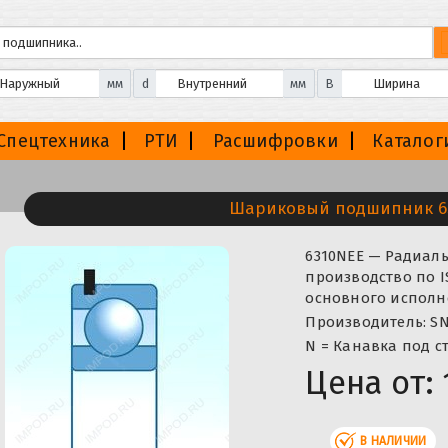
мм
d
мм
B
Спецтехника
РТИ
Расшифровки
Каталог
Шариковый подшипник 6
6310NEE — Радиа
производство по I
основного исполне
Производитель: SN
N = Канавка под с
Цена от:
В НАЛИЧИИ