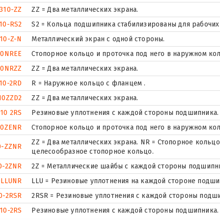
310-ZZ
ZZ = Два металлических экрана.
10-RS2
S2 = Кольца подшипника стабилизированы для рабочих 
10-Z-N
Металлический экран с одной стороны.
10NREE
Стопорное кольцо и проточка под него в наружном ко
10NRZZ
ZZ = Два металлических экрана.
10-2RD
R = Наружное кольцо с фланцем .
10ZZD2
ZZ = Два металлических экрана.
10 2RS
Резиновые уплотнения с каждой стороны подшипника.
10ZENR
Стопорное кольцо и проточка под него в наружном ко
ZZ = Два металлических экрана. NR = Стопорное коль
0-ZZNR
целесообразное стопорное кольцо.
0-2ZNR
2Z = Металлические шайбы с каждой стороны подшипн
0LLUNR
LLU = Резиновые уплотнения на каждой стороне подши
0-2RSR
2RSR = Резиновые уплотнения с каждой стороны подш
10-2RS
Резиновые уплотнения с каждой стороны подшипника.