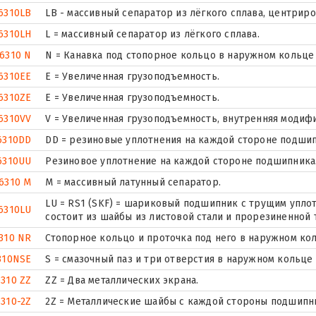
6310LB
LB - массивный сепаратор из лёгкого сплава, центрир
6310LH
L = массивный сепаратор из лёгкого сплава.
6310 N
N = Канавка под стопорное кольцо в наружном кольце
6310EE
Е = Увеличенная грузоподъемность.
6310ZE
Е = Увеличенная грузоподъемность.
6310VV
V = Увеличенная грузоподъемность, внутренняя модиф
6310DD
DD = резиновые уплотнения на каждой стороне подшип
6310UU
Резиновое уплотнение на каждой стороне подшипника
6310 M
M = массивный латунный сепаратор.
LU = RS1 (SKF) = шариковый подшипник с трущим упло
6310LU
состоит из шайбы из листовой стали и прорезиненной 
310 NR
Стопорное кольцо и проточка под него в наружном ко
310NSE
S = смазочный паз и три отверстия в наружном кольце
6310 ZZ
ZZ = Два металлических экрана.
6310-2Z
2Z = Металлические шайбы с каждой стороны подшипн