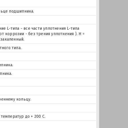
льце подшипника.
ие L-типа - все части уплотнения L-типа
т коррозии - без трения уплотнения ). H =
закаленный.
тного типа.
ипника.
пника.
реннему кольцу.
температур до + 200 С.