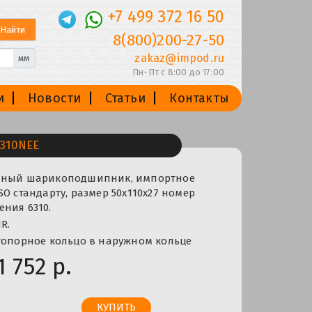
+7 499 372 16 50
8(800)200-27-50
zakaz@impod.ru
мм
Пн-Пт с 8:00 до 17:00
и
Новости
Статьи
Контакты
310NEE
льный шарикоподшипник, импортное
SO стандарту, размер 50x110x27 номер
ния 6310.
R.
топорное кольцо в наружном кольце
1 752 р.