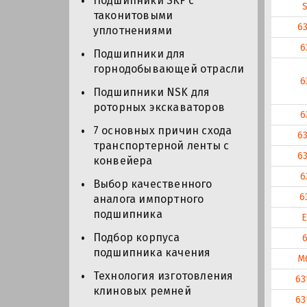
Подшипники SKF с
таконитовыми
6
уплотнениями
6
Подшипники для
горнодобывающей отрасли
6
Подшипники NSK для
роторных экскаваторов
6
7 основных причин схода
6
транспортерной ленты с
6
конвейера
6
Выбор качественного
6
аналога импортного
подшипника
E
Подбор корпуса
подшипника качения
M
Технология изготовления
63
клиновых ремней
63