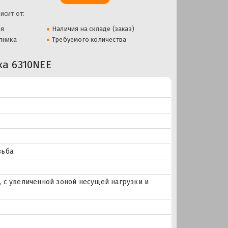
исит от:
ля
Наличия на складе (заказ)
пника
Требуемого количества
а 6310NEE
ьба.
 с увеличенной зоной несущей нагрузки и