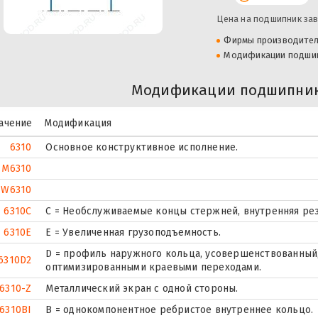
Цена на подшипник зав
Фирмы производите
Модификации подши
Модификации подшипник
ачение
Модификация
6310
Основное конструктивное исполнение.
M6310
W6310
6310C
С = Необслуживаемые концы стержней, внутренняя рез
6310E
Е = Увеличенная грузоподъемность.
D = профиль наружного кольца, усовершенствованный,
6310D2
оптимизированными краевыми переходами.
6310-Z
Металлический экран с одной стороны.
6310BI
B = однокомпонентное ребристое внутреннее кольцо.