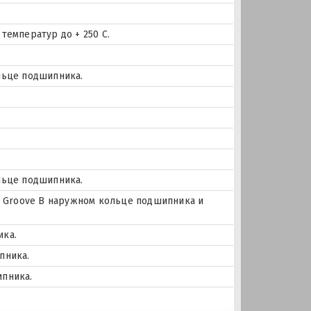
температур до + 250 С.
льце подшипника.
льце подшипника.
цо Groove В наружном кольце подшипника и
ика.
пника.
ипника.