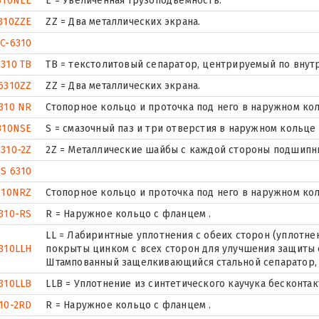
310NEE
Е = Увеличенная грузоподъемность.
310ZZE
ZZ = Два металлических экрана.
C-6310
6310 TB
ТВ = текстолитовый сепаратор, центрируемый по внут
6310ZZ
ZZ = Два металлических экрана.
310 NR
Стопорное кольцо и проточка под него в наружном ко
310NSE
S = смазочный паз и три отверстия в наружном кольце
6310-2Z
2Z = Металлические шайбы с каждой стороны подшипн
SS 6310
310NRZ
Стопорное кольцо и проточка под него в наружном ко
310-RS
R = Наружное кольцо с фланцем .
LL = Лабиринтные уплотнения с обеих сторон (уплотнен
310LLH
покрыты цинком с всех сторон для улучшения защиты о
Штампованный защелкивающийся стальной сепаратор, 
310LLB
LLB = Уплотнение из синтетического каучука бесконтак
10-2RD
R = Наружное кольцо с фланцем .