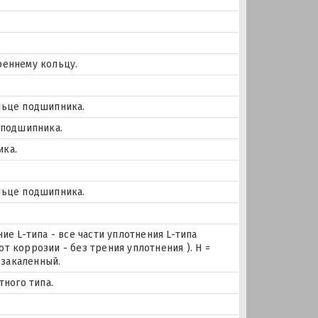
реннему кольцу.
льце подшипника.
 подшипника.
ика.
льце подшипника.
ие L-типа - все части уплотнения L-типа
т коррозии - без трения уплотнения ). H =
закаленный.
тного типа.