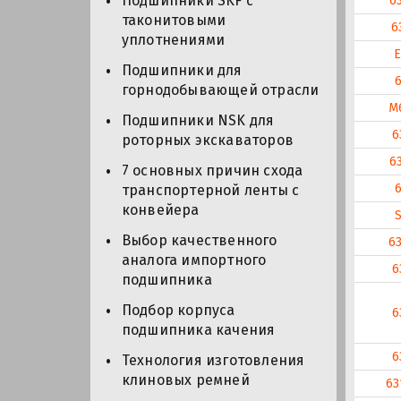
Подшипники SKF с
6
таконитовыми
6
уплотнениями
E
Подшипники для
горнодобывающей отрасли
M
Подшипники NSK для
6
роторных экскаваторов
6
7 основных причин схода
транспортерной ленты с
конвейера
Выбор качественного
6
аналога импортного
6
подшипника
Подбор корпуса
6
подшипника качения
6
Технология изготовления
клиновых ремней
63