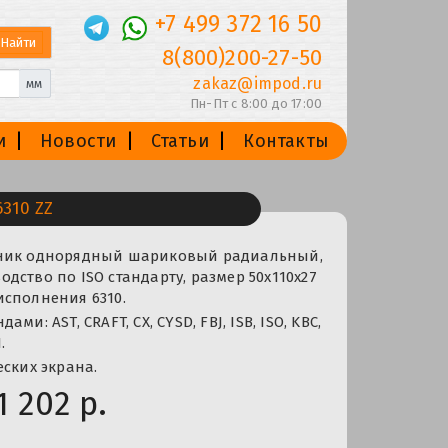
+7 499 372 16 50
8(800)200-27-50
zakaz@impod.ru
мм
Пн-Пт с 8:00 до 17:00
и
Новости
Статьи
Контакты
310 ZZ
пник однорядный шариковый радиальный,
дство по ISO стандарту, размер 50x110x27
сполнения 6310.
ми: AST, CRAFT, CX, CYSD, FBJ, ISB, ISO, KBC,
.
еских экрана.
1 202 р.