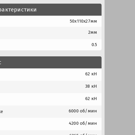
рактеристики
50x110x27мм
2мм
0.5
с
62 кН
38 кН
62 кН
6000 об/мин
ке
4200 об/мин