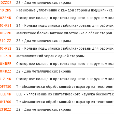
10ZZD2
ZZ = Два металлических экрана.
10 2RS
Резиновые уплотнения с каждой стороны подшипника.
10ZENR
Стопорное кольцо и проточка под него в наружном ко
10-RS1
S1 = Кольца подшипника стабилизированы для рабочих 
10-2RU
Манжетное бесконтактное уплотнение с обеих сторон.
310-ZZ
ZZ = Два металлических экрана.
10-RS2
S2 = Кольца подшипника стабилизированы для рабочих 
10-Z-N
Металлический экран с одной стороны.
10NREE
Стопорное кольцо и проточка под него в наружном ко
10NRZZ
ZZ = Два металлических экрана.
0-Z-NR
Стопорное кольцо и проточка под него в наружном ко
0FT150
T = Механически обработанный сепаратор из текстолит
0LLBNR
LLB = Уплотнение из синтетического каучука бесконтак
0HT200
T = Механически обработанный сепаратор из текстолит
6310ZZ
ZZ = Два металлических экрана.