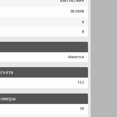
6365 об/мин
38.300N
6
8
Имеется
счета
13.2
азмеры
59