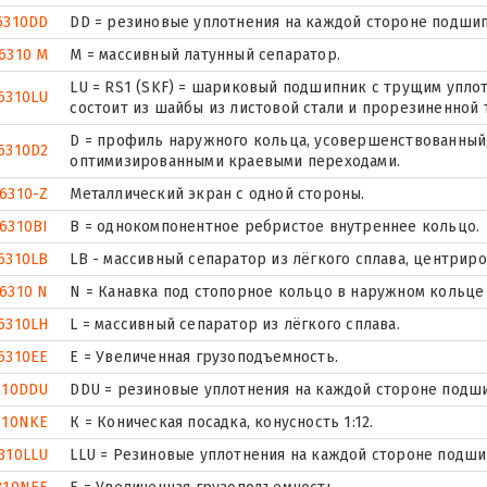
6310DD
DD = резиновые уплотнения на каждой стороне подшип
6310 M
M = массивный латунный сепаратор.
LU = RS1 (SKF) = шариковый подшипник с трущим упло
6310LU
состоит из шайбы из листовой стали и прорезиненной 
D = профиль наружного кольца, усовершенствованный,
6310D2
оптимизированными краевыми переходами.
6310-Z
Металлический экран с одной стороны.
6310BI
B = однокомпонентное ребристое внутреннее кольцо.
6310LB
LB - массивный сепаратор из лёгкого сплава, центрир
6310 N
N = Канавка под стопорное кольцо в наружном кольце
6310LH
L = массивный сепаратор из лёгкого сплава.
6310EE
Е = Увеличенная грузоподъемность.
310DDU
DDU = резиновые уплотнения на каждой стороне подш
310NKE
К = Коническая посадка, конусность 1:12.
310LLU
LLU = Резиновые уплотнения на каждой стороне подши