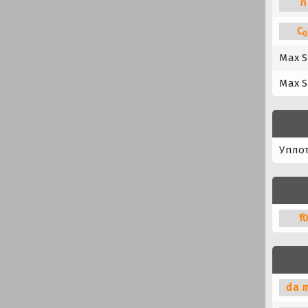
n
C
0
Max S
Max S
Упло
f
da m