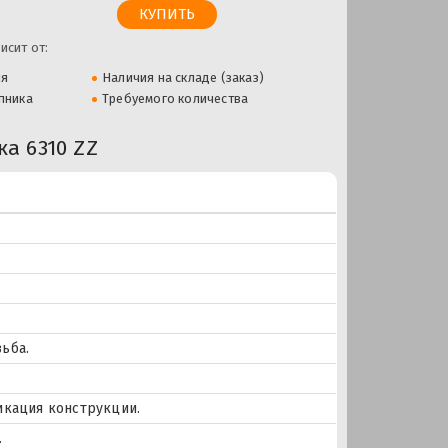
исит от:
ля
Наличия на складе (заказ)
пника
Требуемого количества
а 6310 ZZ
ьба.
икация конструкции.
.