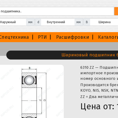
мм
d
мм
B
Спецтехника
РТИ
Расшифровки
Каталог
Шариковый подшипник 6
6310 ZZ — Подши
импортное произво
номер основного и
Производится бренда
KOYO, NIS, NSK, NTN
ZZ = Два металлич
Цена от: