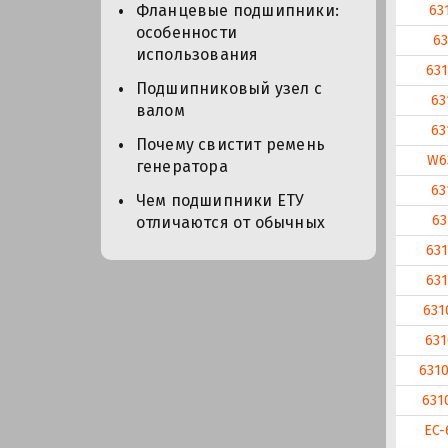
Фланцевые подшипники:
63
особенности
63
использования
63
Подшипниковый узел с
63
валом
63
Почему свистит ремень
W6
генератора
63
Чем подшипники ЕТУ
63
отличаются от обычных
63
63
631
631
631
631
EC-