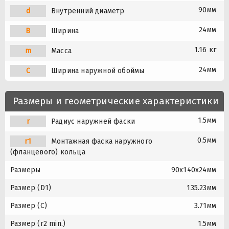
90мм
d
Внутренний диаметр
24мм
B
Ширина
1.16 кг
m
Масса
24мм
C
Ширина наружной обоймы
Размеры и геометрические характеристики
1.5мм
r
Радиус наружней фаски
0.5мм
r1
Монтажная фаска наружного
(фланцевого) кольца
Размеры
90x140x24мм
Размер (D1)
135.23мм
Размер (C)
3.71мм
Размер (r2 min.)
1.5мм