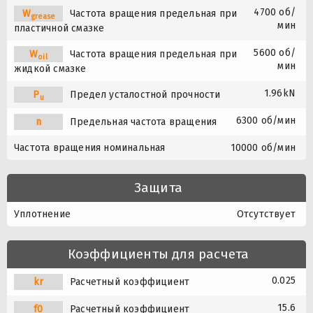
4700 об/
W
Частота вращения предельная при
grease
мин
пластичной смазке
5600 об/
W
Частота вращения предельная при
oil
мин
жидкой смазке
1.96kN
P
Предел усталостной прочности
u
6300 об/мин
n
Предельная частота вращения
Частота вращения номинальная
10000 об/мин
Защита
Уплотнение
Отсутствует
Коэффициенты для расчета
0.025
kr
Расчетный коэффициент
15.6
f0
Расчетный коэффициент