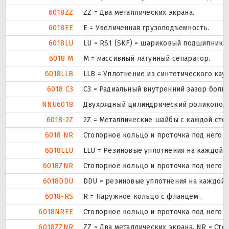
6018ZZ
ZZ = Два металлических экрана.
6018EE
Е = Увеличенная грузоподъемность.
6018LU
LU = RS1 (SKF) = шариковый подшипник с
6018 M
M = массивный латунный сепаратор.
6018LLB
LLB = Уплотнение из синтетического кауч
6018 C3
C3 = Радиальный внутренний зазор боль
NNU6018
Двухрядный цилиндрический роликоподши
6018-2Z
2Z = Металлические шайбы с каждой сто
6018 NR
Стопорное кольцо и проточка под него 
6018LLU
LLU = Резиновые уплотнения на каждой 
6018ZNR
Стопорное кольцо и проточка под него 
6018DDU
DDU = резиновые уплотнения на каждой 
6018-RS
R = Наружное кольцо с фланцем .
6018NREE
Стопорное кольцо и проточка под него 
6018ZZNR
ZZ = Два металлических экрана. NR = С