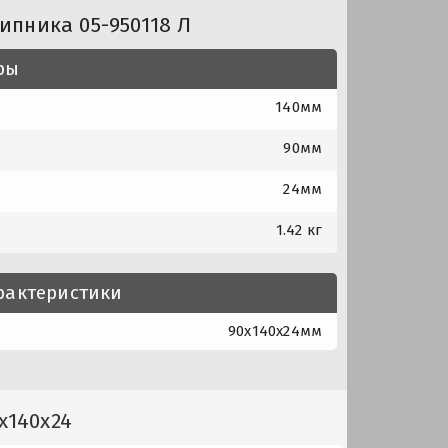
ипника 05-950118 Л
ры
140мм
90мм
24мм
1.42 кг
рактеристики
90x140x24мм
x140x24