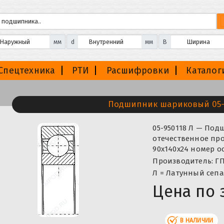
мм
d
мм
B
Спецтехника
РТИ
Расшифровки
Каталог
Подшипник шариковый 05-
05-950118 Л — По
отечественное про
90x140x24 номер о
Производитель: ГП
Л = Латунный сепа
Цена по 
В НАЛИЧИИ