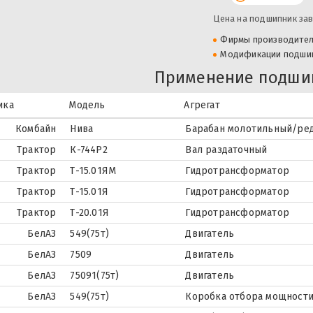
Цена на подшипник зав
Фирмы производите
Модификации подши
Применение подши
ика
Модель
Агрегат
Комбайн
Нива
Барабан молотильный/ре
Трактор
К-744Р2
Вал раздаточный
Трактор
Т-15.01ЯМ
Гидротрансформатор
Трактор
Т-15.01Я
Гидротрансформатор
Трактор
Т-20.01Я
Гидротрансформатор
БелАЗ
549(75т)
Двигатель
БелАЗ
7509
Двигатель
БелАЗ
75091(75т)
Двигатель
БелАЗ
549(75т)
Коробка отбора мощност