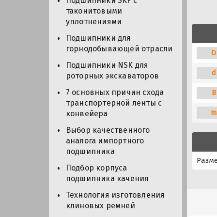
Подшипники SKF с
таконитовыми
уплотнениями
Подшипники для
горнодобывающей отрасли
D
Подшипники NSK для
d
роторных экскаваторов
7 основных причин схода
B
транспортерной ленты с
m
конвейера
Выбор качественного
аналога импортного
подшипника
Разм
Подбор корпуса
подшипника качения
Технология изготовления
клиновых ремней