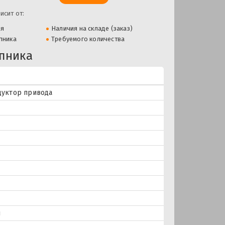
исит от:
ля
Наличия на складе (заказ)
пника
Требуемого количества
пника
дуктор привода
и