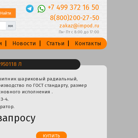
+7 499 372 16 50
8(800)200-27-50
zakaz@impod.ru
мм
Пн-Пт с 8:00 до 17:00
и
Новости
Статьи
Контакты
950118 Л
дшипник шариковый радиальный,
изводство по ГОСТ стандарту, размер
сновного исполнения .
З-4.
ратор.
запросу