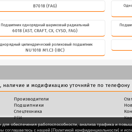
B7018 (FAG)
Одно
Подшипник однорядный шариковый радиальный
Подши
6018 (AST, CRAFT, CX, CYSD, FAG)
днорядный цилиндрический роликовый подшипник
NU1018 M1.C3 (IBC)
у, наличие и модификацию уточняйте по телефону 
Производители
Ста
Подшипники
Но
Спецтехника
Кон
РТИ
Кар
e для обеспечения работоспособности, анализа трафика и повы
 вы соглашаетесь с нашей [
Политикой конфиденциальности
] и ис
©
Impod.ru - Продажа подшипников в Москве