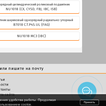
рядный цилиндрический роликовый подшипник
NU1018 (CX, CYSD, FBJ, IBC, ISB)
пник шариковый однорядный радиально-упорный
B7018 C.T.P4S.UL (FAG)
NU1018 MC3 (IBC)
или пишите на почту
тьи
вости
такты
та сайта
шения удобства работы. Продолжая
Принять
пользованием cookie.