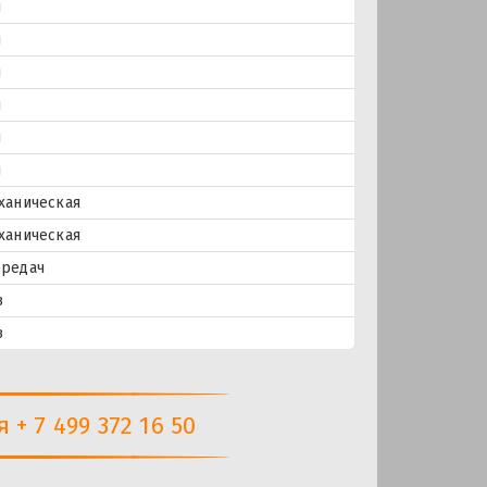
и
и
и
и
и
и
ханическая
ханическая
ередач
в
в
+ 7 499 372 16 50