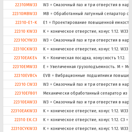
22310MW33
W3 = Смазочный паз и три отверстия в на
22310MBW33
MB = Обработанный латунный сепаратор с в
22310-E1-K
E1 = Проектирование повышенной емкости
22310 KW33
K = коническое отверстие, конус 1:12. W33
22310CYW33
W3 = Смазочный паз и три отверстия в на
22310CKW33
K = коническое отверстие, конус 1:12. W33
22310EAKE4
К = Коническая посадка, конусность 1:12.
22310EMW33
E = Увеличенная грузоподъемность. М = Ме
22310EVBC4
EVB = Вибрационные подшипники повышенно
22310 CW33
W3 = Смазочный паз и три отверстия в на
22310EF801
Механически обработанный сепаратор из ст
22310EAW33
W3 = Смазочный паз и три отверстия в на
22310EAKW33
K = коническое отверстие, конус 1:12. W33
22310 EK.C3
K = коническое отверстие, конус 1:12. C3 
22310CYKW33
K = коническое отверстие, конус 1:12. W33