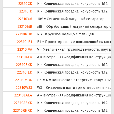
22310CK
К = Коническая посадка, конусность 1:12.
22310 K
К = Коническая посадка, конусность 1:12.
22310YM
10Y = Сегментный латунный сепаратор
22310MB
MB = Обработанный латунный сепаратор с 
22310RHR
R = Наружное кольцо с фланцем .
22310-E1
E1 = Проектирование повышенной емкости
22310 VA
V = Увеличенная грузоподъемность, внутр
22310AEX
A = внутренняя модификация конструкции.
22310EXK
К = Коническая посадка, конусность 1:12.
22310 EK
К = Коническая посадка, конусность 1:12.
22310MBK
BK = K = коническое отверстие, конус 1:12
22310W33
W3 = Смазочный паз и три отверстия в на
22310EAE4
A = внутренняя модификация конструкции.
22310AEXK
К = Коническая посадка, конусность 1:12.
22310RHRK
К = Коническая посадка, конусность 1:12.