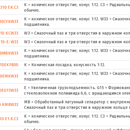
K = коническое отверстие, конус 1:12. C3 = Радиал
2310 EK.C3
обычно.
K = коническое отверстие, конус 1:12. W33 = Смазоч
10CYKW33
подшипника.
310 KCW33
W3 = Смазочный паз и три отверстия в наружном ко
310-E-W33
W3 = Смазочный паз и три отверстия в наружном ко
K = коническое отверстие, конус 1:12. W33 = Смазоч
10MBKW33
подшипника.
310EKF800
К = Коническая посадка, конусность 1:12.
K = коническое отверстие, конус 1:12. W33 = Смазоч
10EMKW33
подшипника.
E = Увеличенная грузоподъемность. G15 = Формован
0EG15W33
стекловолокном полиамида 6,6, с вращающимся эле
MB = Обработанный латунный сепаратор с внутренни
0 KMBW33
Смазочный паз и три отверстия в наружном кольце
K = коническое отверстие, конус 1:12. C3 = Радиал
10 E1.K.C3
обычно.