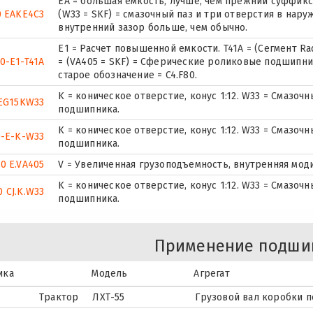
EA = большая емкость, лучше, чем прежний суффикс E
0 EAKE4C3
(W33 = SKF) = смазочный паз и три отверстия в нар
внутренний зазор больше, чем обычно.
E1 = Расчет повышенной емкости. T41A = (Сегмент Rad. I
0-E1-T41A
= (VA405 = SKF) = Сферические роликовые подшипни
старое обозначение = C4.F80.
K = коническое отверстие, конус 1:12. W33 = Смазоч
EG15KW33
подшипника.
K = коническое отверстие, конус 1:12. W33 = Смазоч
0-E-K-W33
подшипника.
0 E.VA405
V = Увеличенная грузоподъемность, внутренняя мод
K = коническое отверстие, конус 1:12. W33 = Смазоч
0 CJ.K.W33
подшипника.
Применение подши
ика
Модель
Агрегат
Трактор
ЛХТ-55
Грузовой вал коробки 