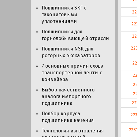
Подшипники SKF с
2
таконитовыми
уплотнениями
22
Подшипники для
2
горнодобывающей отрасли
22
Подшипники NSK для
роторных экскаваторов
2
7 основных причин схода
транспортерной ленты с
2
конвейера
2
Выбор качественного
2
аналога импортного
22
подшипника
Подбор корпуса
22
подшипника качения
223
Технология изготовления