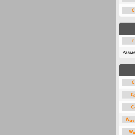
C
r
Разм
C
C
C
r
W
gre
W
o