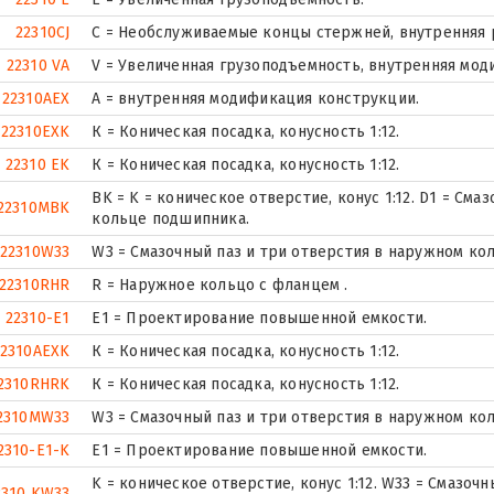
22310CJ
С = Необслуживаемые концы стержней, внутренняя 
22310 VA
V = Увеличенная грузоподъемность, внутренняя мод
22310AEX
A = внутренняя модификация конструкции.
22310EXK
К = Коническая посадка, конусность 1:12.
22310 EK
К = Коническая посадка, конусность 1:12.
BK = K = коническое отверстие, конус 1:12. D1 = См
22310MBK
кольце подшипника.
22310W33
W3 = Смазочный паз и три отверстия в наружном ко
22310RHR
R = Наружное кольцо с фланцем .
22310-E1
E1 = Проектирование повышенной емкости.
22310AEXK
К = Коническая посадка, конусность 1:12.
2310RHRK
К = Коническая посадка, конусность 1:12.
2310MW33
W3 = Смазочный паз и три отверстия в наружном ко
2310-E1-K
E1 = Проектирование повышенной емкости.
K = коническое отверстие, конус 1:12. W33 = Смазоч
2310 KW33