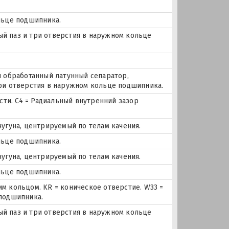
льце подшипника.
ный паз и три отверстия в наружном кольце
и обработанный латунный сепаратор,
три отверстия в наружном кольце подшипника.
и. C4 = Радиальный внутренний зазор
чугуна, центрируемый по телам качения.
льце подшипника.
чугуна, центрируемый по телам качения.
льце подшипника.
м кольцом. KR = коническое отверстие. W33 =
 подшипника.
ный паз и три отверстия в наружном кольце