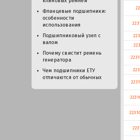
клиновых ремней
2
Фланцевые подшипники:
особенности
223
использования
Подшипниковый узел с
22
валом
22
Почему свистит ремень
223
генератора
22
Чем подшипники ЕТУ
отличаются от обычных
223
2231
2231
223