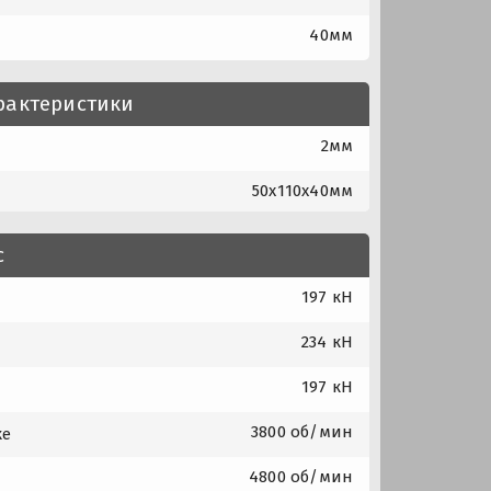
40мм
рактеристики
2мм
50x110x40мм
с
197 кН
234 кН
197 кН
3800 об/мин
ке
4800 об/мин