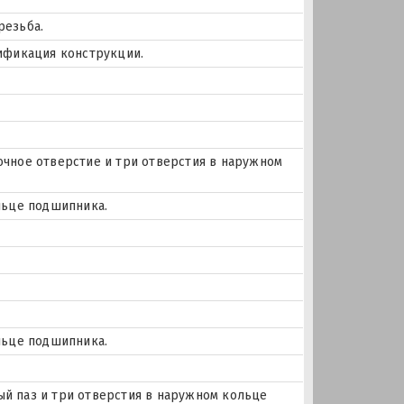
резьба.
ификация конструкции.
азочное отверстие и три отверстия в наружном
льце подшипника.
льце подшипника.
ный паз и три отверстия в наружном кольце