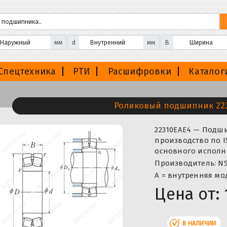
мм
d
мм
B
Спецтехника
РТИ
Расшифровки
Каталог
Роликовый подшипник 22
22310EAE4 — Подш
производство по I
основного исполне
Производитель: NS
A = внутренняя м
Цена от:
В НАЛИЧИИ