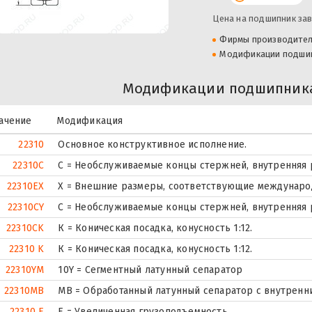
Цена на подшипник зав
Фирмы производите
Модификации подши
Модификации подшипника
ачение
Модификация
22310
Основное конструктивное исполнение.
22310C
С = Необслуживаемые концы стержней, внутренняя 
22310EX
X = Внешние размеры, соответствующие междунаро
22310CY
С = Необслуживаемые концы стержней, внутренняя 
22310CK
К = Коническая посадка, конусность 1:12.
22310 K
К = Коническая посадка, конусность 1:12.
22310YM
10Y = Сегментный латунный сепаратор
22310MB
MB = Обработанный латунный сепаратор с внутренн
22310 E
Е = Увеличенная грузоподъемность.