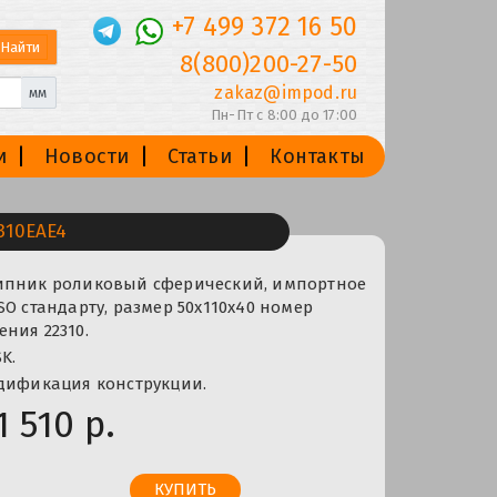
+7 499 372 16 50
8(800)200-27-50
zakaz@impod.ru
мм
Пн-Пт с 8:00 до 17:00
и
Новости
Статьи
Контакты
310EAE4
ипник роликовый сферический, импортное
SO стандарту, размер 50x110x40 номер
ния 22310.
K.
одификация конструкции.
1 510 р.