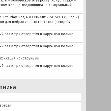
. K = коническое отверстие, конус 1:12.E4 =
ужном кольце подшипника.C3 = Радиальный
nt. Play, Код 4 и Сегмент Vibr. Scr. Ex., Код V)
ки для вибрационных грохотов (зазор C4),
ный паз и три отверстия в наружном кольце
ный паз и три отверстия в наружном кольце
ификация конструкции.
ный паз и три отверстия в наружном кольце
пника
передач