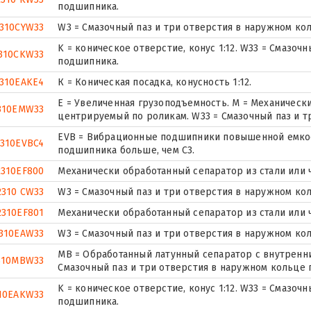
подшипника.
2310CYW33
W3 = Смазочный паз и три отверстия в наружном ко
K = коническое отверстие, конус 1:12. W33 = Смазоч
310CKW33
подшипника.
2310EAKE4
К = Коническая посадка, конусность 1:12.
E = Увеличенная грузоподъемность. М = Механическ
310EMW33
центрируемый по роликам. W33 = Смазочный паз и 
EVB = Вибрационные подшипники повышенной емкост
2310EVBC4
подшипника больше, чем C3.
2310EF800
Механически обработанный сепаратор из стали или 
2310 CW33
W3 = Смазочный паз и три отверстия в наружном ко
2310EF801
Механически обработанный сепаратор из стали или 
310EAW33
W3 = Смазочный паз и три отверстия в наружном ко
MB = Обработанный латунный сепаратор с внутренни
310MBW33
Смазочный паз и три отверстия в наружном кольце
K = коническое отверстие, конус 1:12. W33 = Смазоч
10EAKW33
подшипника.