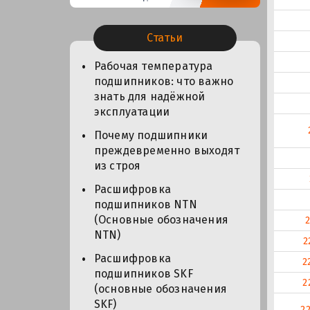
Статьи
Рабочая температура
подшипников: что важно
знать для надёжной
эксплуатации
Почему подшипники
преждевременно выходят
из строя
Расшифровка
подшипников NTN
(Основные обозначения
NTN)
2
Расшифровка
2
подшипников SKF
2
(основные обозначения
SKF)
2