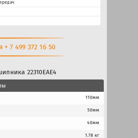
передач
+ 7 499 372 16 50
шипника 22310EAE4
ры
110мм
50мм
40мм
1.78 кг