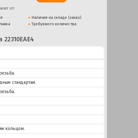
исит от:
ля
Наличия на складе (заказ)
пника
Требуемого количества
 22310EAE4
резьба.
дным стандартам.
резьба.
им кольцом.