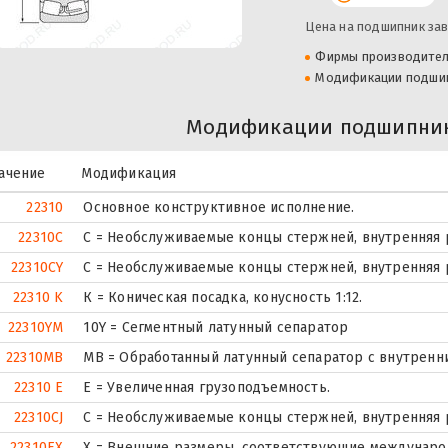
Цена на подшипник зав
Фирмы производите
Модификации подши
Модификации подшипник
ачение
Модификация
22310
Основное конструктивное исполнение.
22310C
С = Необслуживаемые концы стержней, внутренняя 
22310CY
С = Необслуживаемые концы стержней, внутренняя 
22310 K
К = Коническая посадка, конусность 1:12.
22310YM
10Y = Сегментный латунный сепаратор
22310MB
MB = Обработанный латунный сепаратор с внутренн
22310 E
Е = Увеличенная грузоподъемность.
22310CJ
С = Необслуживаемые концы стержней, внутренняя 
22310EX
X = Внешние размеры, соответствующие междунаро