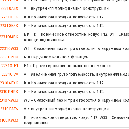
22310AEX
A = внутренняя модификация конструкции.
22310 EK
К = Коническая посадка, конусность 1:12.
22310EXK
К = Коническая посадка, конусность 1:12.
BK = K = коническое отверстие, конус 1:12. D1 = См
22310MBK
кольце подшипника.
22310W33
W3 = Смазочный паз и три отверстия в наружном ко
22310RHR
R = Наружное кольцо с фланцем .
22310-E1
E1 = Проектирование повышенной емкости.
22310 VA
V = Увеличенная грузоподъемность, внутренняя мод
22310AEXK
К = Коническая посадка, конусность 1:12.
2310RHRK
К = Коническая посадка, конусность 1:12.
2310MW33
W3 = Смазочный паз и три отверстия в наружном ко
22310EAE4
A = внутренняя модификация конструкции.
K = коническое отверстие, конус 1:12. W33 = Смазоч
310CKW33
подшипника.