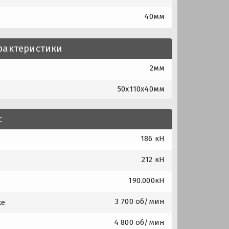
40мм
рактеристики
2мм
50x110x40мм
с
186 кН
212 кН
190.000кН
3 700 об/мин
ке
4 800 об/мин