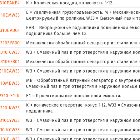
2310EAKE4
К = Коническая посадка, конусность 1:12.
E = Увеличенная грузоподъемность. М = Механическ
310EMW33
центрируемый по роликам. W33 = Смазочный паз и 
EVB = Вибрационные подшипники повышенной емкост
2310EVBC4
подшипника больше, чем C3.
2310EF800
Механически обработанный сепаратор из стали или 
2310 CW33
W3 = Смазочный паз и три отверстия в наружном ко
2310EF801
Механически обработанный сепаратор из стали или 
310EAW33
W3 = Смазочный паз и три отверстия в наружном ко
MB = Обработанный латунный сепаратор с внутренни
310MBW33
Смазочный паз и три отверстия в наружном кольце
2310-E1-K
E1 = Проектирование повышенной емкости.
K = коническое отверстие, конус 1:12. W33 = Смазоч
2310 KW33
подшипника.
2310CYW33
W3 = Смазочный паз и три отверстия в наружном ко
310 KCW33
W3 = Смазочный паз и три отверстия в наружном ко
310-E-W33
W3 = Смазочный паз и три отверстия в наружном ко