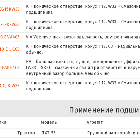
K = коническое отверстие, конус 1:12. W33 = Смазоч
EG15KW33
подшипника.
K = коническое отверстие, конус 1:12. W33 = Смазоч
0-E-K-W33
подшипника.
0 E.VA405
V = Увеличенная грузоподъемность, внутренняя мод
K = коническое отверстие, конус 1:12. C3 = Радиал
10 E1.K.C3
обычно.
EA = большая емкость, лучше, чем прежний суффикс E
0 EAKE4C3
(W33 = SKF) = смазочный паз и три отверстия в нар
внутренний зазор больше, чем обычно.
K = коническое отверстие, конус 1:12. W33 = Смазоч
0 CJ.K.W33
подшипника.
Применение подши
ика
Модель
Агрегат
Трактор
ЛХТ-55
Грузовой вал коробки 