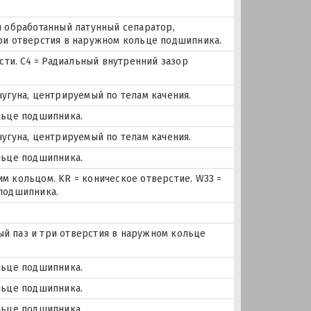
и обработанный латунный сепаратор,
три отверстия в наружном кольце подшипника.
и. C4 = Радиальный внутренний зазор
чугуна, центрируемый по телам качения.
льце подшипника.
чугуна, центрируемый по телам качения.
льце подшипника.
м кольцом. KR = коническое отверстие. W33 =
 подшипника.
ный паз и три отверстия в наружном кольце
льце подшипника.
льце подшипника.
льце подшипника.