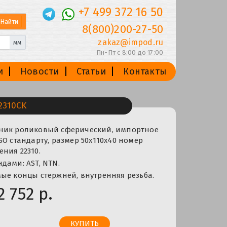
+7 499 372 16 50
8(800)200-27-50
zakaz@impod.ru
мм
Пн-Пт с 8:00 до 17:00
и
Новости
Статьи
Контакты
2310CK
ник роликовый сферический, импортное
SO стандарту, размер 50x110x40 номер
ния 22310.
дами: AST, NTN.
ые концы стержней, внутренняя резьба.
2 752 р.