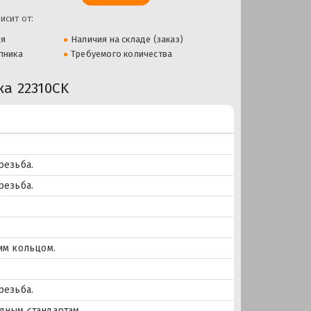
исит от:
ля
Наличия на складе (заказ)
пника
Требуемого количества
а 22310CK
резьба.
резьба.
им кольцом.
резьба.
дным стандартам.