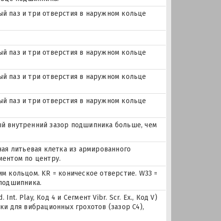
ный паз и три отверстия в наружном кольце
ный паз и три отверстия в наружном кольце
ный паз и три отверстия в наружном кольце
ный паз и три отверстия в наружном кольце
ьный внутренний зазор подшипника больше, чем
ная литьевая клетка из армированного
ментом по центру.
м кольцом. KR = коническое отверстие. W33 =
 подшипника.
nt. Play, Код 4 и Сегмент Vibr. Scr. Ex., Код V)
ки для вибрационных грохотов (зазор C4),