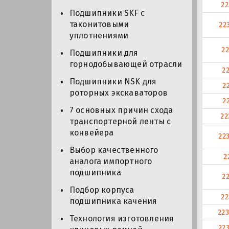
2
Подшипники SKF с
таконитовыми
22
уплотнениями
2
Подшипники для
горнодобывающей отрасли
2
Подшипники NSK для
2
роторных экскаваторов
2
7 основных причин схода
22
транспортерной ленты с
конвейера
22
Выбор качественного
2
аналога импортного
подшипника
2
Подбор корпуса
2
подшипника качения
22
Технология изготовления
22