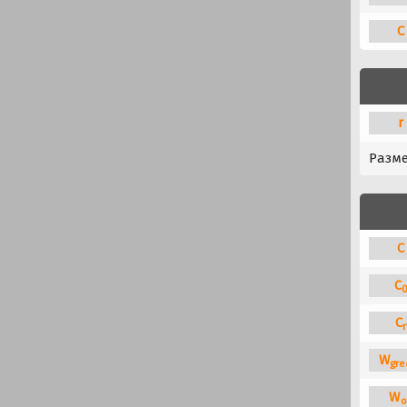
C
r
Разм
C
C
C
r
W
gre
W
o