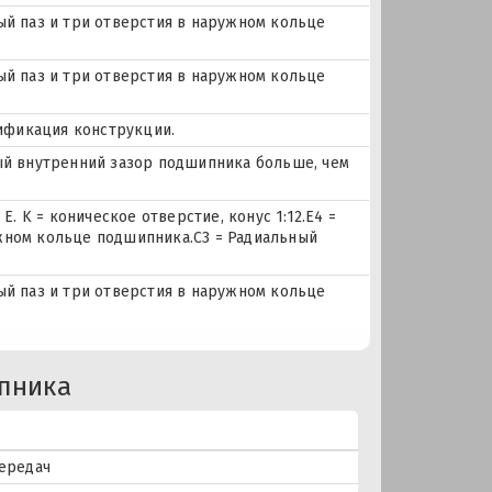
ный паз и три отверстия в наружном кольце
ный паз и три отверстия в наружном кольце
ификация конструкции.
ьный внутренний зазор подшипника больше, чем
. K = коническое отверстие, конус 1:12.E4 =
ужном кольце подшипника.C3 = Радиальный
ный паз и три отверстия в наружном кольце
пника
передач