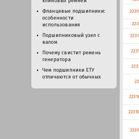
клиновых ремней
Фланцевые подшипники:
223
особенности
22
использования
Подшипниковый узел с
223
валом
223
Почему свистит ремень
генератора
223
Чем подшипники ЕТУ
отличаются от обычных
2
2231
2231
2231