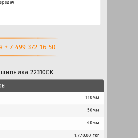
передач
+ 7 499 372 16 50
дшипника 22310CK
ры
110мм
50мм
40мм
1.770.00 гкг