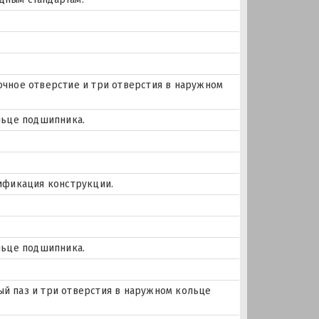
азочное отверстие и три отверстия в наружном
льце подшипника.
ификация конструкции.
льце подшипника.
ный паз и три отверстия в наружном кольце