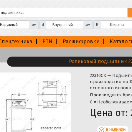
мм
d
мм
B
Спецтехника
РТИ
Расшифровки
Каталог
Роликовый подшипник 2
22310CK — Подшип
производство по I
основного исполне
Производится брен
С = Необслуживаем
Цена от:
В НАЛИЧИИ