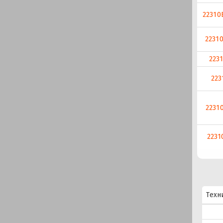
22310
2231
2231
223
2231
2231
Техн