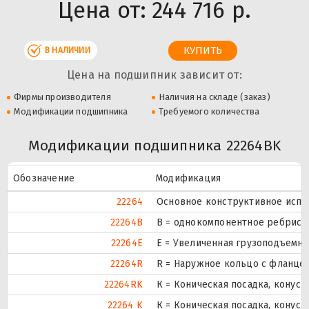
Цена от:
244 716 р.
В НАЛИЧИИ
Цена на подшипник зависит от:
Фирмы производителя
Наличия на складе (заказ)
Модификации подшипника
Требуемого количества
Модификации подшипника 22264BK
Обозначение
Модификация
22264
Основное конструктивное испо
22264B
B = однокомпонентное ребрист
22264E
Е = Увеличенная грузоподъемно
22264R
R = Наружное кольцо с фланцем
22264RK
К = Коническая посадка, конусно
22264 K
К = Коническая посадка, конусно