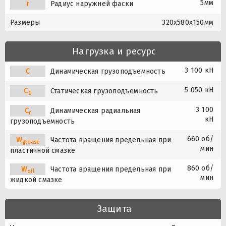
5мм
r
Радиус наружней фаски
Размеры
320x580x150мм
Нагрузка и ресурс
3 100 кН
C
Динамическая грузоподъемность
5 050 кН
C
Статическая грузоподъемность
0
3 100
C
Динамическая радиальная
r
кН
грузоподъемность
660 об/
W
Частота вращения предельная при
grease
мин
пластичной смазке
860 об/
W
Частота вращения предельная при
oil
мин
жидкой смазке
Защита