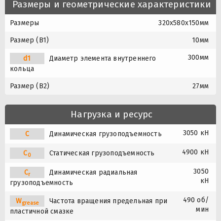
Размеры и геометрические характеристики
Размеры
320x580x150мм
Размер (B1)
10мм
300мм
d1
Диаметр элемента внутреннего
кольца
Размер (B2)
27мм
Нагрузка и ресурс
3050 кН
C
Динамическая грузоподъемность
4900 кН
C
Статическая грузоподъемность
0
3050
C
Динамическая радиальная
r
кН
грузоподъемность
490 об/
W
Частота вращения предельная при
grease
мин
пластичной смазке