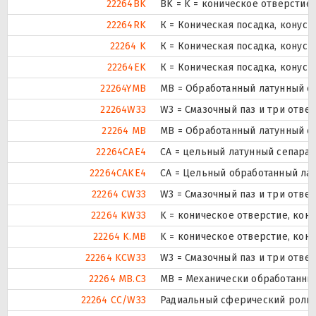
22264BK
BK = K = коническое отверстие,
22264RK
К = Коническая посадка, конусно
22264 K
К = Коническая посадка, конусно
22264EK
К = Коническая посадка, конусно
22264YMB
MB = Обработанный латунный с
22264W33
W3 = Смазочный паз и три отве
22264 MB
MB = Обработанный латунный с
22264CAE4
CA = цельный латунный сепара
22264CAKE4
CA = Цельный обработанный ла
22264 CW33
W3 = Смазочный паз и три отве
22264 KW33
K = коническое отверстие, кону
22264 K.MB
K = коническое отверстие, кон
22264 KCW33
W3 = Смазочный паз и три отве
22264 MB.C3
MB = Механически обработанный
22264 CC/W33
Радиальный сферический ролик