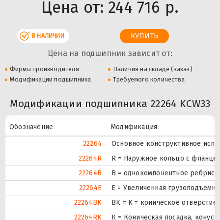
Цена от:
244 716 р.
В НАЛИЧИИ
Цена на подшипник зависит от:
Фирмы производителя
Наличия на складе (заказ)
Модификации подшипника
Требуемого количества
Модификации подшипника 22264 KCW33
Обозначение
Модификация
22264
Основное конструктивное испо
22264R
R = Наружное кольцо с фланцем
22264B
B = однокомпонентное ребрист
22264E
Е = Увеличенная грузоподъемно
22264BK
BK = K = коническое отверстие,
22264RK
К = Коническая посадка, конусно