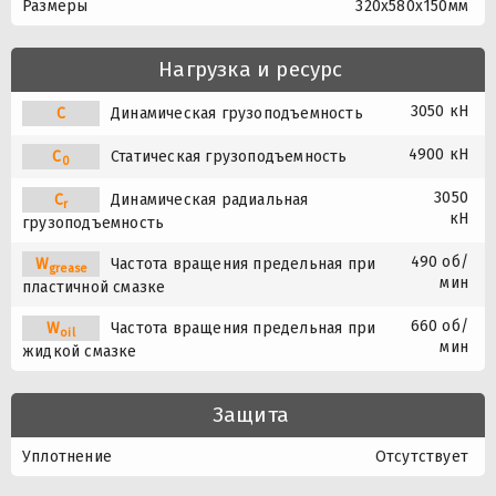
Размеры
320x580x150мм
Нагрузка и ресурс
3050 кН
C
Динамическая грузоподъемность
4900 кН
C
Статическая грузоподъемность
0
3050
C
Динамическая радиальная
r
кН
грузоподъемность
490 об/
W
Частота вращения предельная при
grease
мин
пластичной смазке
660 об/
W
Частота вращения предельная при
oil
мин
жидкой смазке
Защита
Уплотнение
Отсутствует