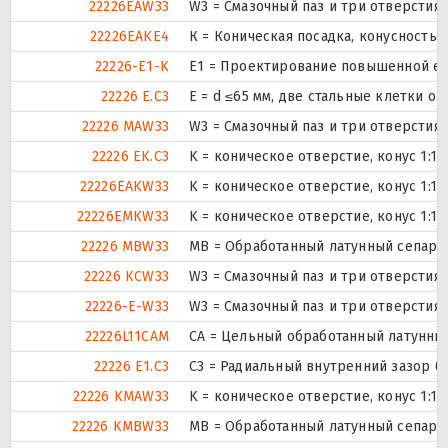
22226EAW33
W3 = Смазочный паз и три отверстия
22226EAKE4
К = Коническая посадка, конусность 1:
22226-E1-K
E1 = Проектирование повышенной ем
22226 E.C3
E = d ≤65 мм, две стальные клетки о
22226 MAW33
W3 = Смазочный паз и три отверстия
22226 EK.C3
K = коническое отверстие, конус 1:1
22226EAKW33
K = коническое отверстие, конус 1:1
22226EMKW33
K = коническое отверстие, конус 1:1
22226 MBW33
MB = Обработанный латунный сепарат
22226 KCW33
W3 = Смазочный паз и три отверстия
22226-E-W33
W3 = Смазочный паз и три отверстия
22226L11CAM
CA = Цельный обработанный латунны
22226 E1.C3
C3 = Радиальный внутренний зазор б
22226 KMAW33
K = коническое отверстие, конус 1:1
22226 KMBW33
MB = Обработанный латунный сепарат