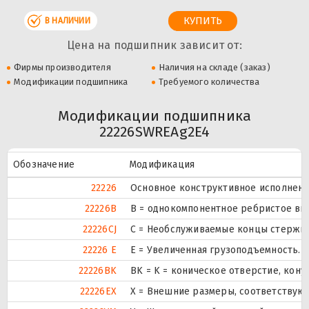
В НАЛИЧИИ
Цена на подшипник зависит от:
Фирмы производителя
Наличия на складе (заказ)
Модификации подшипника
Требуемого количества
Модификации подшипника
22226SWREAg2E4
Обозначение
Модификация
22226
Основное конструктивное исполнени
22226B
B = однокомпонентное ребристое вн
22226CJ
С = Необслуживаемые концы стержне
22226 E
Е = Увеличенная грузоподъемность.
22226BK
BK = K = коническое отверстие, кону
22226EX
X = Внешние размеры, соответствую