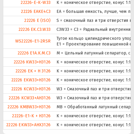
22226-E-K-W33
K = коническое отверстие, конус 1:1
22226 EAKE4C3
EA = большая емкость, лучше, чем пр
22226 E (ISO)
S = смазочный паз и три отверстия 
22226 EK.C3.W33
C3W33 = C3 = Радиальный внутренний
Тугое кольцо цилиндрического упор
WS22226-E1-2RSR
E1 = Проектирование повышенной ем
22226 E1A.K.M.C3
M = Цельный латунный сепаратор, с
22226 KW33+H3126
K = коническое отверстие, конус 1:1
22226 EK + H 3126
K = коническое отверстие, конус 1:1
22226 EKW33+H3126
K = коническое отверстие, конус 1:1
22226 KCW33+H3126
W3 = Смазочный паз и три отверстия
22226 KCW33+AH3126
W3 = Смазочный паз и три отверстия
22226 KMBW33+H3126
MB = Обработанный латунный сепарат
22226-E1-K + H3126
K = коническое отверстие, конус 1:1
22226 EKW33+AHX3126
K = коническое отверстие, конус 1:1