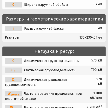
64мм
C
Ширина наружной обоймы
Размеры и геометрические характеристики
3мм
r
Радиус наружней фаски
Размеры
130x230x64мм
Нагрузка и ресурс
570 кН
C
Динамическая грузоподъемность
790 кН
C
Статическая грузоподъемность
0
570
C
Динамическая радиальная
r
кН
грузоподъемность
1 800
W
Частота вращения предельная при
grease
об/мин
пластичной смазке
2 400 об/
W
Частота вращения предельная