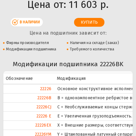
Цена от:
11 603 р.
В НАЛИЧИИ
Цена на подшипник зависит от:
Фирмы производителя
Наличия на складе (заказ)
Модификации подшипника
Требуемого количества
Модификации подшипника 22226BK
Обозначение
Модификация
22226
Основное конструктивное исполнени
22226B
B = однокомпонентное ребристое вн
22226CJ
С = Необслуживаемые концы стержне
22226 E
Е = Увеличенная грузоподъемность.
22226EX
X = Внешние размеры, соответствую
22226YM
Y = Штампованный латунный сепарато