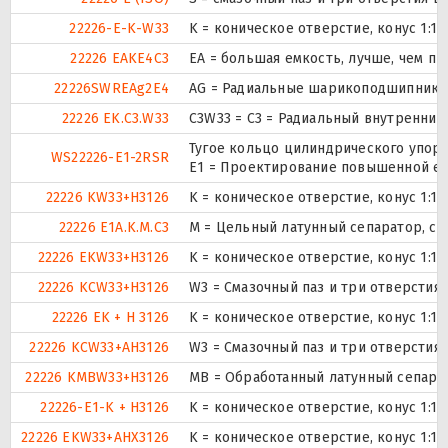
22226-E-K-W33
K = коническое отверстие, конус 1:1
22226 EAKE4C3
EA = большая емкость, лучше, чем пр
22226SWREAg2E4
AG = Радиальные шарикоподшипники
22226 EK.C3.W33
C3W33 = C3 = Радиальный внутренний
Тугое кольцо цилиндрического упор
WS22226-E1-2RSR
E1 = Проектирование повышенной ем
22226 KW33+H3126
K = коническое отверстие, конус 1:1
22226 E1A.K.M.C3
M = Цельный латунный сепаратор, с
22226 EKW33+H3126
K = коническое отверстие, конус 1:1
22226 KCW33+H3126
W3 = Смазочный паз и три отверстия
22226 EK + H 3126
K = коническое отверстие, конус 1:1
22226 KCW33+AH3126
W3 = Смазочный паз и три отверстия
22226 KMBW33+H3126
MB = Обработанный латунный сепарат
22226-E1-K + H3126
K = коническое отверстие, конус 1:1
22226 EKW33+AHX3126
K = коническое отверстие, конус 1:1