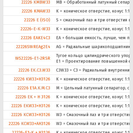
22226 KMBW33
MB = Обработанный латунный сепарат
22226 KMAW33
K = коническое отверстие, конус 1:1
22226 E (ISO)
S = смазочный паз и три отверстия 
22226-E-K-W33
K = коническое отверстие, конус 1:1
22226 EAKE4C3
EA = большая емкость, лучше, чем пр
22226SWREAg2E4
AG = Радиальные шарикоподшипники
Тугое кольцо цилиндрического упор
WS22226-E1-2RSR
E1 = Проектирование повышенной ем
22226 EK.C3.W33
C3W33 = C3 = Радиальный внутренний
22226 KW33+H3126
K = коническое отверстие, конус 1:1
22226 E1A.K.M.C3
M = Цельный латунный сепаратор, с
22226 EK + H 3126
K = коническое отверстие, конус 1:1
22226 EKW33+H3126
K = коническое отверстие, конус 1:1
22226 KCW33+H3126
W3 = Смазочный паз и три отверстия
22226 KCW33+AH3126
W3 = Смазочный паз и три отверстия
22226-E1-K + H3126
K = коническое отверстие, конус 1:1