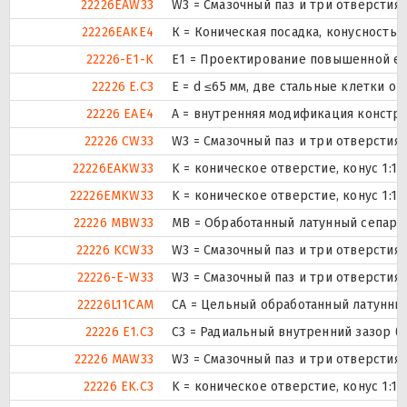
22226EAW33
W3 = Смазочный паз и три отверстия
22226EAKE4
К = Коническая посадка, конусность 1:
22226-E1-K
E1 = Проектирование повышенной ем
22226 E.C3
E = d ≤65 мм, две стальные клетки о
22226 EAE4
A = внутренняя модификация констру
22226 CW33
W3 = Смазочный паз и три отверстия
22226EAKW33
K = коническое отверстие, конус 1:1
22226EMKW33
K = коническое отверстие, конус 1:1
22226 MBW33
MB = Обработанный латунный сепарат
22226 KCW33
W3 = Смазочный паз и три отверстия
22226-E-W33
W3 = Смазочный паз и три отверстия
22226L11CAM
CA = Цельный обработанный латунны
22226 E1.C3
C3 = Радиальный внутренний зазор б
22226 MAW33
W3 = Смазочный паз и три отверстия
22226 EK.C3
K = коническое отверстие, конус 1:1