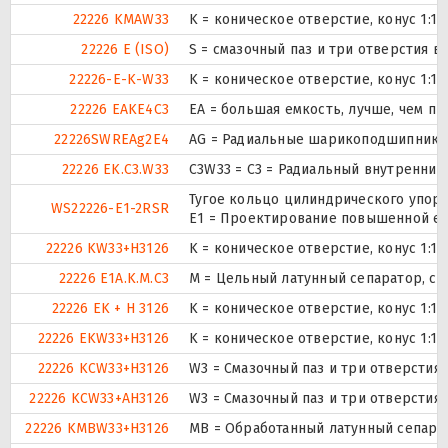
22226 KMAW33
K = коническое отверстие, конус 1:1
22226 E (ISO)
S = смазочный паз и три отверстия 
22226-E-K-W33
K = коническое отверстие, конус 1:1
22226 EAKE4C3
EA = большая емкость, лучше, чем пр
22226SWREAg2E4
AG = Радиальные шарикоподшипники
22226 EK.C3.W33
C3W33 = C3 = Радиальный внутренний
Тугое кольцо цилиндрического упор
WS22226-E1-2RSR
E1 = Проектирование повышенной ем
22226 KW33+H3126
K = коническое отверстие, конус 1:1
22226 E1A.K.M.C3
M = Цельный латунный сепаратор, с
22226 EK + H 3126
K = коническое отверстие, конус 1:1
22226 EKW33+H3126
K = коническое отверстие, конус 1:1
22226 KCW33+H3126
W3 = Смазочный паз и три отверстия
22226 KCW33+AH3126
W3 = Смазочный паз и три отверстия
22226 KMBW33+H3126
MB = Обработанный латунный сепарат