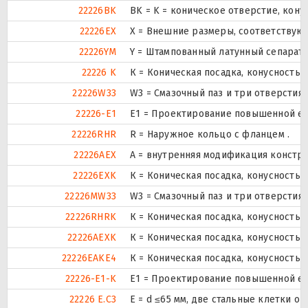
22226BK
BK = K = коническое отверстие, кону
22226EX
X = Внешние размеры, соответствую
22226YM
Y = Штампованный латунный сепарато
22226 K
К = Коническая посадка, конусность 1:
22226W33
W3 = Смазочный паз и три отверстия
22226-E1
E1 = Проектирование повышенной ем
22226RHR
R = Наружное кольцо с фланцем .
22226AEX
A = внутренняя модификация констру
22226EXK
К = Коническая посадка, конусность 1:
22226MW33
W3 = Смазочный паз и три отверстия
22226RHRK
К = Коническая посадка, конусность 1:
22226AEXK
К = Коническая посадка, конусность 1:
22226EAKE4
К = Коническая посадка, конусность 1:
22226-E1-K
E1 = Проектирование повышенной ем
22226 E.C3
E = d ≤65 мм, две стальные клетки о