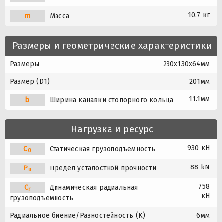
10.7 кг
m
Масса
Размеры и геометрические характеристики
Размеры
230x130x64мм
Размер (D1)
201мм
11.1мм
b
Ширина канавки стопорного кольца
Нагрузка и ресурс
930 кН
C
Статическая грузоподъемность
0
88 kN
P
Предел усталостной прочности
u
758
C
Динамическая радиальная
r
кН
грузоподъемность
Радиальное биение/Разностейность (K)
6мм