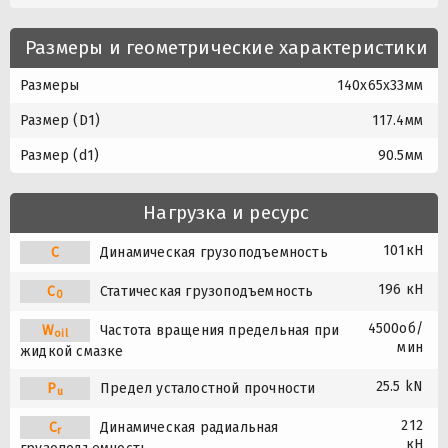
Размеры и геометрические характеристики
Размеры
140x65x33мм
Размер (D1)
117.4мм
Размер (d1)
90.5мм
Нагрузка и ресурс
101кН
C
Динамическая грузоподъемность
196 кН
C
Статическая грузоподъемность
0
4500об/
W
Частота вращения предельная при
oil
мин
жидкой смазке
25.5 kN
P
Предел усталостной прочности
u
212
C
Динамическая радиальная
r
кН