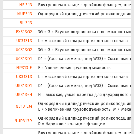
NF 313
Внутреннем кольце с двойным фланцем, внеш
NUP313
Однорядный цилиндрический роликоподшипник.
BL 313
EX313G2
3G = G = Втулки подшипника с возможностью 
UC313L3
L = массивный сепаратор из лёгкого сплава.
UC313G2
3G = G = Втулки подшипника с возможностью 
UC313D1
D1 = (Смазка сегмента, код W33) = Смазочная 
NP313 E
Е = Увеличенная грузоподъемность.
UK313L3
L = массивный сепаратор из лёгкого сплава.
UK313D1
D1 = (Смазка сегмента, код W33) = Смазочная 
UK313+H
H = высокая, узкая каретка для двухрядного
Однорядный цилиндрический роликоподшипник
N313 EM
E = Увеличенная грузоподъемность. М = Меха
Однорядный цилиндрический роликоподшипник.
NUP313R
R = Наружное кольцо с фланцем .
Внутреннем кольце с двойным фланцем, внеш