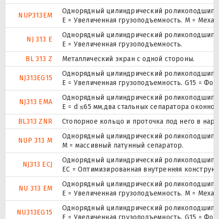
Однорядный цилиндрический роликоподшипник.
NUP313EM
E = Увеличенная грузоподъемность. М = Меха
Однорядный цилиндрический роликоподшипник
NJ 313 E
Е = Увеличенная грузоподъемность.
BL 313 Z
Металлический экран с одной стороны.
Однорядный цилиндрический роликоподшипник
NJ313EG15
E = Увеличенная грузоподъемность. G15 = Фо
Однорядный цилиндрический роликоподшипник
NJ313 EMA
E = d ≤65 мм,два стальных сепаратора оконн
BL313 ZNR
Стопорное кольцо и проточка под него в нар
Однорядный цилиндрический роликоподшипник.
NUP 313 M
M = массивный латунный сепаратор.
Однорядный цилиндрический роликоподшипник
NJ313 ECJ
EC = Оптимизированная внутренняя конструкц
Однорядный цилиндрический роликоподшипник
NU 313 EM
E = Увеличенная грузоподъемность. М = Меха
Однорядный цилиндрический роликоподшипник
NU313EG15
E = Увеличенная грузоподъемность. G15 = Фо