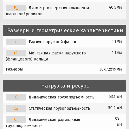
40.5мм
F
Диаметр отверстия комплекта
w
шариков/роликов
Размеры и геометрические характеристики
1.1мм
r
Радиус наружней фаски
1.1мм
r1
Монтажная фаска наружного
(фланцевого) кольца
Размеры
30x72x19мм
Нагрузка и ресурс
53.1 кН
C
Динамическая грузоподъемность
50.2 кН
C
Статическая грузоподъемность
0
53.1
C
Динамическая радиальная
r
кН
грузоподъемность